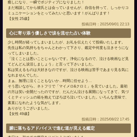
癒しになり、一瞬でポジティブになりました！
まだ相談してから彼氏とは会っていませんが、自信を持って、しっかりコ
ミュニケーションをとってみたいと思います！がんばります！
【女性 25歳】
投稿日時：2025/09/01 22:13
心に寄り添う優しさで涙を流せた占い体験
少し時間が経ってしまいましたが、お礼を伝えたくて投稿いたします。
先生は私の気持ちをちゃんとわかって下さり、鑑定中何度も泣きそうにな
ってしまいました。
「泣くことは悪いことじゃないです。浄化になるので、泣ける映画など見
てどんどん涙活しましょう」と言って下さいました。
私は笑えるものは大好きなのですが、泣ける映画は苦手であまり見る気に
なれませんでした。
まぁ、無理に泣くこともないか…時間に任せよう…
そう思いながら、ネトフリで「マイメロ&クロミ」を見ていました。最初
の方は笑い全開だったのですが、だんだん泣ける展開になってきて、気づ
くとティッシュの箱を抱えてぼろぼろ泣いていました。いろんな意味で、
素直になれたような気がします。
ありがとうございました。
【女性 49歳】
投稿日時：2025/08/22 17:45
腑に落ちるアドバイスで進む道が見える鑑定