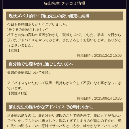
猫山先生 クチコミ情報
現状ズバリ的中！猫山先生の鋭い鑑定に納得
今日も長時間ありがとうございました。
“身ぐるみ剥がされました”
相手と自分の言動の原因がわかり、現状もズバリでした。早速、今日から
頂いたアドバイスをやってみます。またよろしくお願いします。ありがと
うございました。
【女性】
投稿日時：2025/12/12 15:05
自分軸で心穏やかに過ごしたい方へ
夫婦の距離感について相談。
アドバイスをいただいて以降、気持ちが自立して不安になる事がなってき
ています。
【男性 41歳】
投稿日時：2025/09/14 13:35
猫山先生の軽やかなアドバイスで心晴れやかに
遠距離恋愛なのに、最近冷たい彼氏のことで悩み果て、藁にもすがる思い
で占いをしてもらいに来ました。悩みすぎてしまうのが癖なのですが、猫
山先生の明るくていい意味でサッパリというか、軽やかなアドバイスが、