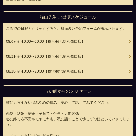
猫山先生 ご出演スケジュール
ご希望の日程をクリックすると、対面占い予約フォームが表示されます。
08/07(
金
)10:00〜20:00
【横浜/横浜駅相鉄口店】
08/21(
金
)10:00〜20:00
【横浜/横浜駅相鉄口店】
08/28(
金
)10:00〜20:00
【横浜/横浜駅相鉄口店】
占い師からのメッセージ
誰にも言えない悩みや心の痛み、安心して話してみてください。
恋愛・結婚・離婚・子育て・仕事・人間関係――
心に絡まる不安やモヤモヤも、私に話すことで少しずつほどいていきましょ
う。
「どうしたらいいかわからない」