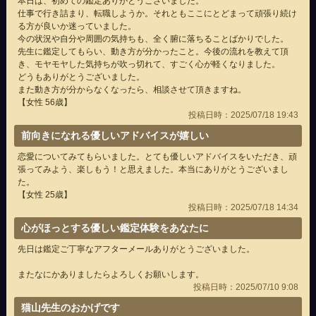
本日は、初めての鑑定ありがとうございました。
仕事で行き詰まり、転職しようか。それともここにとどまって頑張り続け
る方が良いか迷っていました。
今の状況や自分や周囲の気持ちも、全く腑に落ちることばかりでした。
先生に鑑定してもらい、動き方が分かったこと。今後の流れを教えて頂
き、モヤモヤした気持ちが吹っ切れて、すごく心が軽くなりました。
どうもありがとうございました。
また動き方が分からなくなったら、相談させて頂きますね。
【女性 56歳】
投稿日時：2025/07/18 19:43
前向きになれる優しいアドバイスが嬉しい
恋愛についてみてもらいました。とても優しいアドバイスをいただき、頑
張ってみよう、楽しもう！と思えました。本当にありがとうございまし
た。
【女性 25歳】
投稿日時：2025/07/18 14:34
心がほっとする優しい鑑定体験をあなたに
先日は鑑定ご丁寧なアフターメールありがとうございました。
またなにかありましたらよろしくお願いします。
投稿日時：2025/07/10 9:08
猫山先生のおかげです