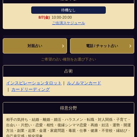
待機なし
8/7(金)
10:00-20:00
横浜駅相鉄口店
ご出演スケジュール
対面占い
電話 / チャット占い
ご希望の占い種別をお選び下さい
占術
インスピレーションタロット
ルノルマンカード
カードリーディング
得意分野
相手の気持ち・結婚・離婚・婚活・ハラスメン・転職・対人関係・子育て・
出会い・片想い・恋愛・相性・復縁シンママ恋愛・再婚・妊活・運勢・開運
方法・副業・起業・金運・家庭問題・毒親・仕事・健康・不登校・縁結び・
自己肯定感・蛙化現象