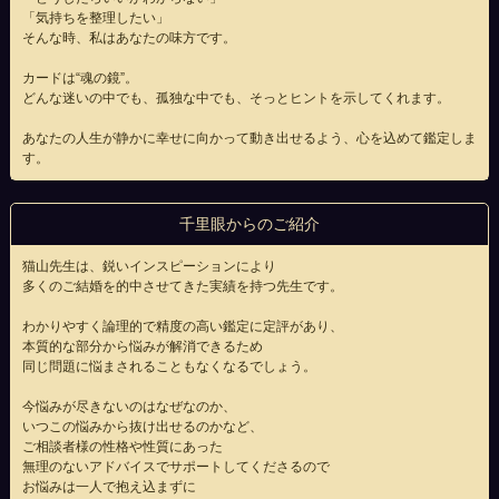
「気持ちを整理したい」
そんな時、私はあなたの味方です。
カードは“魂の鏡”。
どんな迷いの中でも、孤独な中でも、そっとヒントを示してくれます。
あなたの人生が静かに幸せに向かって動き出せるよう、心を込めて鑑定しま
す。
千里眼からのご紹介
猫山先生は、鋭いインスピーションにより
多くのご結婚を的中させてきた実績を持つ先生です。
わかりやすく論理的で精度の高い鑑定に定評があり、
本質的な部分から悩みが解消できるため
同じ問題に悩まされることもなくなるでしょう。
今悩みが尽きないのはなぜなのか、
いつこの悩みから抜け出せるのかなど、
ご相談者様の性格や性質にあった
無理のないアドバイスでサポートしてくださるので
お悩みは一人で抱え込まずに