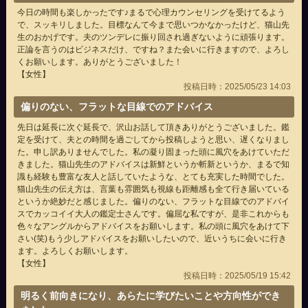
今日の時間も楽しかったです♪まるで心理カウンセリングを受けてるよう
で、スッキリしました。目標なんて今まで思いつかなかったけど、猫山先
生のおかげです。夫のツンデレに振り回され過ぎないように頑張ります。
正論を言うのはビジネスだけ、ですね？また会いに行きますので、よろし
くお願いします。ありがとうございました！
【女性】
投稿日時：2025/05/23 14:03
偏りのない、フラットな目線でのアドバイス
先日は延長に次ぐ延長で、沢山お話して頂きありがとうございました。鑑
定を受けて、夫との時間を過ごしてから投稿しようと思い、遅くなりまし
た。申し訳ありませんでした。私の凝り固まった頭に風穴をあけていただ
きました。猫山先生のアドバイスは新鮮というか斬新というか、まるで知
識も経験も豊富な友人と話していたような、とても充実した時間でした。
猫山先生の伝え方は、言葉も雰囲気も視線も距離感も全て行き届いている
というか絶妙だと感じました。偏りのない、フラットな目線でのアドバイ
スでカッコイイ大人の鑑定士さんです。偏屈な私ですが、是非これからも
色々なアングルからアドバイスをお願いします。私の頭に風穴をあけて下
さい(笑)もう少しアドバイスをお願いしたいので、近いうちに会いに行き
ます。よろしくお願いします。
【女性】
投稿日時：2025/05/19 15:42
明るく前向きになり、あらたに学びたいことや方向性ができ