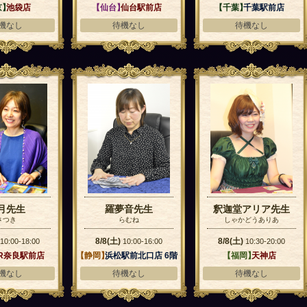
京】
池袋店
【仙台】
仙台駅前店
【千葉】
千葉駅前店
機なし
待機なし
待機なし
月先生
羅夢音先生
釈迦堂アリア先生
さつき
らむね
しゃかどうありあ
8/8(土)
8/8(土)
10:00-18:00
10:00-16:00
10:30-20:00
R奈良駅前店
【静岡】
浜松駅前北口店 6階
【福岡】
天神店
機なし
待機なし
待機なし