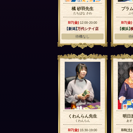
橘 砂羽先生
プラ
たちばな さわ
ぷ
8/7(金)
8/7(金)
12:00-20:00
【新潟】
万代シテイ店
【横浜】
待機なし
待
くわんらん先生
明日
くわんらん
あす
8/7(金)
8/8(土)
15:30-19:00