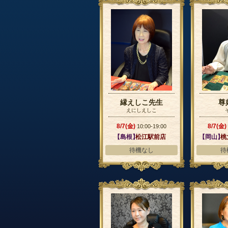
縁えしこ先生
尊
えにしえしこ
8/7(金)
8/7(金)
10:00-19:00
【島根】
松江駅前店
【岡山】
桃
待機なし
待