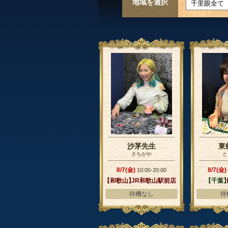
地域を選択
沙茅先生
東
さちがや
と
8/7(金)
8/7(金)
10:00-20:00
【和歌山】
JR和歌山駅前店
【千葉
待機なし
待