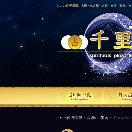
占いの館 千里眼。大阪・名古屋・京都・奈良・東京・
愛媛・鹿児島・徳島・香川・山形・岡山・横浜・千葉・
梨・長野・埼玉・茨城・栃木・金沢・佐賀・長崎・鳥取
気占い師による占い。
占いの館 千里眼
占術のご案内
インスピレ