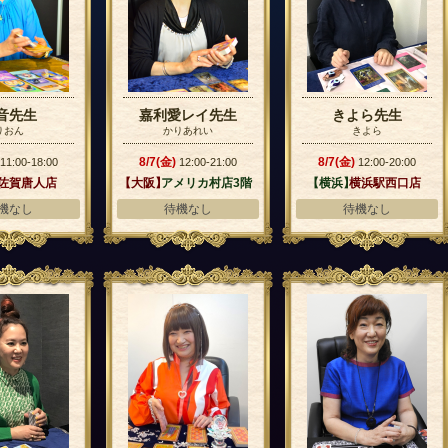
音先生
嘉利愛レイ先生
きよら先生
りおん
かりあれい
きよら
8/7(金)
8/7(金)
11:00-18:00
12:00-21:00
12:00-20:00
】
佐賀唐人店
【大阪】
アメリカ村店3階
【横浜】
横浜駅西口店
機なし
待機なし
待機なし