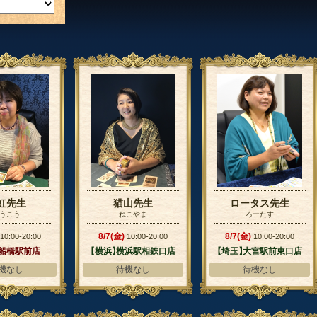
虹先生
猫山先生
ロータス先生
うこう
ねこやま
ろーたす
8/7(金)
8/7(金)
10:00-20:00
10:00-20:00
10:00-20:00
】
船橋駅前店
【横浜】
横浜駅相鉄口店
【埼玉】
大宮駅前東口店
機なし
待機なし
待機なし