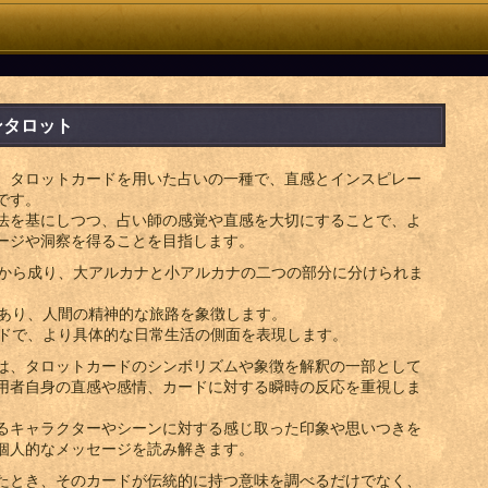
ンタロット
、タロットカードを用いた占いの一種で、直感とインスピレー
です。
法を基にしつつ、占い師の感覚や直感を大切にすることで、よ
ージや洞察を得ることを目指します。
ドから成り、大アルカナと小アルカナの二つの部分に分けられま
があり、人間の精神的な旅路を象徴します。
ードで、より具体的な日常生活の側面を表現します。
は、タロットカードのシンボリズムや象徴を解釈の一部として
用者自身の直感や感情、カードに対する瞬時の反応を重視しま
るキャラクターやシーンに対する感じ取った印象や思いつきを
個人的なメッセージを読み解きます。
たとき、そのカードが伝統的に持つ意味を調べるだけでなく、