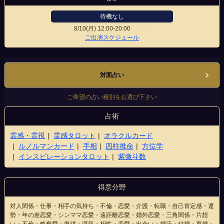
待機なし
8/10(月)
12:00-20:00
博多店
ご出演スケジュール
対面占い
ご希望の占い種別をお選び下さい
占術
霊感・霊視
霊感タロット
オラクルカード
ルノルマンカード
手相
四柱推命
方位学
インスピレーションタロット
紫微斗数
得意分野
対人関係・仕事・相手の気持ち・不倫・恋愛・介護・転職・自己肯定感・運
勢・年の差恋愛・シンママ恋愛・遠距離恋愛・婚外恋愛・三角関係・片想