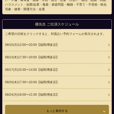
い・不倫・略奪愛・復縁・浮気・相性・恋愛・出会い・婚活・結婚・再婚・
ハラスメント・副業/起業・毒親・家庭問題・離婚・子育て・不登校・蛙化
現象・健康・開運方法・金運
梛先生 ご出演スケジュール
ご希望の日程をクリックすると、対面占い予約フォームが表示されます。
08/10(
月
)12:00〜20:00
【福岡/博多店】
08/13(
木
)17:30〜20:00
【福岡/博多店】
08/17(
月
)10:30〜14:00
【福岡/博多店】
08/20(
木
)17:30〜20:00
【福岡/博多店】
08/24(
月
)18:00〜21:00
【福岡/博多店】
もっと表示する