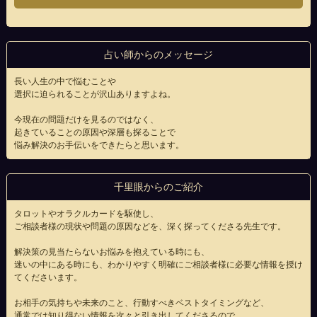
占い師からのメッセージ
長い人生の中で悩むことや
選択に迫られることが沢山ありますよね。
今現在の問題だけを見るのではなく、
起きていることの原因や深層も探ることで
悩み解決のお手伝いをできたらと思います。
千里眼からのご紹介
タロットやオラクルカードを駆使し、
ご相談者様の現状や問題の原因などを、深く探ってくださる先生です。
解決策の見当たらないお悩みを抱えている時にも、
迷いの中にある時にも、わかりやすく明確にご相談者様に必要な情報を授け
てくださいます。
お相手の気持ちや未来のこと、行動すべきベストタイミングなど、
通常では知り得ない情報を次々と引き出してくださるので、