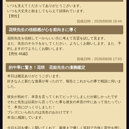
いつも支えてくださってありがとうございます。
いつも大丈夫と励ましてもらえて頑張れています。
【男性】
投稿日時：2026/08/06 18:44
花咲先生の信頼感が心を前向きに導く
花咲先生を信頼して一からいい方に考えて言霊を試して見ます。
また、先生のチカラをかしてください。よろしくお願いします。また、予
約しますのでよろしくお願いします。
【男性 48歳】
投稿日時：2026/08/06 17:03
的中率に驚き！花咲 花姫先生の凄腕鑑定
本日は鑑定ありがとうございます。
好きな人と新たな進展が有ったので、報告とこれからの事で相談に伺いま
した。
彼女が初めて、本音を言ってくれてビックリしましだが嬉しかったです
それと先生は以前から言っていた事も彼女の本音の中にあって当たってい
て、本当にびっくりしました！
ブレズにいられたのは先生のおかけです！
本当に感謝しています。
今日も話を優しく聞いてくれて、最後まで優しく笑顔で力強く背中を押し