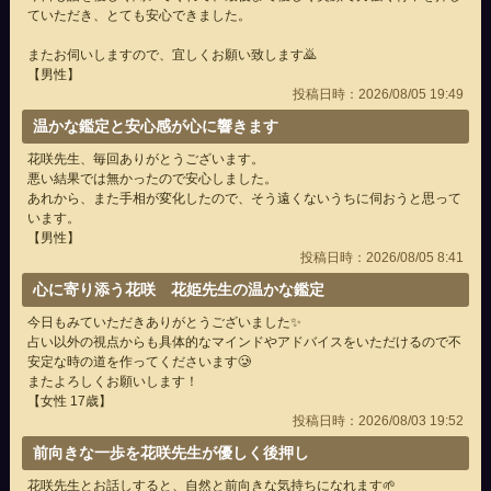
ていただき、とても安心できました。
またお伺いしますので、宜しくお願い致します🙇
【男性】
投稿日時：2026/08/05 19:49
温かな鑑定と安心感が心に響きます
花咲先生、毎回ありがとうございます。
悪い結果では無かったので安心しました。
あれから、また手相が変化したので、そう遠くないうちに伺おうと思って
います。
【男性】
投稿日時：2026/08/05 8:41
心に寄り添う花咲 花姫先生の温かな鑑定
今日もみていただきありがとうございました✨
占い以外の視点からも具体的なマインドやアドバイスをいただけるので不
安定な時の道を作ってくださいます🥲
またよろしくお願いします！
【女性 17歳】
投稿日時：2026/08/03 19:52
前向きな一歩を花咲先生が優しく後押し
花咲先生とお話しすると、自然と前向きな気持ちになれます🌱