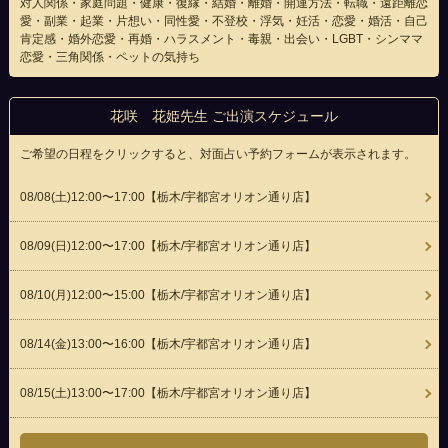
対人関係・家庭問題・健康・復縁・結婚・離婚・開運方法・転職・遠距離恋
愛・副業・起業・片想い・同性愛・不登校・浮気・妊活・恋愛・婚活・自己
肯定感・婚外恋愛・再婚・ハラスメント・毒親・出会い・LGBT・シンママ
恋愛・三角関係・ペットの気持ち
花咲 花姫先生 ご出演スケジュール
ご希望の日程をクリックすると、対面占い予約フォームが表示されます。
08/08(
土
)12:00〜17:00
【栃木/宇都宮オリオン通り店】
08/09(
日
)12:00〜17:00
【栃木/宇都宮オリオン通り店】
08/10(
月
)12:00〜15:00
【栃木/宇都宮オリオン通り店】
08/14(
金
)13:00〜16:00
【栃木/宇都宮オリオン通り店】
08/15(
土
)13:00〜17:00
【栃木/宇都宮オリオン通り店】