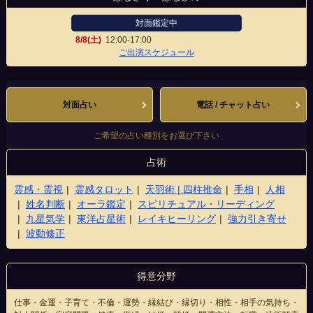
対面鑑定中
8/8(土)
12:00-17:00
宇都宮オリオン通り店
ご出演スケジュール
対面占い
電話 / チャット占い
ご希望の占い種別をお選び下さい
占術
霊感・霊視
霊感タロット
天羽術 | 四柱推命
手相
人相
姓名判断
オーラ鑑定
スピリチュアル・リーディング
九星気学
東洋占星術
レイキヒーリング
強力引き寄せ
波動修正
得意分野
仕事・金運・子育て・不倫・運勢・縁結び・縁切り・相性・相手の気持ち・