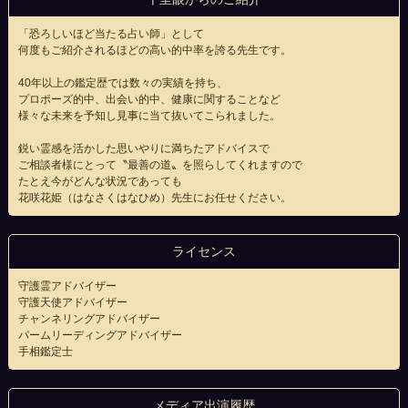
「恐ろしいほど当たる占い師」として
何度もご紹介されるほどの高い的中率を誇る先生です。
40年以上の鑑定歴では数々の実績を持ち、
プロポーズ的中、出会い的中、健康に関することなど
様々な未来を予知し見事に当て抜いてこられました。
鋭い霊感を活かした思いやりに満ちたアドバイスで
ご相談者様にとって〝最善の道〟を照らしてくれますので
たとえ今がどんな状況であっても
花咲花姫（はなさくはなひめ）先生にお任せください。
ライセンス
守護霊アドバイザー
守護天使アドバイザー
チャンネリングアドバイザー
パームリーディングアドバイザー
手相鑑定士
メディア出演履歴