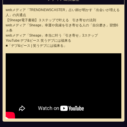
webメディア「TRENDNEWSCASTER」占い師が明かす「出会いが増える
人」の共通点
【Sheage電子書籍】３ステップで叶える 引き寄せの法則
webメディア「Sheage」幸運や良縁を引き寄せる人の「自分磨き」習慣6
ヵ条
webメディア「Sheage」本当に叶う「引き寄せ」3ステップ
YouTube:デブ&ピース 笑うデブには福来る
■「デブ&ピース | 笑うデブには福来る」