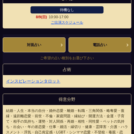
待機なし
8/9(日)
10:00-17:00
近鉄四日市駅前店
ご出演スケジュール
対面占い
電話占い
ご希望の占い種別をお選び下さい
占術
インスピレーションタロット
得意分野
結婚・人生・本当の自分・婚外恋愛・離婚・転職・三角関係・略奪愛・復
縁・遠距離恋愛・前世・不倫・家庭問題・縁結び・開運方法・金運・子育
て・相手の気持ち・運勢・対人関係・再婚・相性・同性愛・ペットの気持
ち・出会い・年の差恋愛・仕事・婚活・縁切り・健康・霊障害・介護・ハラ
スメント・浮気・自己肯定感・LGBT・シンママ恋愛・不登校・毒親・恋