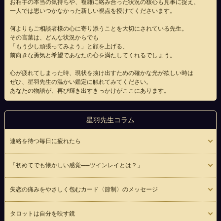
お相手の本当の気持ちや、複雑に絡み合った状況の核心も見事に捉え、
一人では思いつかなかった新しい視点を授けてくださいます。
何よりもご相談者様の心に寄り添うことを大切にされている先生。
その言葉は、どんな状況からでも
「もう少し頑張ってみよう」と顔を上げる、
前向きな勇気と希望であなたの心を満たしてくれるでしょう。
心が疲れてしまった時、現状を抜け出すための確かな光が欲しい時は
ぜひ、星羽先生の温かい鑑定に触れてみてください。
あなたの物語が、再び輝き出すきっかけがここにあります。
星羽先生コラム
連絡を待つ毎日に疲れたら
「初めてでも懐かしい感覚──ツインレイとは？」
失恋の痛みをやさしく包むカード〈節制〉のメッセージ
タロットは自分を映す鏡