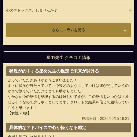
心のデトックス、しませんか？
さらにコラムを見る
星羽先生 クチコミ情報
状況が的中する星羽先生の鑑定で未来が開ける
占っていただきありがとうございました！
まさに状況が当たっていて、今後どのようにしていけば運が開けていくの
かまで教えていただけてとても助かりました！
なかなか今の感情を整理するのは難しいですが、この感情をいつかは手放
せるそうなので少しホッとしてます。タロットの結果を信じて頑張ってい
こうと思います！
【女性 28歳】
投稿日時：2026/05/15 19:21
具体的なアドバイスで心が軽くなる鑑定
今回も見ていただきました！