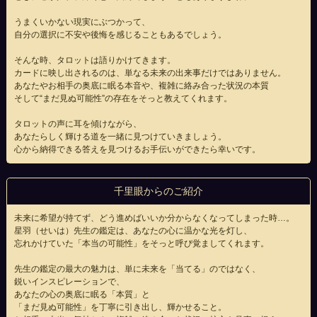
うまくいかない現実にぶつかって、
自分の選択に不安や後悔を感じることもあるでしょう。
そんな時、タロットは語りかけてきます。
カードに映し出されるのは、単なる未来の出来事だけではありません。
あなたやお相手の奥底に眠る本音や、複雑に絡み合った状況の本質
そして“まだ見ぬ可能性”の存在をそっと教えてくれます。
タロットの声に耳を傾けながら、
あなたらしく輝ける道を一緒に見つけていきましょう。
心から納得できる答えを見つけるお手伝いができたら幸いです。
千里眼からのご紹介
未来に希望が持てず、どう進めばいいか分からなくなってしまった時…。
星羽（せいは）先生の鑑定は、あなたの心に温かな光を灯し、
忘れかけていた「本当の可能性」をそっと呼び覚ましてくれます。
先生の鑑定の最大の魅力は、単に未来を「当てる」のではなく、
鋭いインスピレーションで、
あなたの心の奥底に眠る「本質」と
「まだ見ぬ可能性」を丁寧に引き出し、輝かせること。