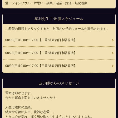
愛・ツインソウル・片思い・副業／起業・妊活・蛙化現象
星羽先生 ご出演スケジュール
ご希望の日程をクリックすると、対面占い予約フォームが表示されます。
08/09(
日
)10:00〜17:00
【三重/近鉄四日市駅前店】
08/23(
日
)10:00〜17:00
【三重/近鉄四日市駅前店】
08/30(
日
)10:00〜17:00
【三重/近鉄四日市駅前店】
占い師からのメッセージ
運命は動かせます。
今から運命を変えていきませんか？
人生は選択の連続。
結婚や今後の人生、複雑な恋愛…。
ときに心が揺れ、深く思い悩んでしまうこともありますよね。