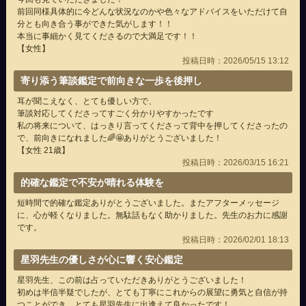
前回同様具体的に今どんな状況なのかや色々なアドバイスをいただけて自
分とも向き合う事ができた気がします！！
本当に事細かく見てくださるので大満足です！！
【女性】
投稿日時：2026/05/15 13:12
寄り添う筆談鑑定で前向きな一歩を後押し
耳が聞こえなく、とても優しい方で、
筆談対応してくださってすごく分かりやすかったです
私の将来について、はっきり言ってくださって背中を押してくださったの
で、前向きになれました🌈🤩ありがとうございました！
【女性 21歳】
投稿日時：2026/03/15 16:21
的確な鑑定で不安が晴れる体験を
短時間で的確な鑑定ありがとうございました。またアフターメッセージ
に、心が軽くなりました。無駄話もなく助かりました。先生のお力に感謝
です。
投稿日時：2026/02/01 18:13
星羽先生の優しさが心に響く安心鑑定
星羽先生、この前は占っていただきありがとうございました！
初めは半信半疑でしたが、とても丁寧にこれからの展望に勇気と自信が持
つことができ、とても星羽先生に出逢えて良かったです！