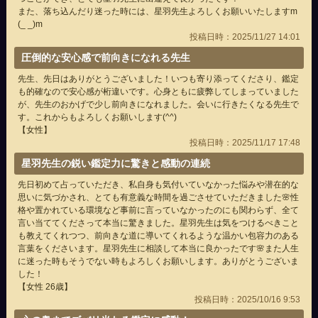
また、落ち込んだり迷った時には、星羽先生よろしくお願いいたしますm
(_ _)m
投稿日時：2025/11/27 14:01
圧倒的な安心感で前向きになれる先生
先生、先日はありがとうございました！いつも寄り添ってくださり、鑑定
も的確なので安心感が桁違いです。心身ともに疲弊してしまっていました
が、先生のおかげで少し前向きになれました。会いに行きたくなる先生で
す。これからもよろしくお願いします(^^)
【女性】
投稿日時：2025/11/17 17:48
星羽先生の鋭い鑑定力に驚きと感動の連続
先日初めて占っていただき、私自身も気付いていなかった悩みや潜在的な
思いに気づかされ、とても有意義な時間を過ごさせていただきました🌸性
格や置かれている環境など事前に言っていなかったのにも関わらず、全て
言い当ててくださって本当に驚きました。星羽先生は気をつけるべきこと
も教えてくれつつ、前向きな道に導いてくれるような温かい包容力のある
言葉をくださいます。星羽先生に相談して本当に良かったです🌸また人生
に迷った時もそうでない時もよろしくお願いします。ありがとうございま
した！
【女性 26歳】
投稿日時：2025/10/16 9:53