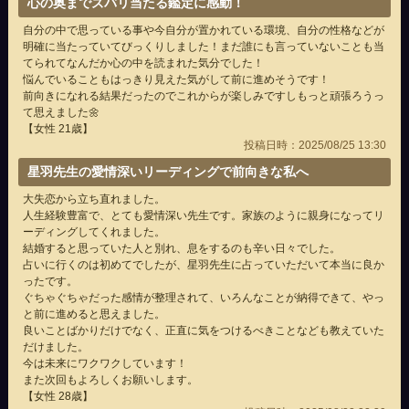
心の奥までズバリ当たる鑑定に感動！
自分の中で思っている事や今自分が置かれている環境、自分の性格などが
明確に当たっていてびっくりしました！まだ誰にも言っていないことも当
てられてなんだか心の中を読まれた気分でした！
悩んでいることもはっきり見えた気がして前に進めそうです！
前向きになれる結果だったのでこれからが楽しみですしもっと頑張ろうっ
て思えました🌼
【女性 21歳】
投稿日時：2025/08/25 13:30
星羽先生の愛情深いリーディングで前向きな私へ
大失恋から立ち直れました。
人生経験豊富で、とても愛情深い先生です。家族のように親身になってリ
ーディングしてくれました。
結婚すると思っていた人と別れ、息をするのも辛い日々でした。
占いに行くのは初めてでしたが、星羽先生に占っていただいて本当に良か
ったです。
ぐちゃぐちゃだった感情が整理されて、いろんなことが納得できて、やっ
と前に進めると思えました。
良いことばかりだけでなく、正直に気をつけるべきことなども教えていた
だけました。
今は未来にワクワクしています！
また次回もよろしくお願いします。
【女性 28歳】