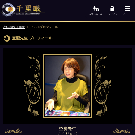
お問い合わせ
ログイン
メニュー
占いの館 千里眼
占い師
プロフィール
空龍先生
プロフィール
空龍先生
くうりゅう