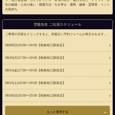
ブ・自己肯定感・コンプレックス・本当の自分・魅力引出し・トラウマ・人
生の岐路・人生の迷い・開運方法・引き寄せ・運勢・健康・霊障害・ペット
の気持ち
空龍先生 ご出演スケジュール
ご希望の日程をクリックすると、対面占い予約フォームが表示されます。
08/09(
日
)10:00〜20:00
【島根/松江駅前店】
08/10(
月
)17:00〜20:00
【島根/松江駅前店】
08/14(
金
)17:00〜20:00
【島根/松江駅前店】
08/15(
土
)10:00〜20:00
【島根/松江駅前店】
08/16(
日
)10:00〜20:00
【島根/松江駅前店】
もっと表示する