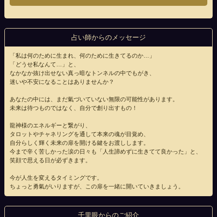
占い師からのメッセージ
「私は何のために生まれ、何のために生きてるのか…」
「どうせ私なんて…」と、
なかなか抜け出せない真っ暗なトンネルの中でもがき、
迷いや不安になることはありませんか？
あなたの中には、まだ氣づいていない無限の可能性があります。
未来は待つものではなく、自分で創り出すもの！
龍神様のエネルギーと繋がり、
タロットやチャネリングを通して本来の魂が目覚め、
自分らしく輝く未来の扉を開ける鍵をお渡しします。
今まで辛く苦しかった涙の日々も「人生諦めずに生きてて良かった」と、
笑顔で思える日が必ずきます。
今が人生を変えるタイミングです。
ちょっと勇氣がいりますが、この扉を一緒に開いていきましょう。
千里眼からのご紹介