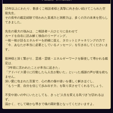
15年以上にわたり、数多くご相談者様と真摯に向き合い続けてこられた空
龍先生。
その長年の鑑定経験で培われた直感力と洞察力は、多くの方の未来を照らし
てきました。
先生の最大の強みは、ご相談者一人ひとりに合わせて
カードを自在に読み解く独自のリーディング。
一枚一枚が語るエネルギーを的確に捉え、タロットとチャネリングの力で
「今、あなたが本当に必要としているメッセージ」を引き出してくださいま
す。
龍神様と深く繋がり、霊感・霊聴・エネルギーワークを駆使して導かれる鑑
定は、
「3年前に言われたことが本当に起きた」
「アドバイス通りに行動したら人生が動いた」といった感謝の声が後を絶ち
ません。
深い愛に包まれた言葉で、心の奥の傷や迷いを優しく解きほぐし、
「もう一度、自分を信じて歩み出す力」を取り戻させてくれるでしょう。
不安や迷いの中にいたとしても、きっと“人生を変える気づき”が訪れるは
ず。
温かく、そして確かな導きで魂の羅針盤となってくださいますよ。