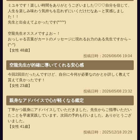
ミユキです！楽しい時間をありがとうございました♡♡♡自分を信じて、
人生を楽しみ味わう気持ちを忘れずにいくだけだなあ～と実感しまし
た！！
先生と出会えてよかったです(*^^*)
空龍先生オススメですよお～！
おっしゃる言葉がカートのメッセージに現れるお力のある先生ですから～
(^-^)
【女性 48歳】
投稿日時：2026/06/06 19:04
空龍先生が的確に導いてくれる安心感
今回2回目だったんですけど、自分に今何が必要なのかとか詳しく教えて
貰えて良かったです！
【女性 23歳】
投稿日時：2026/05/08 23:32
親身なアドバイスで心が軽くなる鑑定
丁寧かつ親身にアドバイスしていただきました。先生からご指導いただい
たことを早速実践しています。次回の予約も行いました。ありがとうござ
いました。
【女性 41歳】
投稿日時：2025/12/18 20:29