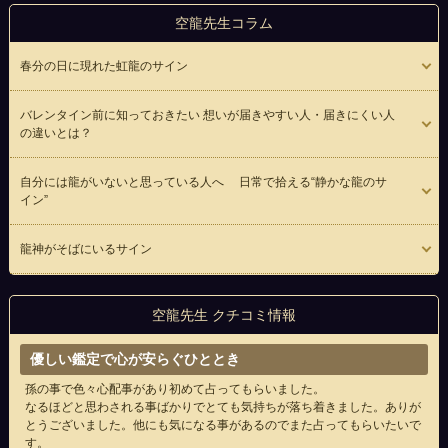
空龍先生コラム
春分の日に現れた虹龍のサイン
バレンタイン前に知っておきたい 想いが届きやすい人・届きにくい人
の違いとは？
自分には龍がいないと思っている人へ 日常で拾える“静かな龍のサ
イン”
龍神がそばにいるサイン
空龍先生 クチコミ情報
優しい鑑定で心が安らぐひととき
孫の事で色々心配事があり初めて占ってもらいました。
なるほどと思わされる事ばかりでとても気持ちが落ち着きました。ありが
とうございました。他にも気になる事があるのでまた占ってもらいたいで
す。