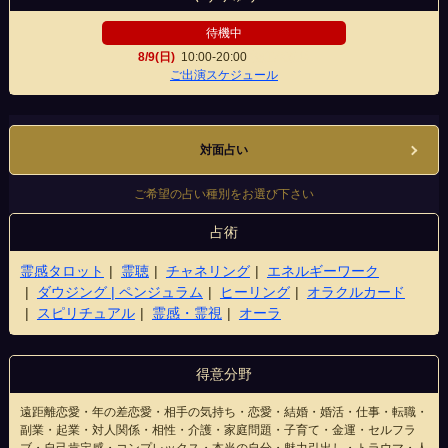
待機中
8/9(日)
10:00-20:00
松江駅前店
ご出演スケジュール
対面占い
ご希望の占い種別をお選び下さい
占術
霊感タロット
霊聴
チャネリング
エネルギーワーク
ダウジング | ペンジュラム
ヒーリング
オラクルカード
スピリチュアル
霊感・霊視
オーラ
得意分野
遠距離恋愛・年の差恋愛・相手の気持ち・恋愛・結婚・婚活・仕事・転職・
副業・起業・対人関係・相性・介護・家庭問題・子育て・金運・セルフラ