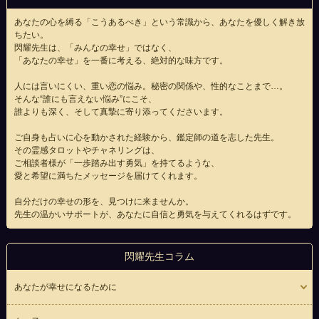
あなたの心を縛る「こうあるべき」という常識から、あなたを優しく解き放
ちたい。
閃耀先生は、「みんなの幸せ」ではなく、
「あなたの幸せ」を一番に考える、絶対的な味方です。
人には言いにくい、重い恋の悩み。秘密の関係や、性的なことまで…。
そんな“誰にも言えない悩み”にこそ、
誰よりも深く、そして真摯に寄り添ってくださいます。
ご自身も占いに心を動かされた経験から、鑑定師の道を志した先生。
その霊感タロットやチャネリングは、
ご相談者様が「一歩踏み出す勇気」を持てるような、
愛と希望に満ちたメッセージを届けてくれます。
自分だけの幸せの形を、見つけに来ませんか。
先生の温かいサポートが、あなたに自信と勇気を与えてくれるはずです。
閃耀先生コラム
あなたが幸せになるために