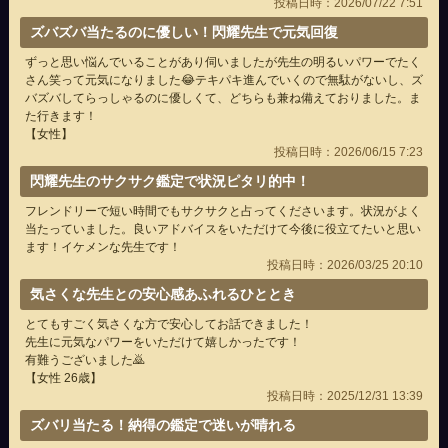
投稿日時：2026/07/22 7:51
ズバズバ当たるのに優しい！閃耀先生で元気回復
ずっと思い悩んでいることがあり伺いましたが先生の明るいパワーでたく
さん笑って元気になりました😂テキパキ進んでいくので無駄がないし、ズ
バズバしてらっしゃるのに優しくて、どちらも兼ね備えておりました。ま
た行きます！
【女性】
投稿日時：2026/06/15 7:23
閃耀先生のサクサク鑑定で状況ピタリ的中！
フレンドリーで短い時間でもサクサクと占ってくださいます。状況がよく
当たっていました。良いアドバイスをいただけて今後に役立てたいと思い
ます！イケメンな先生です！
投稿日時：2026/03/25 20:10
気さくな先生との安心感あふれるひととき
とてもすごく気さくな方で安心してお話できました！
先生に元気なパワーをいただけて嬉しかったです！
有難うございました🙇
【女性 26歳】
投稿日時：2025/12/31 13:39
ズバリ当たる！納得の鑑定で迷いが晴れる