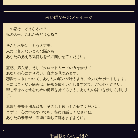
占い師からのメッセージ
この恋は、どうなるの？
私の人生、これからどうなる？
そんな不安は、もう大丈夫。
人には言えないどんな悩みも、
あなたの抱える気持ちを私に聞かせてください。
霊感、第六感、そしてタロットカードの力を借りて、
あなたの心に寄り添い、真実を見つめます。
恋愛や未来について、あなたの願いが叶うよう、全力でサポートします。
人には言えない悩みは、秘密を厳守いたしますので、ご安心ください。
望む幸せへと進むための勇気を持てるよう、あなたの背中を優しく押しま
す。
素敵な未来を掴み取る、そのお手伝いをさせてください。
まずは、心の中のすべてを、私にお話しくださいね。
あなたの未来が、希望に満ちて輝きますように。
千里眼からのご紹介