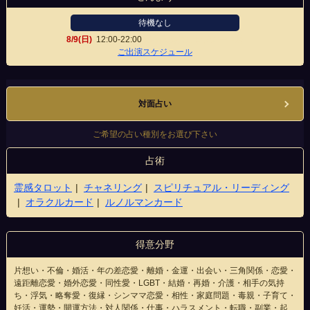
待機なし
8/9(日)
12:00-22:00
新宿歌舞伎町サブナード店
ご出演スケジュール
対面占い
ご希望の占い種別をお選び下さい
占術
霊感タロット
チャネリング
スピリチュアル・リーディング
オラクルカード
ルノルマンカード
得意分野
片想い・不倫・婚活・年の差恋愛・離婚・金運・出会い・三角関係・恋愛・
遠距離恋愛・婚外恋愛・同性愛・LGBT・結婚・再婚・介護・相手の気持
ち・浮気・略奪愛・復縁・シンママ恋愛・相性・家庭問題・毒親・子育て・
妊活・運勢・開運方法・対人関係・仕事・ハラスメント・転職・副業・起