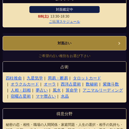
対面鑑定中
8/8(土)
13:30-18:30
富山総曲輪店
ご出演スケジュール
対面占い
ご希望の占い種別をお選び下さい
占術
四柱推命
九星気学
周易・断易
タロットカード
オラクルカード
オーラ
西洋占星術
数秘術
紫微斗数
人相・顔相
夢占い
風水
算命学
アニマルリーディング
宿曜占星術
マヤ暦占い
水晶
得意分野
秘密の恋・相性・職場の人間関係・家庭問題・人生の選択・相手の気持ち・