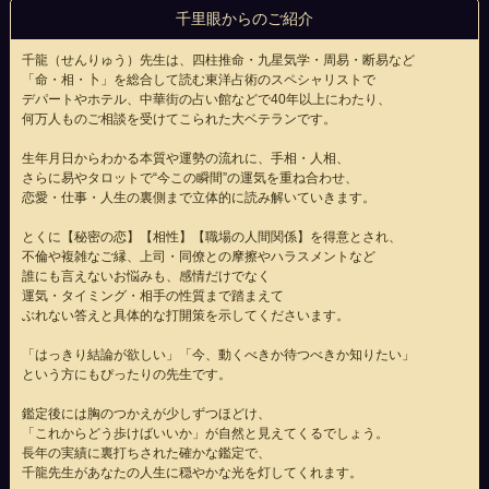
千里眼からのご紹介
千龍（せんりゅう）先生は、四柱推命・九星気学・周易・断易など
「命・相・卜」を総合して読む東洋占術のスペシャリストで
デパートやホテル、中華街の占い館などで40年以上にわたり、
何万人ものご相談を受けてこられた大ベテランです。
生年月日からわかる本質や運勢の流れに、手相・人相、
さらに易やタロットで“今この瞬間”の運気を重ね合わせ、
恋愛・仕事・人生の裏側まで立体的に読み解いていきます。
とくに【秘密の恋】【相性】【職場の人間関係】を得意とされ、
不倫や複雑なご縁、上司・同僚との摩擦やハラスメントなど
誰にも言えないお悩みも、感情だけでなく
運気・タイミング・相手の性質まで踏まえて
ぶれない答えと具体的な打開策を示してくださいます。
「はっきり結論が欲しい」「今、動くべきか待つべきか知りたい」
という方にもぴったりの先生です。
鑑定後には胸のつかえが少しずつほどけ、
「これからどう歩けばいいか」が自然と見えてくるでしょう。
長年の実績に裏打ちされた確かな鑑定で、
千龍先生があなたの人生に穏やかな光を灯してくれます。