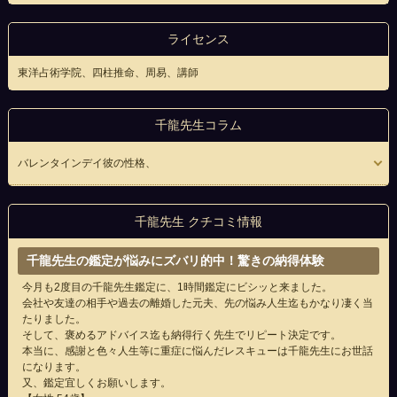
ライセンス
東洋占術学院、四柱推命、周易、講師
千龍先生コラム
バレンタインデイ彼の性格、
千龍先生 クチコミ情報
千龍先生の鑑定が悩みにズバリ的中！驚きの納得体験
今月も2度目の千龍先生鑑定に、1時間鑑定にビシッと来ました。
会社や友達の相手や過去の離婚した元夫、先の悩み人生迄もかなり凄く当
たりました。
そして、褒めるアドバイス迄も納得行く先生でリピート決定です。
本当に、感謝と色々人生等に重症に悩んだレスキューは千龍先生にお世話
になります。
又、鑑定宜しくお願いします。