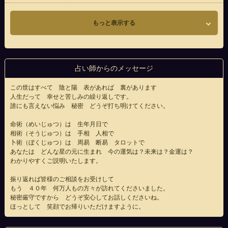
もっと表示する
占い師からのメッセージ
この世はすべて 陰と陽 表があれば 裏があります
人生だって 幸せと苦しみの繰り返しです。
誰にも言えない悩み 秘密 どうぞ打ち明けてください。
命術（めいじゅつ）は 生年月日で
相術（そうじゅつ）は 手相 人相で
卜術（ぼくじゅつ）は 周易 断易 タロットで
あなたは どんな星の元に生まれ 今の運気は？未来は？金運は？
わかりやすくご説明いたします。
振り返れば皆様のご相談をお受けして
もう ４０年 何万人もの方々が訪れてくださいました。
秘密厳守ですから どうぞ安心してお話しくださいね。
ほっとして 笑顔でお帰りいただけますように。