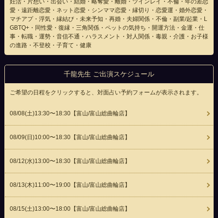
妊活・片想い・出会い・結婚・略奪愛・離婚・ツインレイ・不倫・年の差恋
愛・遠距離恋愛・ネット恋愛・シンママ恋愛・縁切り・恋愛運・婚外恋愛・
マチアプ・浮気・縁結び・未来予知・再婚・夫婦関係・不倫・副業/起業・L
GBTQ+・同性愛・復縁・三角関係・ペットの気持ち・開運方法・金運・仕
事・転職・運勢・音信不通・ハラスメント・対人関係・毒親・介護・お子様
の進路・不登校・子育て・健康
千龍先生 ご出演スケジュール
ご希望の日程をクリックすると、対面占い予約フォームが表示されます。
08/08(
土
)13:30〜18:30
【富山/富山総曲輪店】
08/09(
日
)10:00〜18:30
【富山/富山総曲輪店】
08/12(
水
)13:00〜18:30
【富山/富山総曲輪店】
08/13(
木
)11:00〜19:00
【富山/富山総曲輪店】
08/15(
土
)13:00〜18:00
【富山/富山総曲輪店】