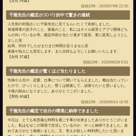
【女性 54歳】
投稿日時：2026/07/06 22:50
千龍先生の鑑定がズバリ的中で驚きの連続
人生初の対面占いに千龍先生に見てもらいたくて依頼しました。
発達障害の息子のこと、家族のこと、私にはネイル経営とアプリ開発どち
らが向いているか等。鑑定内容が当たり過ぎて延長、更に延長しようとし
ました笑
結局、50分でしたがまだまだ時間が足りません笑
家族や知人にも宣伝します。また次回もよろしくお願いいたします。
【女性 37歳】
投稿日時：2026/06/29 0:02
千龍先生の鑑定が驚くほど当たりました
性格や人生や、恋愛、仕事について聞いてもらえました。概ね当たってい
たので、びっくりしました。暫くは精進して、頑張りたいと思いました。
今後の励みになりました。ありがとうございました。
【男性 40歳】
投稿日時：2026/06/14 16:56
千龍先生の鑑定で自分の環境に納得できました
今日は、とても有意義な時間を過ごす事が出来ましたありがとうございま
した。私はなせこの環境で生活しているのか、やっと納得できました。改
めてありがとう御座いました。又、答えが欲しい時利用したいと思いま