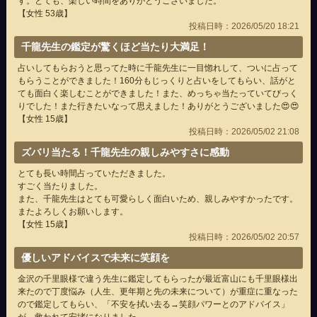
す。とても、楽しい時間をありがとうございました。
【女性 53歳】
投稿日時：2026/05/20 18:21
千龍先生の鑑定が驚くほど当たり大満足！
占いしてもらおうと思ってた時に千龍先生に一目惚れして、ついに占って
もらうことができました！160分もじっくりと占いをしてもらい、話がと
ても面白く楽しむことができました！また、めっちゃ当たっていてびっく
りでした！また行きたいなって思えました！ありがとうございました😍😍
【女性 15歳】
投稿日時：2026/05/02 21:08
ズバリ当たる！千龍先生の親しみやすさに感動
とても長い時間占っていただきました。
すごく当たりました。
また、千龍先生はとても可愛らしく面白いため、親しみやすかったです。
またよろしくお願いします。
【女性 15歳】
投稿日時：2026/05/02 20:57
優しいアドバイスで未来に笑顔を
金沢の千里眼様で違う先生に鑑定してもらったが最近富山にも千里眼様出
来たので丁度悩み（人生、更年期と先の未来について）が重症に重なった
ので鑑定してもらい、「不安を拭い去る→笑顔パワーとのアドバイス」