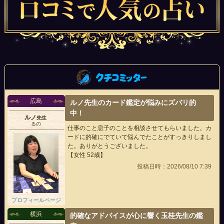
広島
ルノ先生のカード鑑定が悩みにズバリ的
中！
ルノ
先生
るの
仕事のこと息子のことを相談させてもらいました。カ
ードに的確にでていて悩んでたことがすっきりしまし
た。ありがとうございました。
【女性 52歳】
投稿日時：2026/08/10 7:39
プロフィールページ
横浜
的確なアドバイスが心に響く玉桂先生の鑑