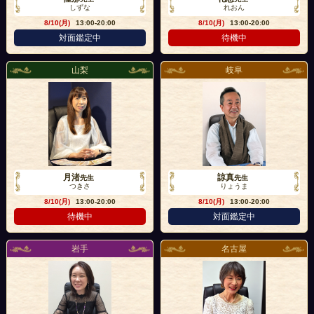
しずな
れおん
8/10(月)
13:00-20:00
8/10(月)
13:00-20:00
対面鑑定中
待機中
山梨
岐阜
月渚
諒真
先生
先生
つきさ
りょうま
8/10(月)
13:00-20:00
8/10(月)
13:00-20:00
待機中
対面鑑定中
岩手
名古屋