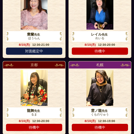
豊蘭
レイル
先生
先生
ほうらん
れいる
8/10(月)
12:30-21:00
8/10(月)
12:30-20:00
対面鑑定中
待機中
京都
札幌
龍舞
雲ノ龍
先生
先生
るま
くものりゅう
8/10(月)
12:30-20:00
8/10(月)
12:30-19:00
待機中
待機中