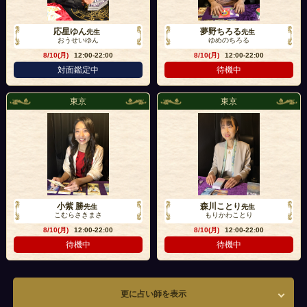
応星ゆん
夢野ちろる
先生
先生
おうせいゆん
ゆめのちろる
8/10(月)
12:00-22:00
8/10(月)
12:00-22:00
対面鑑定中
待機中
東京
東京
小紫 勝
森川ことり
先生
先生
こむらさきまさ
もりかわことり
8/10(月)
12:00-22:00
8/10(月)
12:00-22:00
待機中
待機中
更に占い師を表示