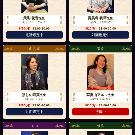
天彩 花音
貴美島 帆華
先生
先生
あまいろ かのん
きみじまほのか
8/10(月)
13:00-20:00
8/10(月)
13:00-20:00
電話鑑定中
対面鑑定中
名古屋
東京
ほしの寿真
菜夏山アルマ
先生
先生
ほしのじゅま
なかやまあるま
8/10(月)
13:00-20:00
8/10(月)
13:00-20:00
対面鑑定中
待機中
岡山
横浜