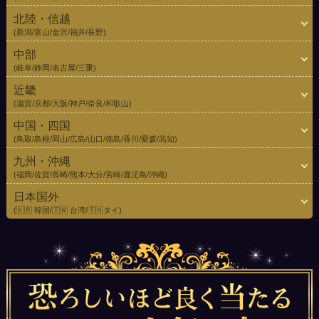
北陸・信越
(新潟/富山/金沢/福井/長野)
中部
(岐阜/静岡/名古屋/三重)
近畿
(滋賀/京都/大阪/神戸/奈良/和歌山)
中国・四国
(鳥取/島根/岡山/広島/山口/徳島/香川/愛媛/高知)
九州・沖縄
(福岡/佐賀/長崎/熊本/大分/宮崎/鹿児島/沖縄)
日本国外
(🇰🇷 韓国/🇹🇼 台湾/🇹🇭タイ)