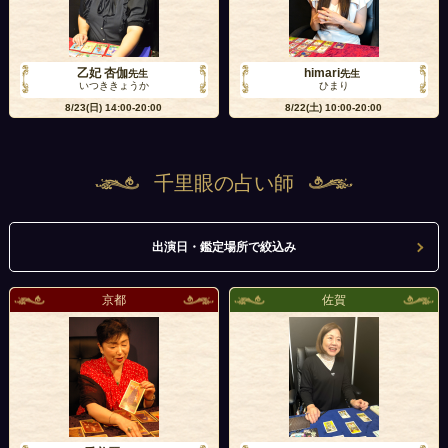
乙妃 杏伽
himari
先生
先生
いつききょうか
ひまり
8/23(日)
14:00-20:00
8/22(土)
10:00-20:00
千里眼の占い師
出演日・鑑定場所で絞込み
京都
佐賀