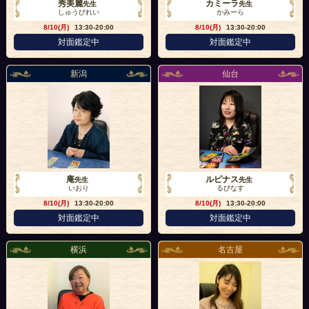
秀美麗
カミーラ
先生
先生
しゅうびれい
かみーら
8/10(月)
13:30-20:00
8/10(月)
13:30-20:00
対面鑑定中
対面鑑定中
新潟
仙台
庵
ルピナス
先生
先生
いおり
るぴなす
8/10(月)
13:30-20:00
8/10(月)
13:30-20:00
対面鑑定中
対面鑑定中
横浜
名古屋