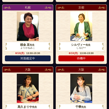
札幌
京都
頼金 巫
シルヴィー
先生
先生
よりかねみこ
しるびー
8/10(月)
13:00-19:30
8/10(月)
13:00-19:00
対面鑑定中
待機中
大阪
大阪
高久まりや
千華
先生
先生