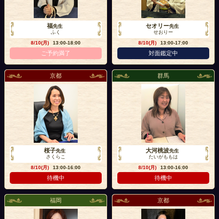
福
セオリー
先生
先生
ふく
せおりー
8/10(月)
13:00-18:00
8/10(月)
13:00-17:00
ご予約満了
対面鑑定中
京都
群馬
桜子
大河桃波
先生
先生
さくらこ
たいがももは
8/10(月)
13:00-16:00
8/10(月)
13:00-16:00
待機中
待機中
福岡
京都