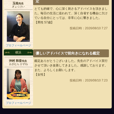
定
玉桂
先生
ぎょくけい
とても的確で、心に深く刺さるアドバイスを頂きまし
た。毎日の生活に追われて、深く自省する機会に欠け
ている自分にとっては、非常に心に響きました。
【男性 57歳】
投稿日時：2026/08/10 7:27
プロフィールページ
横浜
優しいアドバイスで前向きになれる鑑定
沖村 和音
鑑定ありがとうございました。先生のアドバイス実行
先生
おきむら かずね
させて頂いき改善してきました。感謝しております。
また、よろしくお願いします。
【女性】
投稿日時：2026/08/10 7:23
プロフィールページ