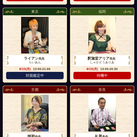
東京
福岡
ライアン
釈迦堂アリア
先生
先生
らいあん
しゃかどうありあ
8/10(月)
13:00-21:00
8/10(月)
13:00-20:30
対面鑑定中
待機中
京都
奈良
惺那
礼恩
先生
先生