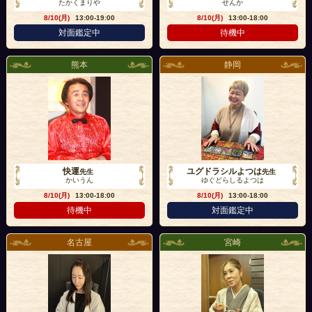
たかくまりや
せんか
8/10(月)
13:00-19:00
8/10(月)
13:00-18:00
対面鑑定中
待機中
熊本
静岡
快運
ユグドラシルよつは
先生
先生
かいうん
ゆぐどらしるよつは
8/10(月)
13:00-18:00
8/10(月)
13:00-18:00
待機中
対面鑑定中
名古屋
宮崎