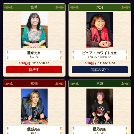
宮崎
大分
麗奈
ピュア・ホワイト
先生
先生
れいな
ぴゅあ・ほわいと
8/10(月)
12:30-18:30
8/10(月)
12:30-18:00
待機中
電話鑑定中
京都
東京
優誠
星乃
先生
先生
ゆま
ほしの