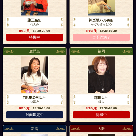
蓮三
神楽坂ハル
先生
先生
れんみ
かぐらざかはる
8/10(月)
13:30-20:00
8/10(月)
13:30-19:30
待機中
ご予約満了
鹿児島
福岡
TSUBOMI
穂世
先生
先生
つぼみ
ほよ
8/10(月)
13:30-19:00
8/10(月)
13:30-18:00
対面鑑定中
待機中
新潟
大阪