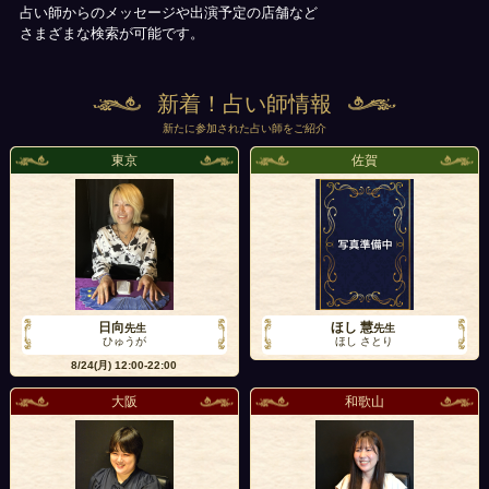
占い師からのメッセージや出演予定の店舗など
さまざまな検索が可能です。
新着！占い師情報
新たに参加された占い師をご紹介
東京
佐賀
日向
ほし 慧
先生
先生
ひゅうが
ほし さとり
8/24(月)
12:00-22:00
大阪
和歌山