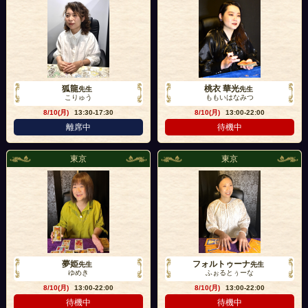
狐龍
桃衣 華光
先生
先生
こりゅう
ももいはなみつ
8/10(月)
13:30-17:30
8/10(月)
13:00-22:00
離席中
待機中
東京
東京
夢姫
フォルトゥーナ
先生
先生
ゆめき
ふぉるとぅーな
8/10(月)
13:00-22:00
8/10(月)
13:00-22:00
待機中
待機中