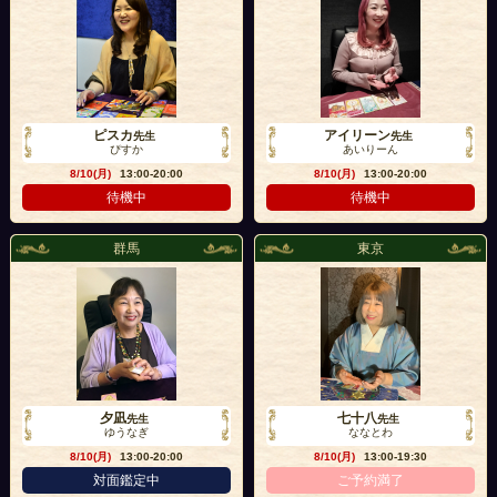
ピスカ
アイリーン
先生
先生
ぴすか
あいりーん
8/10(月)
13:00-20:00
8/10(月)
13:00-20:00
待機中
待機中
群馬
東京
夕凪
七十八
先生
先生
ゆうなぎ
ななとわ
8/10(月)
13:00-20:00
8/10(月)
13:00-19:30
対面鑑定中
ご予約満了