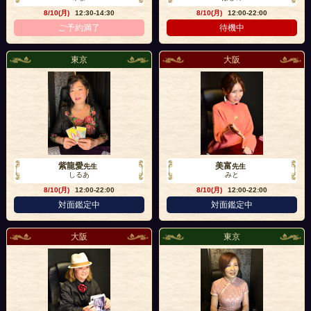
8/10(月)
12:30-14:30
8/10(月)
12:00-22:00
ご予約満了
待機中
東京
大阪
紫龍愛
美富
先生
先生
しるあ
みと
8/10(月)
12:00-22:00
8/10(月)
12:00-22:00
対面鑑定中
対面鑑定中
大阪
東京