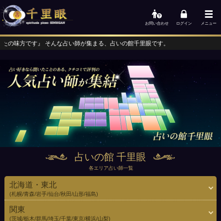
お問い合わせ
ログイン
メニュー
い師が集まる、占いの館千里眼です。
占いの館 千里眼
各エリア占い師一覧
北海道・東北
(札幌/青森/岩手/仙台/秋田/山形/福島)
関東
(茨城/栃木/群馬/埼玉/千葉/東京/横浜/山梨)