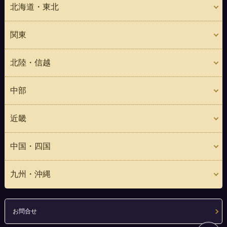
北海道・東北
関東
北陸・信越
中部
近畿
中国・四国
九州・沖縄
お問合せ