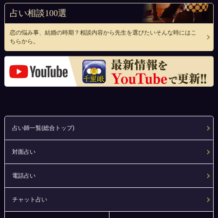
占い相談100選
恋の悩み事、結婚の時期？相談内容から先生を選びたいそんな時にはこ
ちらから。
占い師一覧(総合トップ)
対面占い
電話占い
チャット占い