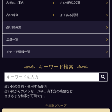
占術のご案内
占い相談100選
占い料金
よくある質問
占い師募集
店舗一覧
メディア情報一覧
キーワード検索
占い師の名前・使用する占術
占い師からのメッセージや出演予定の店舗など
さまざまな検索が可能です。
千里眼グループ