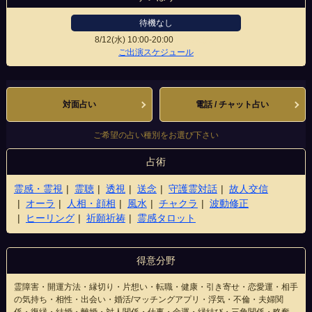
待機なし
8/12(水)
10:00-20:00
高崎駅前店
ご出演スケジュール
対面占い
電話 / チャット占い
ご希望の占い種別をお選び下さい
占術
霊感・霊視
霊聴
透視
送念
守護霊対話
故人交信
オーラ
人相・顔相
風水
チャクラ
波動修正
ヒーリング
祈願祈祷
霊感タロット
得意分野
霊障害・開運方法・縁切り・片想い・転職・健康・引き寄せ・恋愛運・相手
の気持ち・相性・出会い・婚活/マッチングアプリ・浮気・不倫・夫婦関