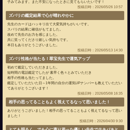
子みてみます。また不安になったときに見てもらいたいです！
投稿日時：2026/05/26 10:57
ズバリの鑑定結果で心が晴れやかに
先生のカードはハッキリ出て大変気持ちがいいです。
スバリの結果に確信がもてました。
改めて先生のお力を感じました。
共に笑ってくださり嬉しい気持ちです。
本日もありがとうございました。
投稿日時：2026/05/13 14:30
ズバリ性格が当たる！翠宝先生で運気アップ
初めて鑑定していただきました。
短時間の電話鑑定でしたが 素早く色々とみていただき
相手の性格も当たってました。
鑑定していただいた日～1年間の自分の運気UPナンバーも教えていただい
てありがとうございます！
投稿日時：2026/05/08 16:35
相手の思ってることもよく視えてるなって思いました！
ありがとうございました！相手の思ってることもよく視えてるなって思い
ました！
投稿日時：2026/04/30 9:30
とても明るく、でも心に寄り添った優しい先生でテキパキと