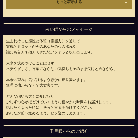
もっと表示する
占い師からのメッセージ
生まれ持った感性と体質（霊能力）を通して、
霊視とタロットが今のあなたの心の揺れや、
誰にも言えず抱えてきた想いをそっと映し出します。
未来を決めつけることはせず、
不安や寂しさ、言葉にならない気持ちもそのまま受けとめながら、
本来の望みに気づけるよう静かに寄り添います。
無理に強がらなくて大丈夫です。
どんな想いも大切に受け取り、
少しずつ心がほどけていくような穏やかな時間をお届けします。
話したくなった時に、そっと言葉を預けてください。
あなたが前へ進めるよう、心を込めて支えます。
千里眼からのご紹介