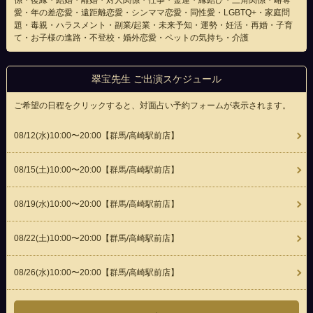
係・復縁・結婚・離婚・対人関係・仕事・金運・縁結び・三角関係・略奪
愛・年の差恋愛・遠距離恋愛・シンママ恋愛・同性愛・LGBTQ+・家庭問
題・毒親・ハラスメント・副業/起業・未来予知・運勢・妊活・再婚・子育
て・お子様の進路・不登校・婚外恋愛・ペットの気持ち・介護
翠宝先生 ご出演スケジュール
ご希望の日程をクリックすると、対面占い予約フォームが表示されます。
08/12(
水
)10:00〜20:00
【群馬/高崎駅前店】
08/15(
土
)10:00〜20:00
【群馬/高崎駅前店】
08/19(
水
)10:00〜20:00
【群馬/高崎駅前店】
08/22(
土
)10:00〜20:00
【群馬/高崎駅前店】
08/26(
水
)10:00〜20:00
【群馬/高崎駅前店】