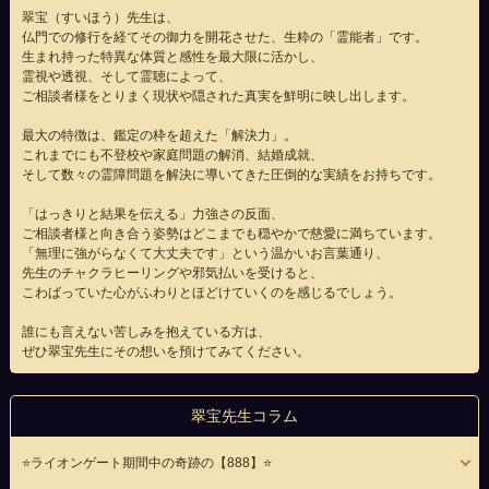
翠宝（すいほう）先生は、
仏門での修行を経てその御力を開花させた、生粋の「霊能者」です。
生まれ持った特異な体質と感性を最大限に活かし、
霊視や透視、そして霊聴によって、
ご相談者様をとりまく現状や隠された真実を鮮明に映し出します。
最大の特徴は、鑑定の枠を超えた「解決力」。
これまでにも不登校や家庭問題の解消、結婚成就、
そして数々の霊障問題を解決に導いてきた圧倒的な実績をお持ちです。
「はっきりと結果を伝える」力強さの反面、
ご相談者様と向き合う姿勢はどこまでも穏やかで慈愛に満ちています。
「無理に強がらなくて大丈夫です」という温かいお言葉通り、
先生のチャクラヒーリングや邪気払いを受けると、
こわばっていた心がふわりとほどけていくのを感じるでしょう。
誰にも言えない苦しみを抱えている方は、
ぜひ翠宝先生にその想いを預けてみてください。
翠宝先生コラム
⭐️ライオンゲート期間中の奇跡の【888】⭐️