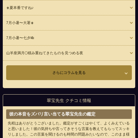
☀️夏本番ですね♪
7月小暑〜大署☀️
7月小暑〜七夕🎋
山羊座満月🌕積み重ねてきたものを見つめる夜
さらにコラムを見る
翠宝先生 クチコミ情報
彼の本音をズバリ言い当てる翠宝先生の鑑定
先程はありがとうございました。鑑定がすごくはやくて、よくみえている
と思いました！彼の気持ちや言ってきそうな言葉を教えてもらってスッキ
リしました。この言葉を聞けるのも時間の問題みたいなので、このまま様