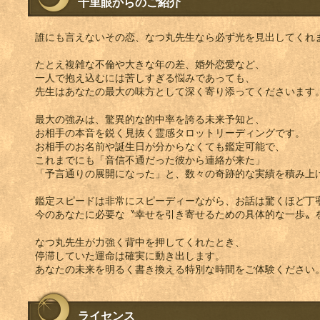
千里眼からのご紹介
誰にも言えないその恋、なつ丸先生なら必ず光を見出してくれ
たとえ複雑な不倫や大きな年の差、婚外恋愛など、
一人で抱え込むには苦しすぎる悩みであっても、
先生はあなたの最大の味方として深く寄り添ってくださいます
最大の強みは、驚異的な的中率を誇る未来予知と、
お相手の本音を鋭く見抜く霊感タロットリーディングです。
お相手のお名前や誕生日が分からなくても鑑定可能で、
これまでにも「音信不通だった彼から連絡が来た」
「予言通りの展開になった」と、数々の奇跡的な実績を積み上
鑑定スピードは非常にスピーディーながら、お話は驚くほど丁
今のあなたに必要な〝幸せを引き寄せるための具体的な一歩〟
なつ丸先生が力強く背中を押してくれたとき、
停滞していた運命は確実に動き出します。
あなたの未来を明るく書き換える特別な時間をご体験ください
ライセンス