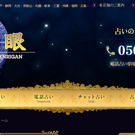
各店舗のご案内
神戸・静岡・大分・和歌山・札幌・岐阜・三重・沖縄・福岡・広島・
福島・岩手・高知・熊本・群馬・滋賀・福井・仙台・山口・宮崎・山
・富山・新潟・秋田・青森・島根に店舗を構える、口コミで評判の人
ィール