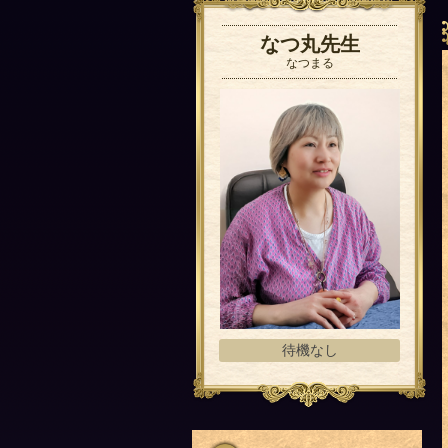
なつ丸先生
なつまる
待機なし