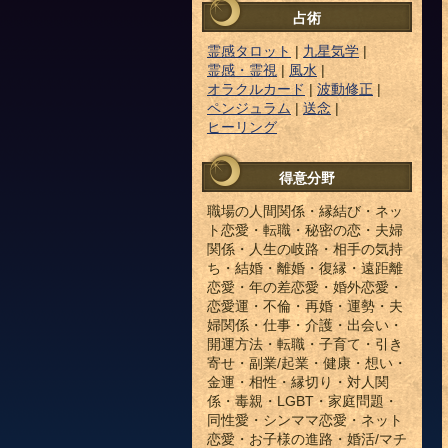
占術
霊感タロット
|
九星気学
|
霊感・霊視
|
風水
|
オラクルカード
|
波動修正
|
ペンジュラム
|
送念
|
ヒーリング
得意分野
職場の人間関係・縁結び・ネッ
ト恋愛・転職・秘密の恋・夫婦
関係・人生の岐路・相手の気持
ち・結婚・離婚・復縁・遠距離
恋愛・年の差恋愛・婚外恋愛・
恋愛運・不倫・再婚・運勢・夫
婦関係・仕事・介護・出会い・
開運方法・転職・子育て・引き
寄せ・副業/起業・健康・想い・
金運・相性・縁切り・対人関
係・毒親・LGBT・家庭問題・
同性愛・シンママ恋愛・ネット
恋愛・お子様の進路・婚活/マチ