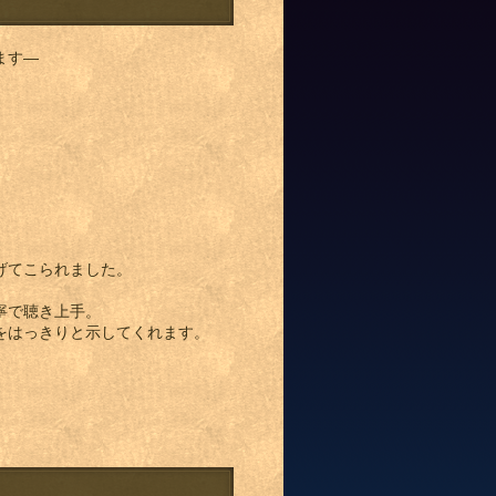
ます—
。
げてこられました。
寧で聴き上手。
をはっきりと示してくれます。
。