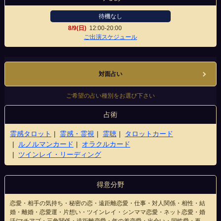
待機なし
8/9(日)
12:00-20:00
仙台中央店
ご出演スケジュール
対面占い
ご希望の占い種別をお選び下さい
占術
霊感タロット
霊感・霊視
霊聴
タロットカード
ルノルマンカード
オラクルカード
ツインレイ・リーディング
得意分野
恋愛・相手の気持ち・秘密の恋・遠距離恋愛・仕事・対人関係・相性・結
婚・離婚・恋愛運・片想い・ツインレイ・シンママ恋愛・ネット恋愛・婚