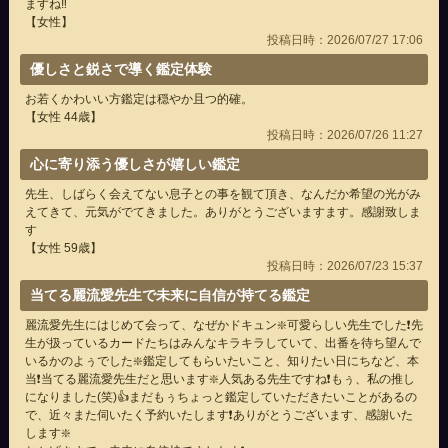
ますね‼️
【女性】
投稿日時：2026/07/27 17:06
優しさと鋭さで導く鑑定体験
お若くかわいい方鑑定は穏やか且つ的確。
【女性 44歳】
投稿日時：2026/07/26 11:27
心に寄り添う優しさが嬉しい鑑定
先生、しばらく会えてない息子との事を観て頂き、なんだか希望の光がみ
えてきて、元気がでてきました。ありがとうございますます。感謝致しま
す
【女性 59歳】
投稿日時：2026/07/23 15:37
当てる麗流愛先生で未来に自信が持てる鑑定
麗流愛先生にはじめて会って、なぜかドキュン❇️可愛らしい先生でした❗先
生が扱っているカードたちはみんなキラキラしていて、出番を待ち望んで
いるかのよぅでした❇️鑑定してもらいたいこと、知りたい日にちなど、本
当❗当てる麗流愛先生だと思います❇️人気ある先生ですね❗もぅ、私の推し
になりました(笑)👍まだもぅちょっと鑑定していただきたいことがあるの
で、近々また伺いたく予約いたします❗ありがとうございます、感謝いた
します❇️