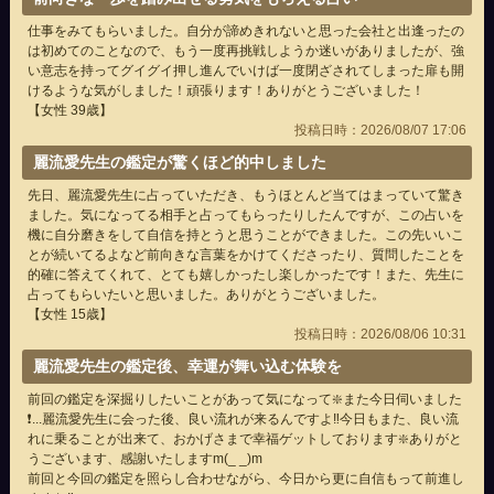
仕事をみてもらいました。自分が諦めきれないと思った会社と出逢ったの
は初めてのことなので、もう一度再挑戦しようか迷いがありましたが、強
い意志を持ってグイグイ押し進んでいけば一度閉ざされてしまった扉も開
けるような気がしました！頑張ります！ありがとうございました！
【女性 39歳】
投稿日時：2026/08/07 17:06
麗流愛先生の鑑定が驚くほど的中しました
先日、麗流愛先生に占っていただき、もうほとんど当てはまっていて驚き
ました。気になってる相手と占ってもらったりしたんですが、この占いを
機に自分磨きをして自信を持とうと思うことができました。この先いいこ
とが続いてるよなど前向きな言葉をかけてくださったり、質問したことを
的確に答えてくれて、とても嬉しかったし楽しかったです！また、先生に
占ってもらいたいと思いました。ありがとうございました。
【女性 15歳】
投稿日時：2026/08/06 10:31
麗流愛先生の鑑定後、幸運が舞い込む体験を
前回の鑑定を深掘りしたいことがあって気になって❇️また今日伺いました
❗...麗流愛先生に会った後、良い流れが来るんですよ‼️今日もまた、良い流
れに乗ることが出来て、おかげさまで幸福ゲットしております❇️ありがと
うございます、感謝いたしますm(_ _)m
前回と今回の鑑定を照らし合わせながら、今日から更に自信もって前進し