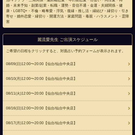
活/マチアプ・三角関係・遠距離恋愛・年の差恋愛・出会い・同性愛・再
婚・未来予知・副業/起業・転職・運勢・音信不通・金運・夫婦関係・健
康・LGBTQ+・不倫・略奪愛・浮気・復縁・推し活・縁結び・縁切り・引き
寄せ・婚外恋愛・縁切り・開運方法・家庭問題・毒親・ハラスメント・霊障
害
麗流愛先生 ご出演スケジュール
ご希望の日程をクリックすると、対面占い予約フォームが表示されます。
08/09(
日
)12:00〜20:00
【仙台/仙台中央店】
08/10(
月
)12:00〜20:00
【仙台/仙台中央店】
08/11(
火
)12:00〜20:00
【仙台/仙台中央店】
08/16(
日
)12:00〜20:00
【仙台/仙台中央店】
08/17(
月
)12:00〜20:00
【仙台/仙台中央店】