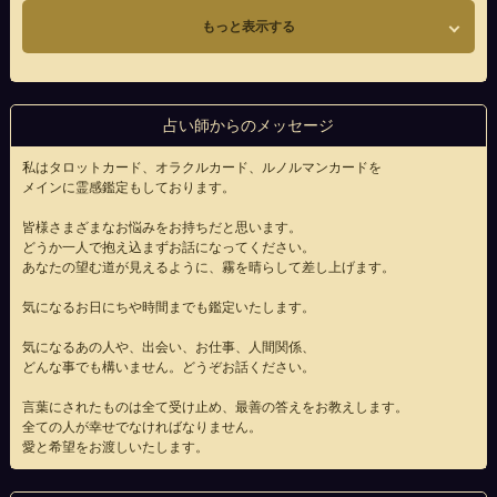
もっと表示する
占い師からのメッセージ
私はタロットカード、オラクルカード、ルノルマンカードを
メインに霊感鑑定もしております。
皆様さまざまなお悩みをお持ちだと思います。
どうか一人で抱え込まずお話になってください。
あなたの望む道が見えるように、霧を晴らして差し上げます。
気になるお日にちや時間までも鑑定いたします。
気になるあの人や、出会い、お仕事、人間関係、
どんな事でも構いません。どうぞお話ください。
言葉にされたものは全て受け止め、最善の答えをお教えします。
全ての人が幸せでなければなりません。
愛と希望をお渡しいたします。