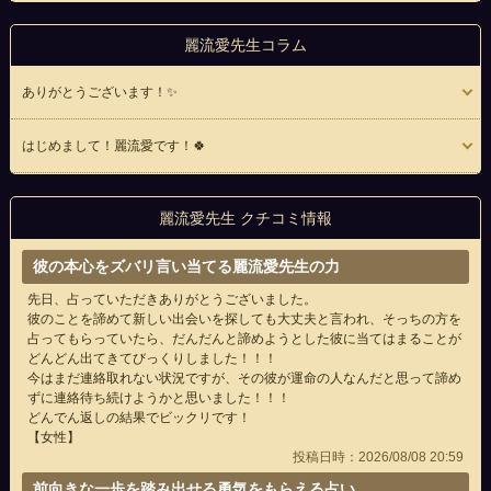
麗流愛先生コラム
ありがとうございます！✨
はじめまして！麗流愛です！🍀
麗流愛先生 クチコミ情報
彼の本心をズバリ言い当てる麗流愛先生の力
先日、占っていただきありがとうございました。
彼のことを諦めて新しい出会いを探しても大丈夫と言われ、そっちの方を
占ってもらっていたら、だんだんと諦めようとした彼に当てはまることが
どんどん出てきてびっくりしました！！！
今はまだ連絡取れない状況ですが、その彼が運命の人なんだと思って諦め
ずに連絡待ち続けようかと思いました！！！
どんでん返しの結果でビックリです！
【女性】
投稿日時：2026/08/08 20:59
前向きな一歩を踏み出せる勇気をもらえる占い