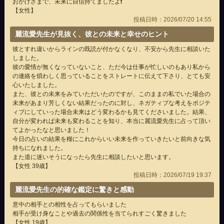
おかげさまで、未来に自信持てましたよ❗
【女性】
投稿日時：2026/07/20 14:55
麗流愛先生が見抜く、彼との未来と幸せのヒント
彼とすれ違いからラインの既読が付かなくなり、不安から先生に相談いた
しました。
彼の愛情が無くなっていないこと、ただ今は仕事が忙しいのもあり私から
の連絡を煩わしく思っていることをストレートに伝えて下さり、とても安
心いたしました。
また、彼との未来をみていただいたのですが、このままの私でいた場合の
未来があまり芳しくない結果だったのに対し、ネガティブな考えをポジテ
ィブにしていった場合未来はどう変わるかも見てくださいました。結果、
自分が変われば未来も変わることを知り、本当に麗流愛先生に占って頂い
てよかったなと思いました！
今日の占いの結果を糧にこれからいい未来を作っていきたいと前向きな気
持ちになれました。
また道に迷いそうになったら先生に相談したいと思います。
【女性 39歳】
投稿日時：2026/07/19 19:37
麗流愛先生の的確な鑑定に驚きと感動
意中の相手との相性を占ってもらいました
相手が受け身なことや過去の関係性を当てられすごく驚きました
【女性 19歳】