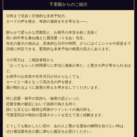
千里眼からのご紹介
日時まで見抜く圧倒的な未来予知力。
カードの声を聴き、奇跡の連絡を引き寄せる――。
朗らかで柔らかな雰囲気と、お相手の本音を鋭く見抜く
高い的中率を兼ね備えた麗流愛（りるあ）先生。
先生の最大の強みは、具体的な日付や時間、さらにはイニシャルや容姿まで
詳細に特定できる、驚異的な未来予知の精度の高さにあります。
その実力は、ご相談者様から
「占ってもらった時間通りに本当に連絡が来た」と驚きの声が寄せられるほ
ど。
お相手のお名前や生年月日が分からなくても、
カードと一体となって高次元の声を聴き、
霧が晴れるように最善の答えを導き出してくださいます。
特に恋愛・相手の気持ち・秘密の恋といった
恋愛全般の鑑定において抜群の強さを誇り、
誰にも言えない複雑な関係やツインレイの魂の絆も、
守護霊対話や独自の霊感タロットを交えて深く紐解きます。
どうしても動かしたい恋や、あの人と繋がる運命の瞬間を知りたい時は、
ぜひ麗流愛先生の愛に満ちた鑑定をお受けください。