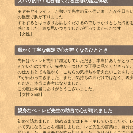
ズバリ的中！心が軽くなる圧巻の鑑定体験
モヤモヤイライラした勢いで先生の元へ伺いましたが今日も
の鑑定で胸が下りました
するするとはっきりお話しくださるのでしっかりとした占術
感じました、急な思いつきでしたが行ってよかったです
【女性】
温かく丁寧な鑑定で心が軽くなるひととき
先日はベ・レピ先生に鑑定していただき、本当にありがとう
んでいたのですが、先生が一つひとつ丁寧に見てくださって
の仕方もとても温かく、こちらの気持ちや伝えたいことをし
のが伝わってきました。また、気持ちの面だけではなく、現
ただき、本当に参考になりました。
この度は本当にありがとうございました。
【女性 25歳】
親身なベ・レピ先生の助言で心が晴れました
初めて訪れました。始めるまではドキドキしていましたが、
いて気になることを相談しました。レピ先生の言葉は、自分
頂いました。モヤモヤが吹っ切れました。ありがとうござい