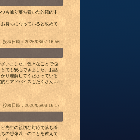
いつも通り落ち着いた的確的中
をお持ちになっていると改めて
投稿日時：2026/06/07 16:56
ございました。色々なことで悩
、とても安心できました。お話
っかり理解してくださっている
実的なアドバイスもたくさんい
投稿日時：2026/05/08 16:17
レピ先生の親切な対応で落ち着
たちの想像以上のことを教えて
ました。