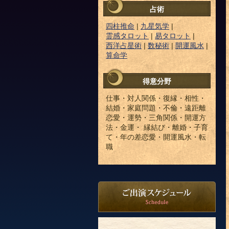
占術
四柱推命
|
九星気学
|
霊感タロット
|
易タロット
|
西洋占星術
|
数秘術
|
開運風水
|
算命学
得意分野
仕事・対人関係・復縁・相性・
結婚・家庭問題・不倫・遠距離
恋愛・運勢・三角関係・開運方
法・金運・ 縁結び・離婚・子育
て・年の差恋愛・開運風水・転
職