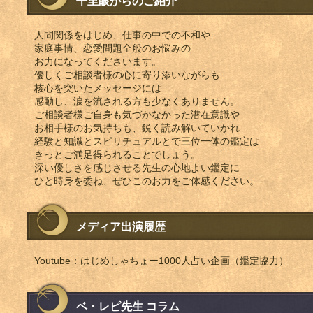
千里眼からのご紹介
人間関係をはじめ、仕事の中での不和や
家庭事情、恋愛問題全般のお悩みの
お力になってくださいます。
優しくご相談者様の心に寄り添いながらも
核心を突いたメッセージには
感動し、涙を流される方も少なくありません。
ご相談者様ご自身も気づかなかった潜在意識や
お相手様のお気持ちも、鋭く読み解いていかれ
経験と知識とスピリチュアルとで三位一体の鑑定は
きっとご満足得られることでしょう。
深い優しさを感じさせる先生の心地よい鑑定に
ひと時身を委ね、ぜひこのお力をご体感ください。
メディア出演履歴
Youtube：はじめしゃちょー1000人占い企画（鑑定協力）
ベ・レピ先生 コラム