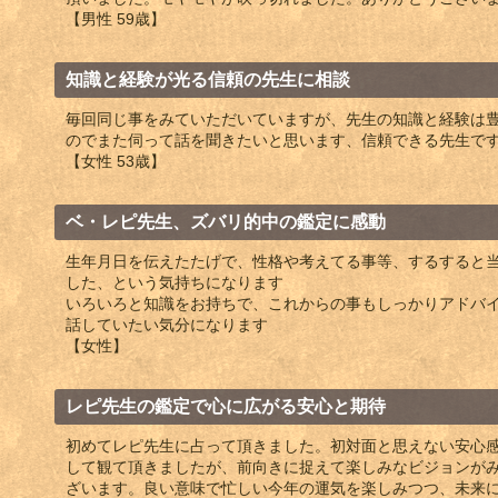
【男性 59歳】
知識と経験が光る信頼の先生に相談
毎回同じ事をみていただいていますが、先生の知識と経験は
のでまた伺って話を聞きたいと思います、信頼できる先生で
【女性 53歳】
ベ・レピ先生、ズバリ的中の鑑定に感動
生年月日を伝えたたげで、性格や考えてる事等、するすると
した、という気持ちになります
いろいろと知識をお持ちで、これからの事もしっかりアドバ
話していたい気分になります
【女性】
レピ先生の鑑定で心に広がる安心と期待
初めてレピ先生に占って頂きました。初対面と思えない安心
して観て頂きましたが、前向きに捉えて楽しみなビジョンが
ざいます。良い意味で忙しい今年の運気を楽しみつつ、未来