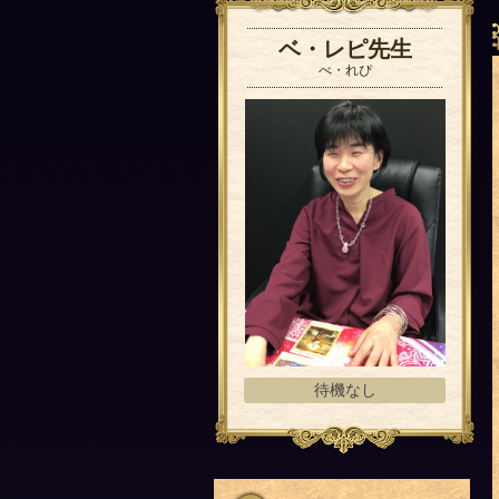
ベ・レピ先生
べ・れぴ
待機なし