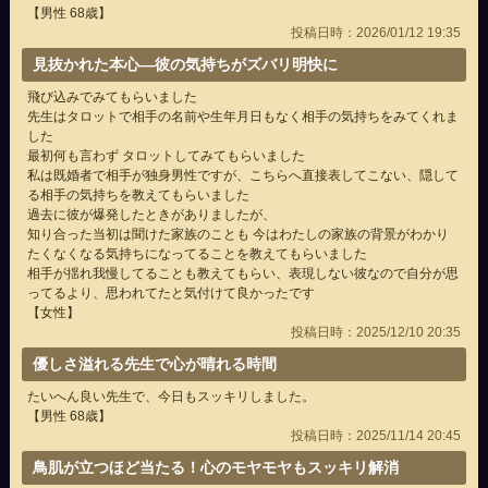
【男性 68歳】
投稿日時：2026/01/12 19:35
見抜かれた本心―彼の気持ちがズバリ明快に
飛び込みでみてもらいました
先生はタロットで相手の名前や生年月日もなく相手の気持ちをみてくれま
した
最初何も言わず タロットしてみてもらいました
私は既婚者で相手が独身男性ですが、こちらへ直接表してこない、隠して
る相手の気持ちを教えてもらいました
過去に彼が爆発したときがありましたが、
知り合った当初は聞けた家族のことも 今はわたしの家族の背景がわかり
たくなくなる気持ちになってることを教えてもらいました
相手が揺れ我慢してることも教えてもらい、表現しない彼なので自分が思
ってるより、思われてたと気付けて良かったです
【女性】
投稿日時：2025/12/10 20:35
優しさ溢れる先生で心が晴れる時間
たいへん良い先生で、今日もスッキリしました。
【男性 68歳】
投稿日時：2025/11/14 20:45
鳥肌が立つほど当たる！心のモヤモヤもスッキリ解消