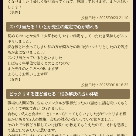
くなりました！優しく寄り添ってくれて、感謝しております。またお願い
します！
【男性】
投稿日時：2025/09/23 21:10
ズバリ当たる！いとか先生の鑑定で心が晴れる
初めてのいとか先生！大変わかりやすい鑑定をしていただき気持ちがスッ
キリしました。
謎な彼と出会ってしまい私の方が悩みその理由がハッキリとしたので気持
ちが楽になりました🙂‍↕️
ズバリ当たっていると思いました！
しばらく年単位で続くとのことなので
また先生のところへ伺います笑
よろしくお願いします🙇‍♀️
【女性】
投稿日時：2025/09/18 18:32
ビックリするほど当たる！悩み解決の占い体験
職場の人間関係に悩んでメンタルが限界だったので誰かに話を聞いてもら
いたくて初めて占いに行きました。
合わない2人と会社のことについて占ってもらいましたがビックリする程
細かい所まで2人の性格、会社の対応が当たっていて驚きました。
その上で今後どう接していけば良いか教えてもらえたので、それを意識し
て過ごしてみたいと思います。
心が折れてしまいどんどん自分のことも嫌いになっていましたが、最後に