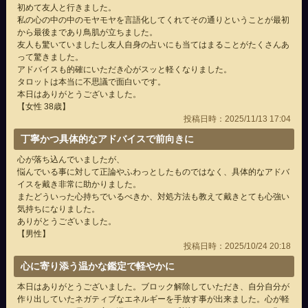
初めて友人と行きました。
私の心の中の中のモヤモヤを言語化してくれてその通りということが最初
から最後まであり鳥肌が立ちました。
友人も驚いていましたし友人自身の占いにも当てはまることがたくさんあ
って驚きました。
アドバイスも的確にいただき心がスッと軽くなりました。
タロットは本当に不思議で面白いです。
本日はありがとうございました。
【女性 38歳】
投稿日時：2025/11/13 17:04
丁寧かつ具体的なアドバイスで前向きに
心が落ち込んでいましたが、
悩んでいる事に対して正論やふわっとしたものではなく、具体的なアドバ
イスを戴き非常に助かりました。
またどういった心持ちでいるべきか、対処方法も教えて戴きとても心強い
気持ちになりました。
ありがとうございました。
【男性】
投稿日時：2025/10/24 20:18
心に寄り添う温かな鑑定で軽やかに
本日はありがとうございました。ブロック解除していただき、自分自分が
作り出していたネガティブなエネルギーを手放す事が出来ました。心が軽