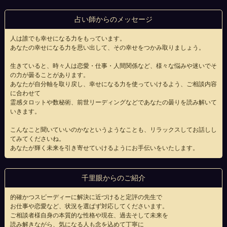
占い師からのメッセージ
人は誰でも幸せになる力をもっています。
あなたの幸せになる力を思い出して、その幸せをつかみ取りましょう。
生きていると、時々人は恋愛・仕事・人間関係など、様々な悩みや迷いでそ
の力が曇ることがあります。
あなたが自分軸を取り戻し、幸せになる力を使っていけるよう、ご相談内容
に合わせて
霊感タロットや数秘術、前世リーディングなどであなたの曇りを読み解いて
いきます。
こんなこと聞いていいのかなというようなことも、リラックスしてお話しし
てみてくださいね。
あなたが輝く未来を引き寄せていけるようにお手伝いをいたします。
千里眼からのご紹介
的確かつスピーディーに解決に近づけると定評の先生で
お仕事や恋愛など、状況を選ばず対応してくださいます。
ご相談者様自身の本質的な性格や現在、過去そして未来を
読み解きながら、気になる人も念を込めて丁寧に