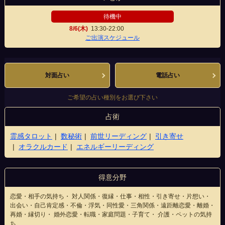
待機中
8/6(木)
13:30-22:00
難波中央店
ご出演スケジュール
対面占い
電話占い
ご希望の占い種別をお選び下さい
占術
霊感タロット
数秘術
前世リーディング
引き寄せ
オラクルカード
エネルギーリーディング
得意分野
恋愛・相手の気持ち・ 対人関係・復縁・仕事・相性・引き寄せ・片想い・
出会い・自己肯定感・不倫・浮気・同性愛・三角関係・遠距離恋愛・離婚・
再婚・縁切り・ 婚外恋愛・転職・家庭問題・子育て・ 介護・ペットの気持
ち