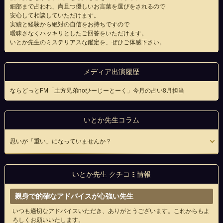
細部まで占われ、尚且つ優しいお言葉を選びをされるので
安心して相談していただけます。
実績と経験から絶対の自信をお持ちですので
曖昧さなくハッキリとしたご回答をいただけます。
いとか先生のミステリアスな鑑定を、ぜひご体感下さい。
メディア出演履歴
ならどっとFM「土方兄弟noひーじーとーく」今月の占い8月担当
いとか先生コラム
思いが「重い」になっていませんか？
いとか先生 クチコミ情報
親身で的確なアドバイスが心強い先生
いつも適切なアドバイスいただき、ありがとうございます。これからもよ
ろしくお願いいたします。