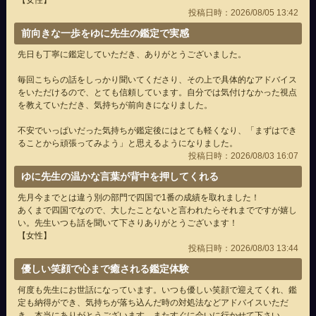
【女性】
投稿日時：2026/08/05 13:42
前向きな一歩をゆに先生の鑑定で実感
先日も丁寧に鑑定していただき、ありがとうございました。
毎回こちらの話をしっかり聞いてくださり、その上で具体的なアドバイス
をいただけるので、とても信頼しています。自分では気付けなかった視点
を教えていただき、気持ちが前向きになりました。
不安でいっぱいだった気持ちが鑑定後にはとても軽くなり、「まずはでき
ることから頑張ってみよう」と思えるようになりました。
投稿日時：2026/08/03 16:07
ゆに先生の温かな言葉が背中を押してくれる
先月今までとは違う別の部門で四国で1番の成績を取れました！
あくまで四国でなので、大したことないと言われたらそれまでですが嬉し
い。先生いつも話を聞いて下さりありがとうございます！
【女性】
投稿日時：2026/08/03 13:44
優しい笑顔で心まで癒される鑑定体験
何度も先生にお世話になっています。いつも優しい笑顔で迎えてくれ、鑑
定も納得ができ、気持ちが落ち込んだ時の対処法などアドバイスいただ
き、本当にありがとうございます。またすぐに会いに行かせて下さい。