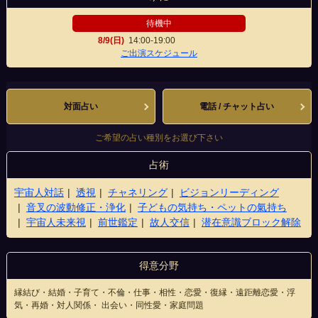
待機中
8/9(日)
14:00-19:00
徳島駅前店
ご出演スケジュール
対面占い
電話 / チャット占い
ご希望の占い種別をお選び下さい
占術
宇宙人対話
透視
チャネリング
ビジョンリーディング
音叉の波動修正・浄化
子どもの気持ち・ペットの氣持ち
宇宙人未来視
前世鑑定
故人交信
潜在意識ブロック解除
得意分野
縁結び・結婚・子育て・不倫・仕事・相性・恋愛・復縁・遠距離恋愛・浮
気・再婚・対人関係・ 出会い・同性愛・家庭問題