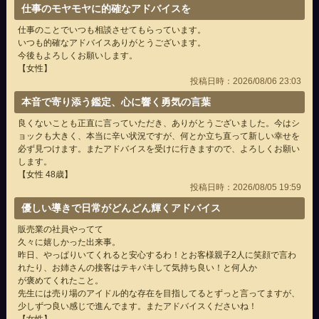
仕事のモヤモヤに的確なアドバイスを
仕事のことでいつも相談させてもらっています。
いつも的確なアドバイスありがとうございます。
今後もよろしくお願いします。
【女性】
投稿日時：2026/08/06 23:03
本音で寄り添う鑑定、心に響く勇気の言葉
良くないことも正直に言っていただき、ありがとうございました。今はシ
ョックも大きく、本当に辛い状況ですが、何とか立ち直って新しい幸せを
必ず見つけます。またアドバイスを受けに行きますので、よろしくお願い
します。
【女性 48歳】
投稿日時：2026/08/05 19:59
優しい導きで日常がどんどん輝くアドバイス
販売業の社員やってて
久々に嬉しかった出来事。
昨日、やっぱりいてくれると安心するわ！とお客様親子2人に笑顔で言わ
れたり、お姉さんの接客はテキパキして気持ち良い！と何人か
が褒めてくれたこと。
先生には売り場のアイドル的な存在を目指してるとずっと言ってますが、
少しずつ良い感じで進んでます。またアドバイスくださいね！