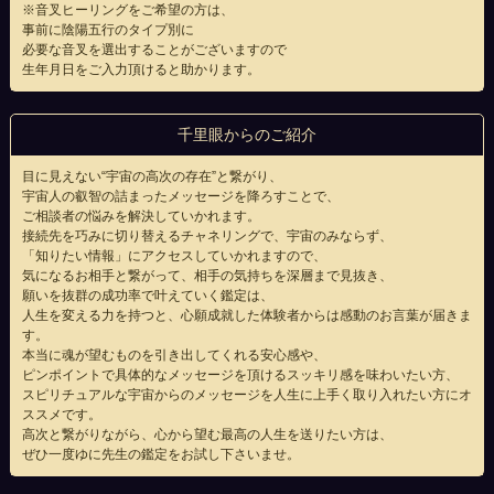
※音叉ヒーリングをご希望の方は、
事前に陰陽五行のタイプ別に
必要な音叉を選出することがございますので
生年月日をご入力頂けると助かります。
千里眼からのご紹介
目に見えない“宇宙の高次の存在”と繋がり、
宇宙人の叡智の詰まったメッセージを降ろすことで、
ご相談者の悩みを解決していかれます。
接続先を巧みに切り替えるチャネリングで、宇宙のみならず、
「知りたい情報」にアクセスしていかれますので、
気になるお相手と繋がって、相手の気持ちを深層まで見抜き、
願いを抜群の成功率で叶えていく鑑定は、
人生を変える力を持つと、心願成就した体験者からは感動のお言葉が届きま
す。
本当に魂が望むものを引き出してくれる安心感や、
ピンポイントで具体的なメッセージを頂けるスッキリ感を味わいたい方、
スピリチュアルな宇宙からのメッセージを人生に上手く取り入れたい方にオ
ススメです。
高次と繋がりながら、心から望む最高の人生を送りたい方は、
ぜひ一度ゆに先生の鑑定をお試し下さいませ。