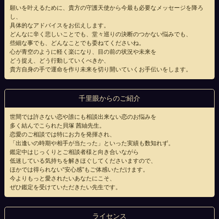
願いを叶えるために、貴方の守護天使から今最も必要なメッセージを降ろ
し、
具体的なアドバイスをお伝えします。
どんなに辛く悲しいことでも、堂々巡りの決断のつかない悩みでも、
些細な事でも、どんなことでも委ねてくださいね。
心が青空のように軽く楽になり、目の前の状況や未来を
どう捉え、どう行動していくべきか、
貴方自身の手で運命を作り未来を切り開いていくお手伝いをします。
千里眼からのご紹介
世間では許さない恋や誰にも相談出来ない恋のお悩みを
多く結んでこられた貝塚 茜紬先生。
恋愛のご相談では特にお力を発揮され、
「出逢いの時期や相手が当たった」といった実績も数知れず。
鑑定中はじっくりとご相談者様と向き合いながら
低迷している気持ちを解きほぐしてくださいますので、
ほかでは得られない“安心感”もご体感いただけます。
今よりもっと愛されたいあなたにこそ、
ぜひ鑑定を受けていただきたい先生です。
ライセンス