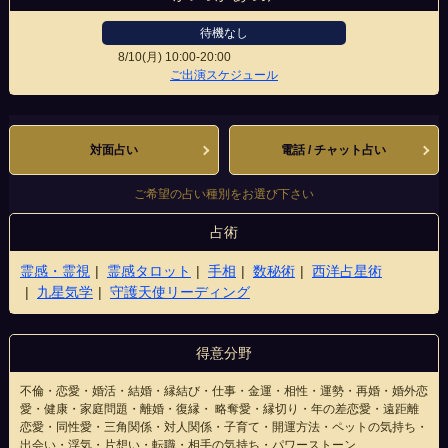
待機なし
8/10(月)
10:00-20:00
山形駅前大通り店
ご出演スケジュール
対面占い
電話 / チャット占い
ご希望の占い種別をお選び下さい
占術
霊感・霊視
霊感タロット
手相
数秘術
西洋占星術
九星気学
守護天使リーディング
得意分野
不倫・恋愛・婚活・結婚・縁結び・仕事・金運・相性・運勢・再婚・婚外恋
愛・健康・家庭問題・離婚・復縁・ 略奪愛・縁切り・年の差恋愛・遠距離
恋愛・同性愛・三角関係・対人関係・子育て・開運方法・ペットの気持ち・
出会い・浮気・片想い・転職・相手の気持ち・パワーストーン