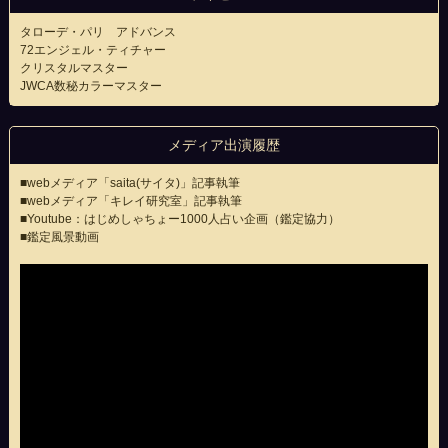
タローデ・パリ アドバンス
72エンジェル・ティチャー
クリスタルマスター
JWCA数秘カラーマスター
メディア出演履歴
■webメディア「saita(サイタ)」記事執筆
■webメディア「キレイ研究室」記事執筆
■Youtube：はじめしゃちょー1000人占い企画（鑑定協力）
■鑑定風景動画