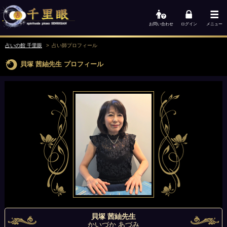
お問い合わせ
ログイン
メニュー
占いの館 千里眼
占い師
プロフィール
貝塚 茜紬先生
プロフィール
貝塚 茜紬先生
かいづか あづみ