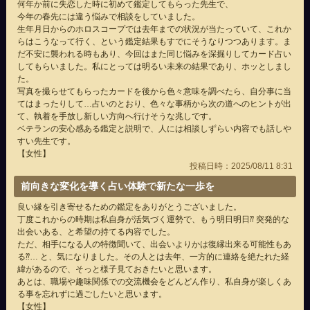
何年か前に失恋した時に初めて鑑定してもらった先生で、
今年の春先には違う悩みで相談をしていました。
生年月日からのホロスコープでは去年までの状況が当たっていて、これか
らはこうなって行く、という鑑定結果もすでにそうなりつつあります。ま
だ不安に襲われる時もあり、今回はまた同じ悩みを深掘りしてカード占い
してもらいました。私にとっては明るい未来の結果であり、ホッとしまし
た。
写真を撮らせてもらったカードを後から色々意味を調べたら、自分事に当
てはまったりして…占いのとおり、色々な事柄から次の道へのヒントが出
て、執着を手放し新しい方向へ行けそうな兆しです。
ベテランの安心感ある鑑定と説明で、人には相談しずらい内容でも話しや
すい先生です。
【女性】
投稿日時：2025/08/11 8:31
前向きな変化を導く占い体験で新たな一歩を
良い縁を引き寄せるための鑑定をありがとうございました。
丁度これからの時期は私自身が活気づく運勢で、もう明日明日⁇ 突発的な
出会いある、と希望の持てる内容でした。
ただ、相手になる人の特徴聞いて、出会いよりかは復縁出来る可能性もあ
る⁇… と、気になりました。その人とは去年、一方的に連絡を絶たれた経
緯があるので、そっと様子見ておきたいと思います。
あとは、職場や趣味関係での交流機会をどんどん作り、私自身が楽しくあ
る事を忘れずに過ごしたいと思います。
【女性】