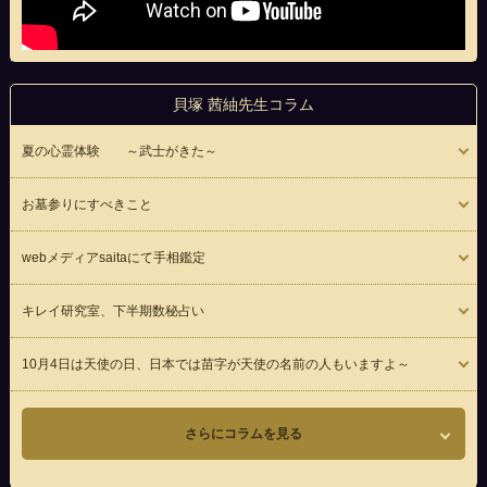
貝塚 茜紬先生コラム
夏の心霊体験 ～武士がきた～
お墓参りにすべきこと
webメディアsaitaにて手相鑑定
キレイ研究室、下半期数秘占い
10月4日は天使の日、日本では苗字が天使の名前の人もいますよ～
さらにコラムを見る