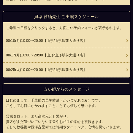
貝塚 茜紬先生 ご出演スケジュール
ご希望の日程をクリックすると、対面占い予約フォームが表示されます。
08/10(
月
)10:00〜20:00
【山形/山形駅前大通り店】
08/17(
月
)10:00〜20:00
【山形/山形駅前大通り店】
08/25(
火
)10:00〜20:00
【山形/山形駅前大通り店】
占い師からのメッセージ
はじめまして、千里眼の貝塚茜紬（かいづかあづみ）です。
こうしてお目にかかれますこと、とても嬉しく思います。
霊感タロット、また高次元とも繋がり、
貴方がまだ気づいていない本音やお相手の本心を視抜きます。
そして数秘術や西洋占星術では時期やタイミング、心情を視ていきます。