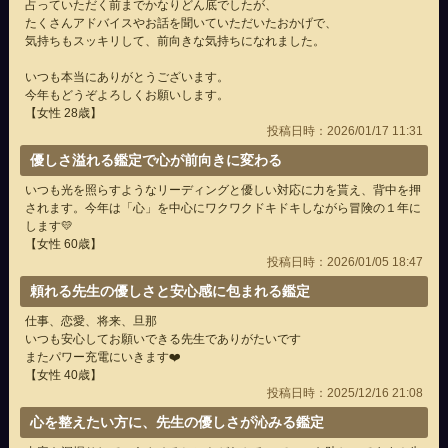
占っていただく前までかなりどん底でしたが、
たくさんアドバイスやお話を聞いていただいたおかげで、
気持ちもスッキリして、前向きな気持ちになれました。
いつも本当にありがとうございます。
今年もどうぞよろしくお願いします。
【女性 28歳】
投稿日時：2026/01/17 11:31
優しさ溢れる鑑定で心が前向きに変わる
いつも光を照らすようなリーディングと優しい対応に力を貰え、背中を押
されます。今年は「心」を中心にワクワクドキドキしながら冒険の１年に
します💛
【女性 60歳】
投稿日時：2026/01/05 18:47
頼れる先生の優しさと安心感に包まれる鑑定
仕事、恋愛、将来、旦那
いつも安心してお願いできる先生でありがたいです
またパワー充電にいきます❤️
【女性 40歳】
投稿日時：2025/12/16 21:08
心を整えたい方に、先生の優しさが沁みる鑑定