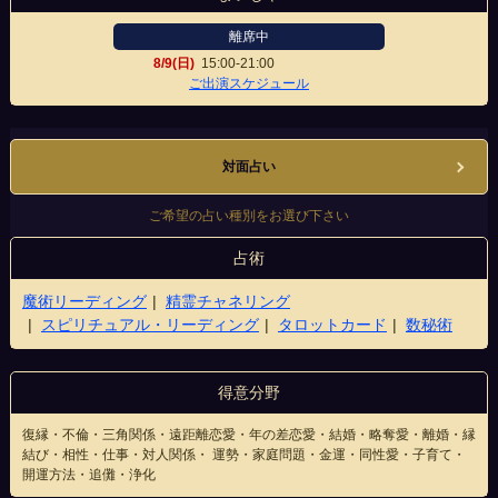
離席中
8/9(日)
15:00-21:00
新宿東口店
ご出演スケジュール
対面占い
ご希望の占い種別をお選び下さい
占術
魔術リーディング
精霊チャネリング
スピリチュアル・リーディング
タロットカード
数秘術
得意分野
復縁・不倫・三角関係・遠距離恋愛・年の差恋愛・結婚・略奪愛・離婚・縁
結び・相性・仕事・対人関係・ 運勢・家庭問題・金運・同性愛・子育て・
開運方法・追儺・浄化