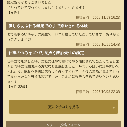
鑑定ありがとうございました。
当たっていてびっくりしました！また、行きます！
【女性】
投稿日時：2025/11/18 16:23
優しさあふれる鑑定で心まで癒やされる体験
とても明るいキャラの先生で、いつも癒していただいています！ありがと
うございます😊
投稿日時：2025/10/11 14:48
仕事の悩みをズバリ見抜く舞紗先生の鑑定
仕事面で相談した時、実際に仕事で感じて事を指摘されて当たってると驚
きと同時に信頼出来る方だなと直感しました！時間いっぱいに話を聞いて
くれたり、悩みを解決出来るよう占ってくれて、今後の道筋が見えて行っ
て良かったなと思える鑑定でした！こまめに報告も含めて通いたいと思い
ます！
【女性 32歳】
投稿日時：2025/10/08 22:38
更にクチコミを見る
クチコミ投稿フォーム