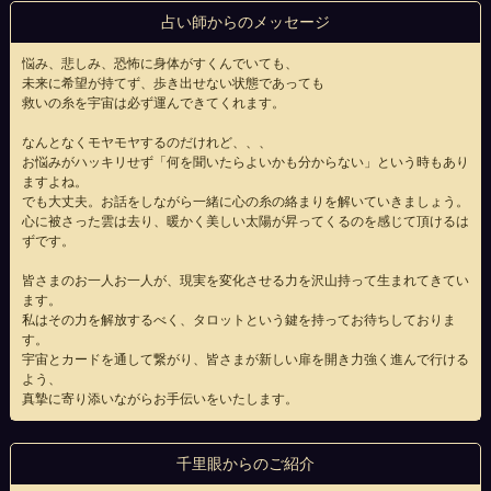
占い師からのメッセージ
悩み、悲しみ、恐怖に身体がすくんでいても、
未来に希望が持てず、歩き出せない状態であっても
救いの糸を宇宙は必ず運んできてくれます。
なんとなくモヤモヤするのだけれど、、、
お悩みがハッキリせず「何を聞いたらよいかも分からない」という時もあり
ますよね。
でも大丈夫。お話をしながら一緒に心の糸の絡まりを解いていきましょう。
心に被さった雲は去り、暖かく美しい太陽が昇ってくるのを感じて頂けるは
ずです。
皆さまのお一人お一人が、現実を変化させる力を沢山持って生まれてきてい
ます。
私はその力を解放するべく、タロットという鍵を持ってお待ちしておりま
す。
宇宙とカードを通して繋がり、皆さまが新しい扉を開き力強く進んで行ける
よう、
真摯に寄り添いながらお手伝いをいたします。
千里眼からのご紹介