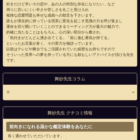
好きだけど辛いその恋や、あの人の特別な存在になりたい…など
周りに言いにくい辛さや苦しさを丸ごと受け入れ
複雑な恋愛問題も幸せな成就への助言を下さいます。
誰もが潜在的に持っている現実に変化を起こす意識の力を呼び覚まし
運命を切り開いていくことのできるリーディング力が最大の魅力で、
的確に当たることはもちろん、心の深い部分から癒され、
「気付きがどんどん湧き出てくる」「前に進む勇気が持てる」
といったお言葉が多く、その実力を物語っています。
以前はテレビや舞台でもご活躍されていた経歴をお持ちですので
そういった世界への夢を持っている方にも頼もしいアドバイスが頂ける先生
です。
舞紗先生コラム
※
舞紗先生 クチコミ情報
前向きになれる温かな鑑定体験をあなたに
長く通わせていただいています。