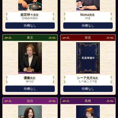
姫宮神々
Noma
先生
先生
ひめみやみわ
のま
待機なし
待機なし
東京
奈良
優癒
シーア光月
先生
先生
ゆうひ
しーあこうづき
待機なし
待機なし
仙台
島根