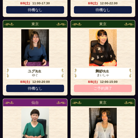
8/8(土)
11:00-17:30
8/8(土)
12:00-22:00
待機なし
待機なし
東京
東京
ユグ
舞紗
先生
先生
ゆぐ
まいしゃ
8/8(土)
12:00-20:00
8/8(土)
12:00-15:00
待機なし
ご予約満了
仙台
東京