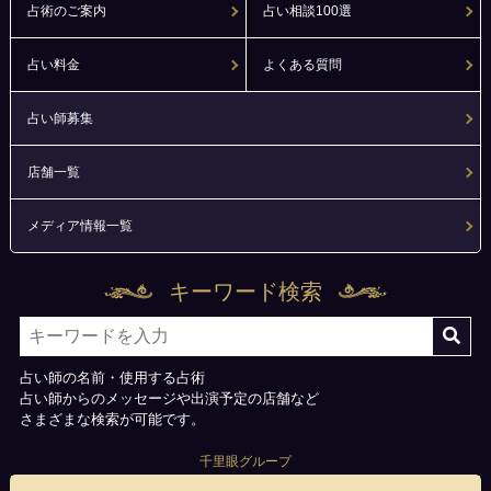
占術のご案内
占い相談100選
占い料金
よくある質問
占い師募集
店舗一覧
メディア情報一覧
キーワード検索
占い師の名前・使用する占術
占い師からのメッセージや出演予定の店舗など
さまざまな検索が可能です。
千里眼グループ