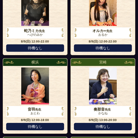
蛇乃ミカ
オルカ∞
先生
先生
へびのみか
おるか
8/9(日)
12:00-22:00
8/9(日)
12:00-22:00
待機なし
待機なし
横浜
宮崎
音羽
奏那音
先生
先生
おとわ
かなね
8/9(日)
12:00-18:00
8/9(日)
13:00-20:00
待機なし
待機なし