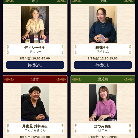
東京
茨城
ディシー
狼蓮
先生
先生
でぃしー
ろうれん
8/14(金)
10:00-15:00
8/14(金)
12:30-19:00
待機なし
待機なし
滋賀
鹿児島
月夜見 舛神
はつみ
先生
先生
つくよみさくら
はつみ
8/15(土)
12:30-20:00
8/15(土)
15:00-20:00