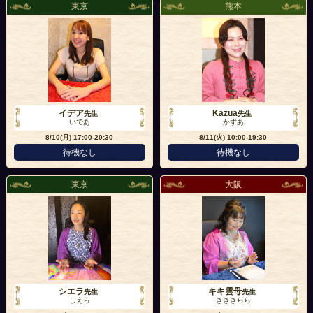
東京
熊本
イデア
Kazua
先生
先生
いであ
かずあ
8/10(月)
17:00-20:30
8/11(火)
10:00-19:30
待機なし
待機なし
東京
大阪
シエラ
キキ雲母
先生
先生
しえら
きききらら