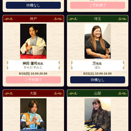
待機なし
ご予約満了
神戸
埼玉
神田 蓮司
万
先生
先生
かんだ れんじ
ばん
8/16(日)
10:00-20:00
8/22(土)
10:00-16:00
ご予約満了
待機なし
大阪
山梨