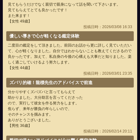
見てもらうだけでなく親切で親身になって話を聞いて下さいます。
見てもらえてとても良かったです！
また来ます！
【女性 49歳】
投稿日時：2026/03/08 16:33
優しい導きで心が軽くなる鑑定体験
二度目の鑑定をして頂きました。前回のお話から更に詳しく見ていただい
て、心が軽くなりました。自分ではわからないことも教えてくださるので
良かったです。加えて、私自身の今後の心構えも大事だと知りました。楽
しく過ごしていけるよう努力します。
【女性 44歳】
投稿日時：2026/03/01 23:35
ズバリ的確！龍標先生のアドバイスで前進
分かりやすくズバズバと言ってもらえて
助かりました。大分助言を言ってくださった
ので、実行して彼女を作る努力をします。
焦らず、来年が勝負の年らしいので、
そのチャンスを掴みます。
ありがとうございました。
【男性 36歳】
投稿日時：2026/02/14 20:11