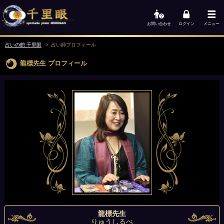
お問い合わせ
ログイン
メニュー
占いの館 千里眼
占い師
プロフィール
龍標先生
プロフィール
龍標先生
りゅうしるべ