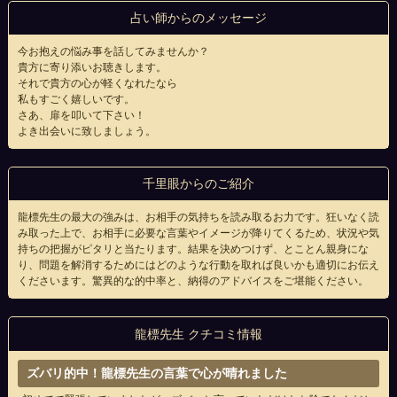
占い師からのメッセージ
今お抱えの悩み事を話してみませんか？
貴方に寄り添いお聴きします。
それで貴方の心が軽くなれたなら
私もすごく嬉しいです。
さあ、扉を叩いて下さい！
よき出会いに致しましょう。
千里眼からのご紹介
龍標先生の最大の強みは、お相手の気持ちを読み取るお力です。狂いなく読
み取った上で、お相手に必要な言葉やイメージが降りてくるため、状況や気
持ちの把握がピタリと当たります。結果を決めつけず、とことん親身にな
り、問題を解消するためにはどのような行動を取れば良いかも適切にお伝え
くださいます。驚異的な的中率と、納得のアドバイスをご堪能ください。
龍標先生 クチコミ情報
ズバリ的中！龍標先生の言葉で心が晴れました