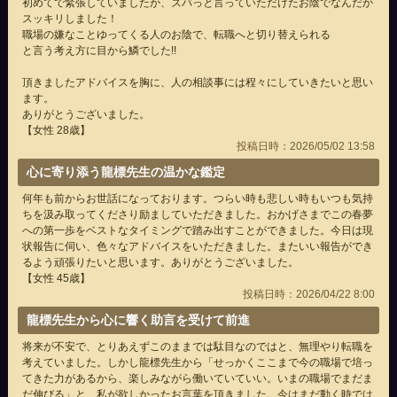
初めてで緊張していましたが、ズバっと言っていただけたお陰でなんだか
スッキリしました！
職場の嫌なことゆってくる人のお陰で、転職へと切り替えられる
と言う考え方に目から鱗でした!!
頂きましたアドバイスを胸に、人の相談事には程々にしていきたいと思い
ます。
ありがとうございました。
【女性 28歳】
投稿日時：2026/05/02 13:58
心に寄り添う龍標先生の温かな鑑定
何年も前からお世話になっております。つらい時も悲しい時もいつも気持
ちを汲み取ってくださり励ましていただきました。おかげさまでこの春夢
への第一歩をベストなタイミングで踏み出すことができました。今日は現
状報告に伺い、色々なアドバイスをいただきました。またいい報告ができ
るよう頑張りたいと思います。ありがとうございました。
【女性 45歳】
投稿日時：2026/04/22 8:00
龍標先生から心に響く助言を受けて前進
将来が不安で、とりあえずこのままでは駄目なのではと、無理やり転職を
考えていました。しかし龍標先生から「せっかくここまで今の職場で培っ
てきた力があるから、楽しみながら働いていていい。いまの職場でまだま
だ伸びる」と、私が欲しかったお言葉を頂きました。今はまだ動く時では