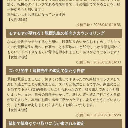
無く、転機のタイミングである再来年まで、今の場所でできることを、精
一杯やろうと思います！
本当にいつもお世話になっています泣
【女性 25歳】
投稿日時：2026/04/19 19:56
モヤモヤが晴れる！龍標先生の前向きカウンセリング
なんか最近モヤモヤするなと思い、以前知り合いからおすすめしてもらっ
ていた龍標先生の元へ。仕事のことや家族のこと60分しっかり話を聞いて
もらいアドバイスをもらい背中を押されました！ありがとうございます！
【女性 39歳】
投稿日時：2026/03/16 16:33
ズバリ的中！龍標先生の鑑定で新たな自信
最初は緊張しましたが、気さくに接して下さったので終始リラックスして
楽しく過ごすことが出来ました。ズバリと私のこともですが、家族のこと
も当てて下さり(笑)再発見したこともあったので、取り組んでみようと思
いました。また、自分の特徴を生かして、新しい道へ進んで行こうと自信
が持てました。本当にお逢い出来て良かったです。ありがとうございまし
た。また機会がありましたらよろしくお願いいたします。
【女性 43歳】
投稿日時：2026/03/16 15:28
親切で親身なやり取りに心が癒される鑑定