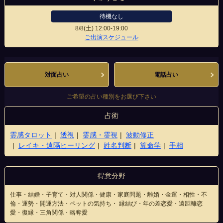
待機なし
8/8(土)
12:00-19:00
下通店
ご出演スケジュール
対面占い
電話占い
ご希望の占い種別をお選び下さい
占術
霊感タロット
透視
霊感・霊視
波動修正
レイキ・遠隔ヒーリング
姓名判断
算命学
手相
得意分野
仕事・結婚・子育て・対人関係・健康・家庭問題・離婚・金運・相性・不
倫・運勢・開運方法・ペットの気持ち・ 縁結び・年の差恋愛・遠距離恋
愛・復縁・三角関係・略奪愛