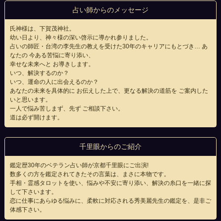
占い師からのメッセージ
氏神様は、下賀茂神社。
幼い日より、神々様の深い啓示に導かれ参りました。
占いの師匠・台湾の李先生の教えを受けた30年のキャリアにもとづき… あ
なたの 今ある苦悩に寄り添い、
幸せな未来へと お導きします。
いつ、解決するのか？
いつ、運命の人に出会えるのか？
あなたの未来を具体的に お伝えした上で、更なる解決の道筋を ご案内した
いと思います。
一人で悩み苦しまず、先ず ご相談下さい。
道は必ず開けます。
千里眼からのご紹介
鑑定歴30年のベテラン占い師が京都千里眼にご出演!
数多くの方を鑑定されてきたその言葉は、まさに本物です。
手相・霊感タロットを使い、悩みや不安に寄り添い、解決の糸口を一緒に探
して下さいます。
恋に仕事にあらゆる悩みに、柔軟に対応される秀美麗先生の鑑定を、是非ご
体感下さい。