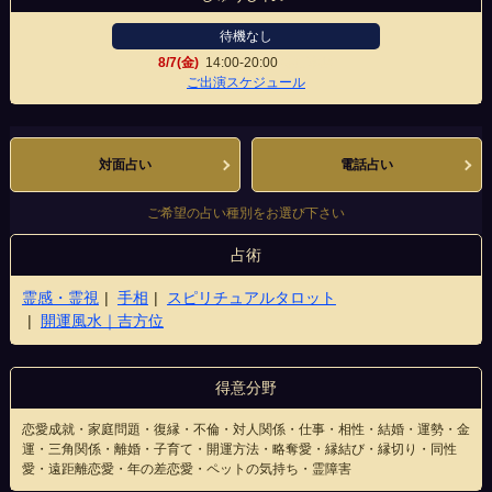
待機なし
8/7(金)
14:00-20:00
寺町本店
ご出演スケジュール
対面占い
電話占い
ご希望の占い種別をお選び下さい
占術
霊感・霊視
手相
スピリチュアルタロット
開運風水｜吉方位
得意分野
恋愛成就・家庭問題・復縁・不倫・対人関係・仕事・相性・結婚・運勢・金
運・三角関係・離婚・子育て・開運方法・略奪愛・縁結び・縁切り・同性
愛・遠距離恋愛・年の差恋愛・ペットの気持ち・霊障害