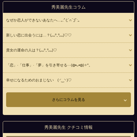
秀美麗先生コラム
なぜか恋人ができないあなたへ…｡⁠:ﾟ⁠(⁠;⁠´⁠∩⁠`⁠;⁠)ﾟ⁠:⁠｡
新しい恋に出会うには…？(⁠灬⁠º⁠‿⁠º⁠灬⁠)⁠♡⁠♡
貴女の運命の人は？(⁠灬⁠º⁠‿⁠º⁠灬⁠)⁠♡
「恋」·「仕事」·「夢」を引き寄せる···(⁠◍⁠•⁠ᴗ⁠•⁠◍⁠)⁠✧⁠*⁠。
幸せになるためのおまじない (⁠ ⁠◜⁠‿⁠◝⁠ ⁠)⁠♡
さらにコラムを見る
秀美麗先生 クチコミ情報