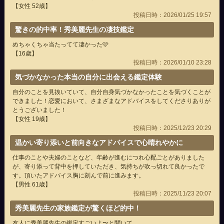
【女性 52歳】
投稿日時：2026/01/25 19:57
驚きの的中率！秀美麗先生の凄技鑑定
めちゃくちゃ当たってて凄かった🩷
【16歳】
投稿日時：2026/01/10 23:28
気づかなかった本当の自分に出会える鑑定体験
自分のことを見抜いていて、自分自身気づかなかったことを気づくことが
できました！恋愛において、さまざまなアドバイスをしてくださりありが
とうございました！
【女性 19歳】
投稿日時：2025/12/23 20:29
温かい寄り添いと前向きなアドバイスで心晴れやかに
仕事のことや夫婦のことなど、年齢が進むにつれ心配ごとがありました
が、寄り添って背中を押していただき、気持ちが吹っ切れて良かったで
す。頂いたアドバイス胸に刻んで前に進みます。
【男性 61歳】
投稿日時：2025/11/23 20:07
秀美麗先生の家族鑑定が驚くほど的中！
友人に秀美麗先生の鑑定すごいよ〜と聞いて、