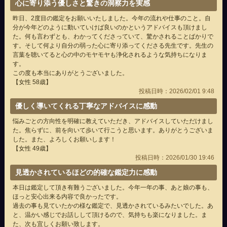
心に寄り添う優しさと驚きの洞察力を実感
昨日、2度目の鑑定をお願いいたしました。今年の流れや仕事のこと。自
分が今年どのように動いていけば良いのかというアドバイスも頂けまし
た。何も言わずとも、わかってくださっていて、驚かされることばかりで
す。そして何より自分の弱った心に寄り添ってくださる先生です。先生の
言葉を聴いてると心の中のモヤモヤも浄化されるような気持ちになりま
す。
この度も本当にありがとうございました。
【女性 58歳】
投稿日時：2026/02/01 9:48
優しく導いてくれる丁寧なアドバイスに感動
悩みごとの方向性を明確に教えていただき、アドバイスしていただけまし
た。焦らずに、前を向いて歩いて行こうと思います。ありがとうございま
した。また、よろしくお願いします！
【女性 49歳】
投稿日時：2026/01/30 19:46
見透かされているほどの的確な鑑定力に感動
本日は鑑定して頂き有難うございました。今年一年の事、あと娘の事も、
ほっと安心出来る内容で良かったです。
過去の事も見ていたかの様な鑑定で、見透かされているみたいでした。あ
と、温かい感じでお話しして頂けるので、気持ちも楽になりました。ま
た、次も宜しくお願い致します。