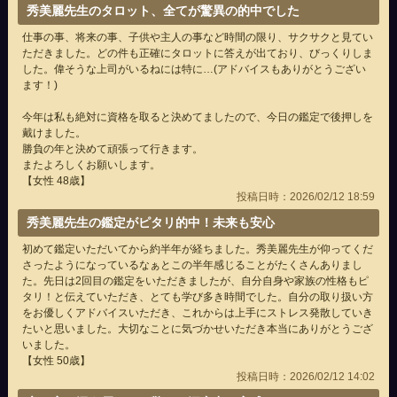
秀美麗先生のタロット、全てが驚異の的中でした
仕事の事、将来の事、子供や主人の事など時間の限り、サクサクと見てい
ただきました。どの件も正確にタロットに答えが出ており、びっくりしま
した。偉そうな上司がいるねには特に…(アドバイスもありがとうござい
ます！)
今年は私も絶対に資格を取ると決めてましたので、今日の鑑定で後押しを
戴けました。
勝負の年と決めて頑張って行きます。
またよろしくお願いします。
【女性 48歳】
投稿日時：2026/02/12 18:59
秀美麗先生の鑑定がピタリ的中！未来も安心
初めて鑑定いただいてから約半年が経ちました。秀美麗先生が仰ってくだ
さったようになっているなぁとこの半年感じることがたくさんありまし
た。先日は2回目の鑑定をいただきましたが、自分自身や家族の性格もピ
タリ！と伝えていただき、とても学び多き時間でした。自分の取り扱い方
をお優しくアドバイスいただき、これからは上手にストレス発散していき
たいと思いました。大切なことに気づかせいただき本当にありがとうござ
いました。
【女性 50歳】
投稿日時：2026/02/12 14:02