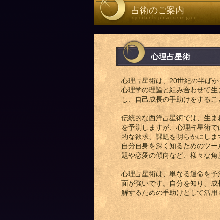
占術のご案内
心理占星術
心理占星術は、20世紀の半ば
心理学の理論と組み合わせて生
し、自己成長の手助けをするこ
伝統的な西洋占星術では、生ま
を予測しますが、心理占星術で
的な欲求、課題を明らかにしま
自分自身を深く知るためのツー
題や恋愛の傾向など、様々な角
心理占星術は、単なる運命を予
面が強いです。自分を知り、成
解するための手助けとして活用