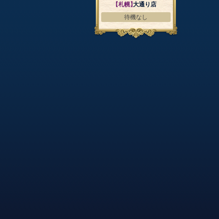
【札幌】
大通り店
待機なし