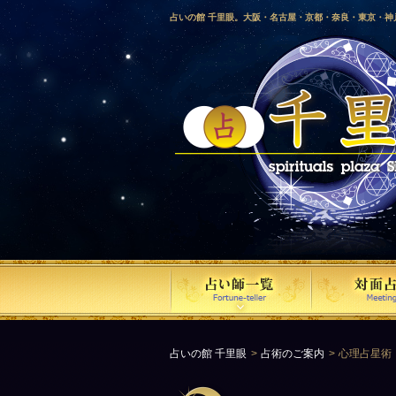
占いの館 千里眼。大阪・名古屋・京都・奈良・東京・
愛媛・鹿児島・徳島・香川・山形・岡山・横浜・千葉・
梨・長野・埼玉・茨城・栃木・金沢・佐賀・長崎・鳥取
気占い師による占い。
占いの館 千里眼
占術のご案内
心理占星術