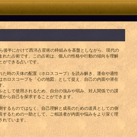
から後半にかけて西洋占星術の枠組みを基盤としながら、現代の
まれた占術です。この占術は、個人の性格や行動の傾向を理解
とができる占いです。
れた時の天体の配置（ホロスコープ）を読み解き、運命や適性
はホロスコープを「心の地図」として捉え、自己の内面や潜在
す。
ルとして使用されるため、自分の強みや弱み、対人関係での課
度から自己を探求することができます。
測するものではなく、自己理解と成長のための道具としての側
長するための一助として、ご相談者が内面や悩みをより深く理
されています。