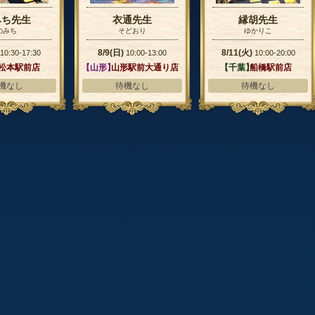
みち先生
衣通先生
縁胡先生
のみち
そどおり
ゆかりこ
8/9(日)
8/11(火)
10:30-17:30
10:00-13:00
10:00-20:00
】
松本駅前店
【山形】
山形駅前大通り店
【千葉】
船橋駅前店
機なし
待機なし
待機なし