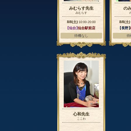
みむらす先生
の
みむらす
8/8(土)
8/8(土)
10:00-20:00
【仙台】
仙台駅前店
【長野
待機なし
待
心和先生
ここわ