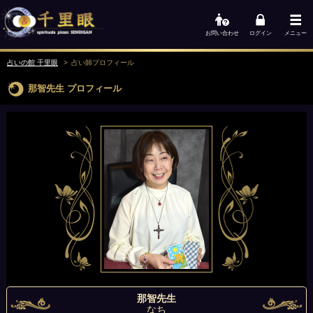
お問い合わせ
ログイン
メニュー
占いの館 千里眼
占い師
プロフィール
那智先生
プロフィール
那智先生
なち