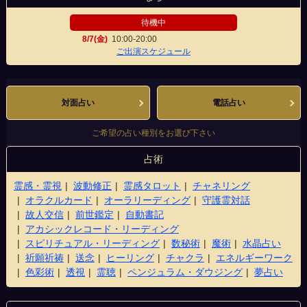
待機中
8/7(金)
10:00-20:00
センタープラザ店
ご出演スケジュール
対面占い
電話占い
ご希望の占い種別をお選び下さい
占術
霊感・霊視
波動修正
霊感タロット
チャネリング
オラクルカード
オーラリーディング
守護霊対話
故人交信
前世鑑定
自動書記
アカシックレコード・リーディング
スピリチュアル・リーディング
数秘術
魔術
水晶占い
祈願祈祷
送念
ヒーリング
チャクラ
エネルギーワーク
色彩術
透視
霊聴
ペンジュラム・ダウジング
夢占い