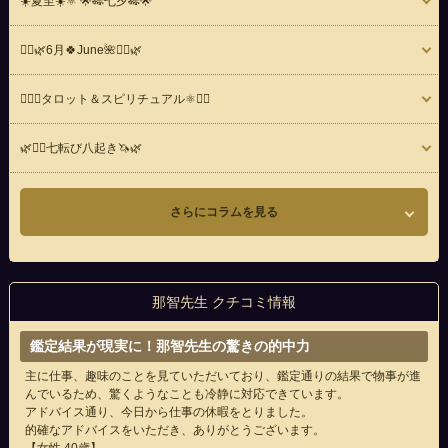
☀️夏至☀️⚛️ 🌟🎋七夕🎋🌟
🧚‍♀️🌿6月🍀June🌺🧚‍♀️🌿
🧚‍♀️⚛️タロット＆スピリチュアル⚛️🧚‍♀️
🌿🧚‍♀️七転び八起き🦄🌿
さらにコラムを見る
那智先生 クチコミ情報
鑑定結果が現実に！那智先生の驚きの的中力
主に仕事、趣味のことを見ていただいており、鑑定通りの結果で物事が進
んでいるため、驚くようなことも冷静に対応できています。
アドバイス通り、今日から仕事の休暇をとりました。
的確なアドバイスをいただき、ありがとうございます。