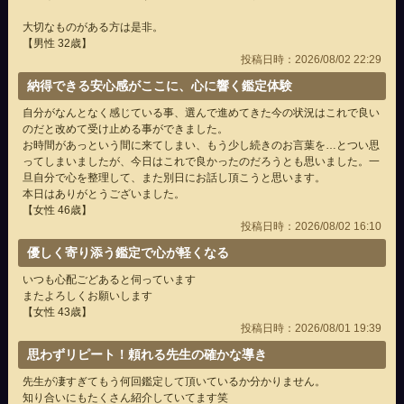
大切なものがある方は是非。
【男性 32歳】
投稿日時：2026/08/02 22:29
納得できる安心感がここに、心に響く鑑定体験
自分がなんとなく感じている事、選んで進めてきた今の状況はこれで良い
のだと改めて受け止める事ができました。
お時間があっという間に来てしまい、もう少し続きのお言葉を…とつい思
ってしまいましたが、今日はこれで良かったのだろうとも思いました。一
旦自分で心を整理して、また別日にお話し頂こうと思います。
本日はありがとうございました。
【女性 46歳】
投稿日時：2026/08/02 16:10
優しく寄り添う鑑定で心が軽くなる
いつも心配ごどあると伺っています
またよろしくお願いします
【女性 43歳】
投稿日時：2026/08/01 19:39
思わずリピート！頼れる先生の確かな導き
先生が凄すぎてもう何回鑑定して頂いているか分かりません。
知り合いにもたくさん紹介していてます笑