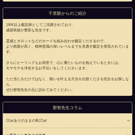
千里眼からのご紹介
18年以上鑑定師としてご活躍されており、
成就実績が豊富な先生です。
霊感とタロットなどのカードを組み合わせ鑑定くださるので、
より精度が高く、精神意識の深いレベルまでを見透す鑑定を実現されていま
す。
さらにヒーリングもお得意で、心に重たいものを抱えているときには、
モヤモヤを浄化するお手伝いをしてくださいます。
ただ当たるだけではなく、願いを叶える方法を伝授くださる先生をお探しな
ら、
ぜひ那智先生の元に訪れてみてください。
那智先生コラム
🧚‍♀️🌿ありのままの私🧚‍♀️🌿