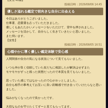
【女性 40歳】
投稿日時：2026/08/06 14:45
優しさ溢れる鑑定で前向きな自分に出会える
今日はありがとうございました。
仕事運、恋愛運を占っていただきました。
優しくもあたたかいメッセージをいただけて、背中を押されました。
メッセージを活かして、自分らしく生きていきたいと思いました。
また伺います。
【女性】
投稿日時：2026/08/05 16:51
心穏やかに導く優しい鑑定体験で安心感
人間関係や自分の気になる状況について見てもらいました。
いつも仲が良く信頼していた友だちに相談したが解決はせずまた
モヤモヤがずっと残った状態だったので本質を見てもらいました。
思っていた感じではなかったので心がホッとしました。
自分も相手の事考えてお互いに良い距離感で付き合っていけたらなと思い
ました。
悩みがなくなったので良かったです。
大切なものを守りたくてずーと見てもらってます。