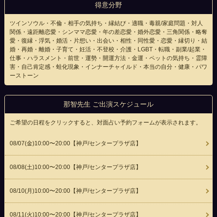
得意分野
ツインソウル・不倫・相手の気持ち・縁結び・適職・毒親/家庭問題・対人
関係・遠距離恋愛・シンママ恋愛・年の差恋愛・婚外恋愛・三角関係・略奪
愛・復縁・浮気・婚活・片想い・出会い・相性・同性愛・恋愛・縁切り・結
婚・再婚・離婚・子育て・妊活・不登校・介護・LGBT・転職・副業/起業・
仕事・ハラスメント・前世・運勢・開運方法・金運・ペットの気持ち・霊障
害・自己肯定感・蛙化現象・インナーチャイルド・本当の自分・健康・パワ
ーストーン
那智先生 ご出演スケジュール
ご希望の日程をクリックすると、対面占い予約フォームが表示されます。
08/07(
金
)10:00〜20:00
【神戸/センタープラザ店】
08/08(
土
)10:00〜20:00
【神戸/センタープラザ店】
08/10(
月
)10:00〜20:00
【神戸/センタープラザ店】
08/11(
火
)10:00〜20:00
【神戸/センタープラザ店】