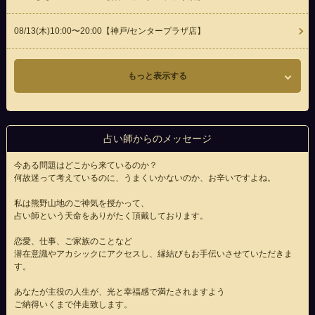
08/13(
木
)10:00〜20:00
【神戸/センタープラザ店】
もっと表示する
占い師からのメッセージ
今ある問題はどこから来ているのか？
何故迷って考えているのに、うまくいかないのか、お辛いですよね。
私は熊野山地のご神気を授かって、
占い師という天命をありがたく頂戴しております。
恋愛、仕事、ご家族のことなど
潜在意識やアカシックにアクセスし、縁結びもお手伝いさせていただきま
す。
あなたが主役の人生が、光と幸福感で満たされますよう
ご納得いくまで伴走致します。