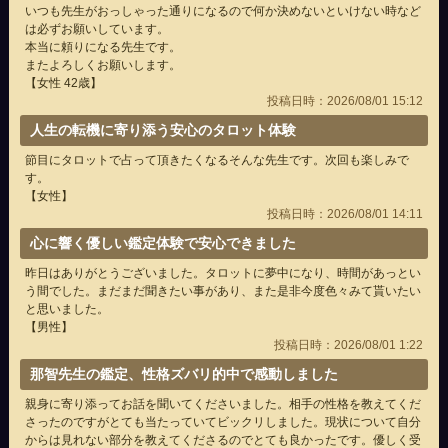
いつも先生がおっしゃった通りになるので何か決めないといけない時など
は必ずお願いしています。
本当に頼りになる先生です。
またよろしくお願いします。
【女性 42歳】
投稿日時：2026/08/01 15:12
人生の転機に寄り添う安心のタロット体験
節目にタロットで占って頂きたくなるそんな先生です。次回も楽しみで
す。
【女性】
投稿日時：2026/08/01 14:11
心に響く優しい鑑定体験で安心できました
昨日はありがとうございました。タロットに夢中になり、時間があっとい
う間でした。まだまだ聞きたい事があり、また是非今度色々みて貰いたい
と思いました。
【男性】
投稿日時：2026/08/01 1:22
那智先生の鑑定、性格ズバリ的中で感動しました
親身に寄り添ってお話を聞いてくださいました。相手の性格を教えてくだ
さったのですがとても当たっていてビックリしました。現状について自分
からは見れない部分を教えてくださるのでとても良かったです。優しく受