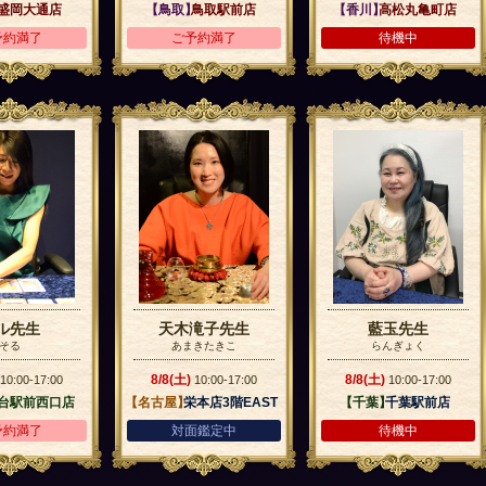
】
盛岡大通店
【鳥取】
鳥取駅前店
【香川】
高松丸亀町店
予約満了
ご予約満了
待機中
ル先生
天木滝子先生
藍玉先生
そる
あまきたきこ
らんぎょく
8/8(土)
8/8(土)
10:00-17:00
10:00-17:00
10:00-17:00
台駅前西口店
【名古屋】
栄本店3階EAST
【千葉】
千葉駅前店
予約満了
対面鑑定中
待機中