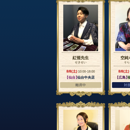
紅惺先生
空純
せきせい
そら
8/8(土)
8/8(土)
10:00-18:00
【仙台】
仙台中央店
【広島】
離席中
対