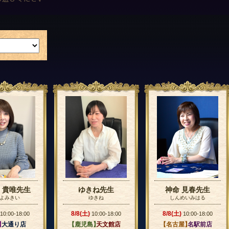
 貴唯先生
ゆきね先生
神命 見春先生
よみきい
ゆきね
しんめいみはる
8/8(土)
8/8(土)
10:00-18:00
10:00-18:00
10:00-18:00
】
大通り店
【鹿児島】
天文館店
【名古屋】
名駅前店