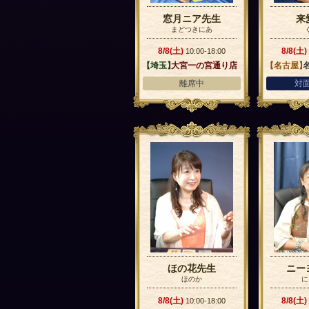
窓月ニア先生
来
まどつきにあ
8/8(土)
8/8(土)
10:00-18:00
【埼玉】
大宮一の宮通り店
【名古屋】
離席中
対
ほの花先生
ニー
ほのか
に
8/8(土)
8/8(土)
10:00-18:00