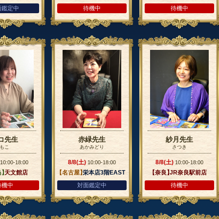
面鑑定中
待機中
待機中
コ先生
赤緑先生
紗月先生
もこ
あかみどり
さつき
8/8(土)
8/8(土)
10:00-18:00
10:00-18:00
10:00-18:00
島】
天文館店
【名古屋】
栄本店3階EAST
【奈良】
JR奈良駅前店
待機中
対面鑑定中
待機中