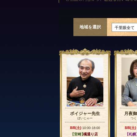
地域を選択
ボイジャー先生
月夜御
ぼいじゃー
つく
8/8(土)
8/8(土)
10:00-18:00
【宮崎】
橘通り店
【札幌