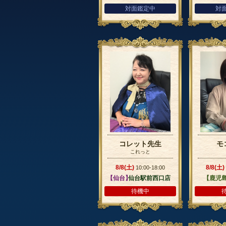
対面鑑定中
対
コレット先生
モ
これっと
8/8(土)
8/8(土)
10:00-18:00
【仙台】
仙台駅前西口店
【鹿児
待機中