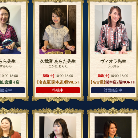
らら先生
久我音 あらた先生
ヴィオラ先生
すみらら
こがね あらた
ゔぃおら
8/8(土)
8/8(土)
10:00-18:00
10:00-18:00
10:00-18:00
福山宮通り店
【名古屋】
栄本店3階WEST
【名古屋】
栄本店2階NORTH
面鑑定中
待機中
対面鑑定中