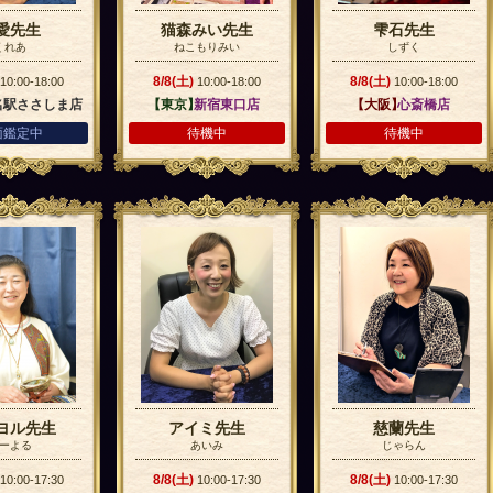
愛先生
猫森みい先生
雫石先生
くれあ
ねこもりみい
しずく
8/8(土)
8/8(土)
10:00-18:00
10:00-18:00
10:00-18:00
名駅ささしま店
【東京】
新宿東口店
【大阪】
心斎橋店
面鑑定中
待機中
待機中
ヨル先生
アイミ先生
慈蘭先生
ーよる
あいみ
じゃらん
8/8(土)
8/8(土)
10:00-17:30
10:00-17:30
10:00-17:30