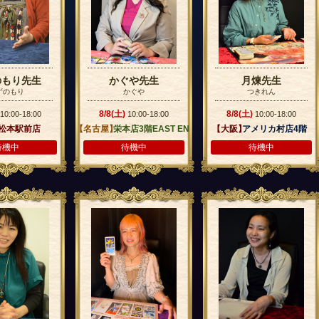
のもり先生
かぐや先生
月煉先生
ずのもり
かぐや
つきれん
8/8(土)
8/8(土)
10:00-18:00
10:00-18:00
10:00-18:00
】
松本駅前店
【名古屋】
栄本店3階EAST EN
【大阪】
アメリカ村店4階
D
待機中
待機中
待機中