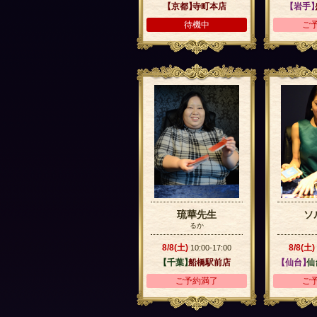
【京都】
寺町本店
【岩手
待機中
ご
琉華先生
ソ
るか
8/8(土)
8/8(土)
10:00-17:00
【千葉】
船橋駅前店
【仙台】
仙
ご予約満了
ご