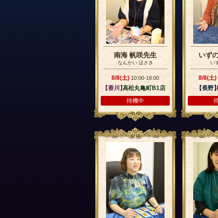
南海 帆咲先生
いず
なんかい ほさき
い
8/8(土)
8/8(土)
10:00-18:00
【香川】
高松丸亀町B1店
【長野
待機中