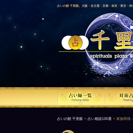
占いの館 千里眼。大阪・名古屋・京都・奈良・東京・
愛媛・鹿児島・徳島・香川・山形・岡山・横浜・千葉・
梨・長野・埼玉・茨城・栃木・金沢・佐賀・長崎・鳥取
気占い師による占い。
占いの館 千里眼
占い相談100選
家族関係