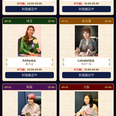
8/7(金)
10:00-20:00
8/7(金)
10:00-20:00
対面鑑定中
対面鑑定中
埼玉
名古屋
Aloha
Lekabel
先生
先生
あろは
れかべる
8/7(金)
10:00-20:00
8/7(金)
10:00-20:00
対面鑑定中
対面鑑定中
鳥取
大阪