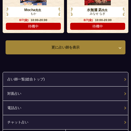
Mocha
水無瀬 凪
先生
先生
もか
みなせ なぎ
8/7(金)
10:00-20:00
8/7(金)
10:00-20:00
待機中
待機中
更に占い師を表示
占い師一覧(総合トップ)
対面占い
電話占い
チャット占い