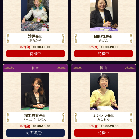
沙茅
Mikata
先生
先生
さちがや
みかた
8/7(金)
10:00-20:00
8/7(金)
10:00-20:00
待機中
待機中
仙台
岡山
稲垣舞音
ミシレラ
先生
先生
いながき まのん
みしれら
8/7(金)
10:00-20:00
8/7(金)
10:00-20:00
対面鑑定中
待機中