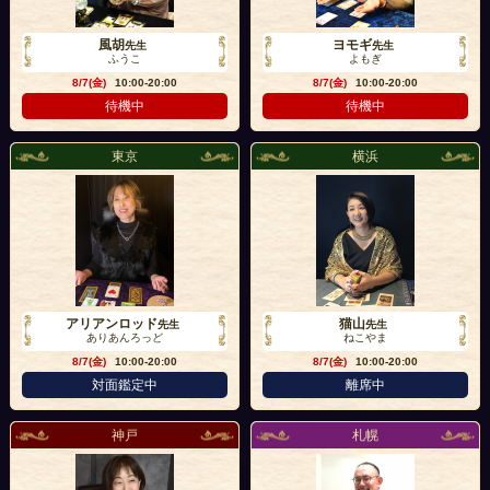
風胡
ヨモギ
先生
先生
ふうこ
よもぎ
8/7(金)
10:00-20:00
8/7(金)
10:00-20:00
待機中
待機中
東京
横浜
アリアンロッド
猫山
先生
先生
ありあんろっど
ねこやま
8/7(金)
10:00-20:00
8/7(金)
10:00-20:00
対面鑑定中
離席中
神戸
札幌