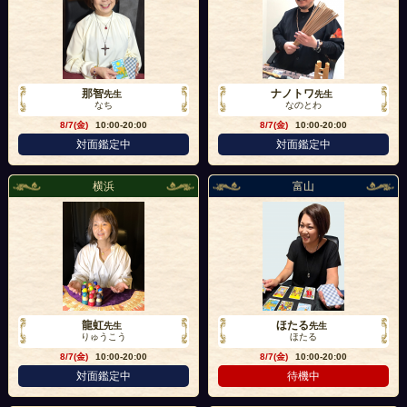
那智
ナノトワ
先生
先生
なち
なのとわ
8/7(金)
10:00-20:00
8/7(金)
10:00-20:00
対面鑑定中
対面鑑定中
横浜
富山
龍虹
ほたる
先生
先生
りゅうこう
ほたる
8/7(金)
10:00-20:00
8/7(金)
10:00-20:00
対面鑑定中
待機中