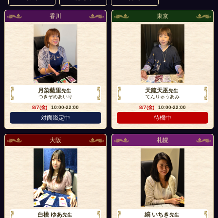
香川
東京
月染藍里
天龍天巫
先生
先生
つきぞめあいり
てんりゅうあみ
8/7(金)
10:00-22:00
8/7(金)
10:00-22:00
対面鑑定中
待機中
大阪
札幌
白桃 ゆあ
縞 いちき
先生
先生