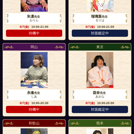
朱凛
瑠璃葉
先生
先生
おりん
るりは
8/7(金)
10:00-21:00
8/7(金)
10:00-21:00
待機中
対面鑑定中
岡山
東京
糸逢
葵奈
先生
先生
しあ
あおな
8/7(金)
10:00-20:30
8/7(金)
10:00-20:00
待機中
対面鑑定中
和歌山
熊本