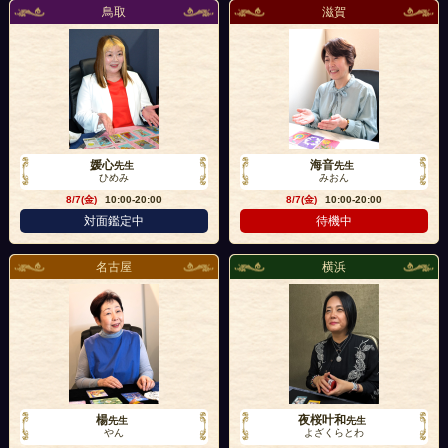
鳥取
滋賀
媛心
海音
先生
先生
ひめみ
みおん
8/7(金)
10:00-20:00
8/7(金)
10:00-20:00
対面鑑定中
待機中
名古屋
横浜
楊
夜桜叶和
先生
先生
やん
よざくらとわ