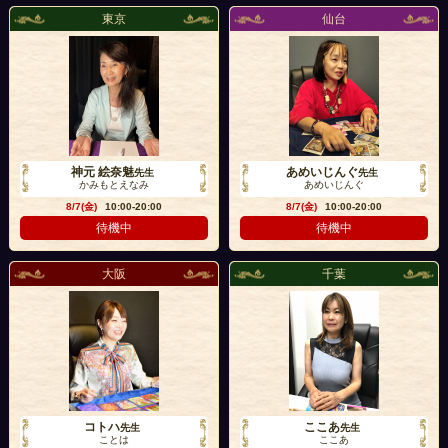
東京
仙台
神元 絵奈魅
あめいじんぐ
先生
先生
かみもとえなみ
あめいじんぐ
8/7(金)
10:00-20:00
8/7(金)
10:00-20:00
待機中
待機中
大阪
千葉
コトハ
ここあ
先生
先生
ことは
ここあ