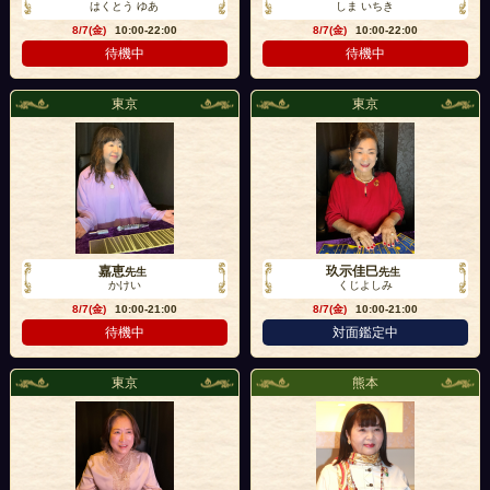
はくとう ゆあ
しま いちき
8/7(金)
10:00-22:00
8/7(金)
10:00-22:00
待機中
待機中
東京
東京
嘉恵
玖示佳巳
先生
先生
かけい
くじよしみ
8/7(金)
10:00-21:00
8/7(金)
10:00-21:00
待機中
対面鑑定中
東京
熊本