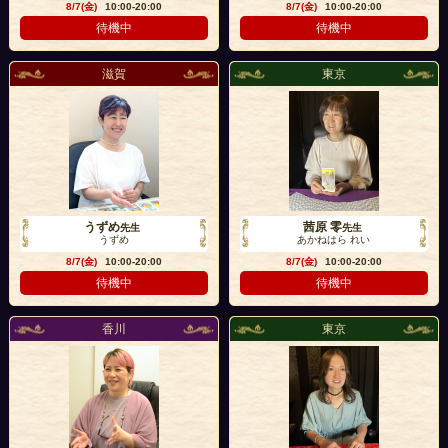
8/7(金)
10:00-20:00
8/7(金)
10:00-20:00
待機中
待機中
滋賀
東京
うずめ
茜原 零
先生
先生
うずめ
あかねはら れい
8/7(金)
10:00-20:00
8/7(金)
10:00-20:00
待機中
待機中
香川
東京