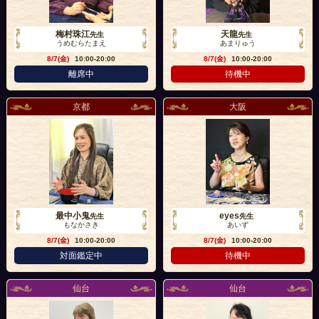
梅村珠江
天龍
先生
先生
うめむらたまえ
あまりゅう
8/7(金)
10:00-20:00
8/7(金)
10:00-20:00
離席中
待機中
京都
大阪
最中小鬼
eyes
先生
先生
もなかさき
あいず
8/7(金)
10:00-20:00
8/7(金)
10:00-20:00
対面鑑定中
待機中
仙台
仙台