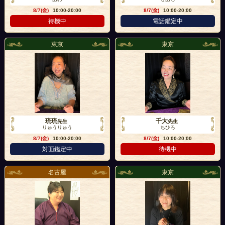
8/7(金)
10:00-20:00
8/7(金)
10:00-20:00
待機中
電話鑑定中
東京
東京
琉琉
千大
先生
先生
りゅうりゅう
ちひろ
8/7(金)
10:00-20:00
8/7(金)
10:00-20:00
対面鑑定中
待機中
名古屋
東京