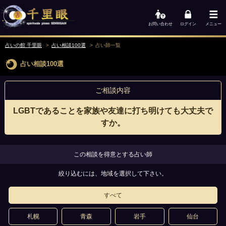
お問い合わせ
ログイン
メニュー
占いの館 千里眼
占い相談100選
占い師一覧
占い相談100選
ご相談内容
LGBTであることを家族や友達に打ち明けても大丈夫で
すか。
この相談を得意とする占い師
絞り込むには、地域を選択して下さい。
すべて
札幌
青森
岩手
仙台