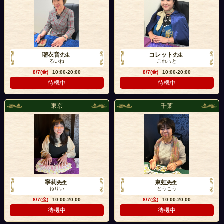
瑠衣音
コレット
先生
先生
るいね
これっと
8/7(金)
10:00-20:00
8/7(金)
10:00-20:00
待機中
待機中
東京
千葉
寧莉
東虹
先生
先生
ねりい
とうこう
8/7(金)
10:00-20:00
8/7(金)
10:00-20:00
待機中
待機中