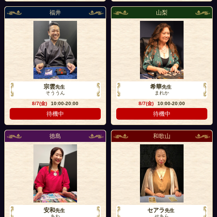
福井
山梨
宗雲
希華
先生
先生
そううん
まれか
8/7(金)
10:00-20:00
8/7(金)
10:00-20:00
待機中
待機中
徳島
和歌山
安和
セアラ
先生
先生
あわ
せあら