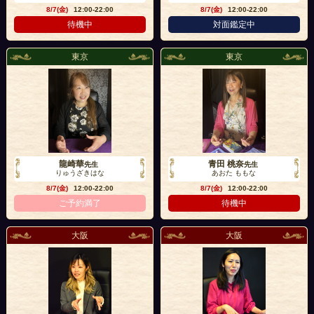
8/7(金)
12:00-22:00
8/7(金)
12:00-22:00
待機中
対面鑑定中
東京
東京
龍崎華
青田 桃奈
先生
先生
りゅうざきはな
あおた ももな
8/7(金)
12:00-22:00
8/7(金)
12:00-22:00
ご予約満了
待機中
大阪
大阪