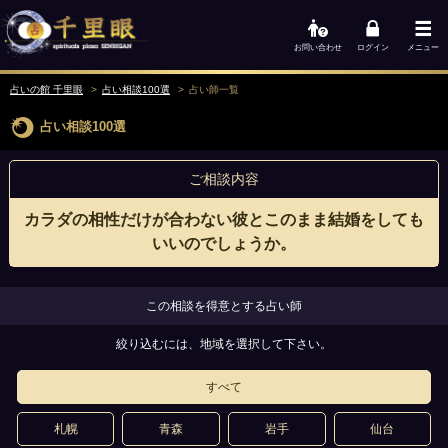
お問い合わせ
ログイン
メニュー
占いの館 千里眼
占い相談100選
占い師一覧
占い相談100選
ご相談内容
カラダの相性だけが合わない彼とこのまま結婚をしても
いいのでしょうか。
この相談を得意とする占い師
絞り込むには、地域を選択して下さい。
すべて
札幌
青森
岩手
仙台