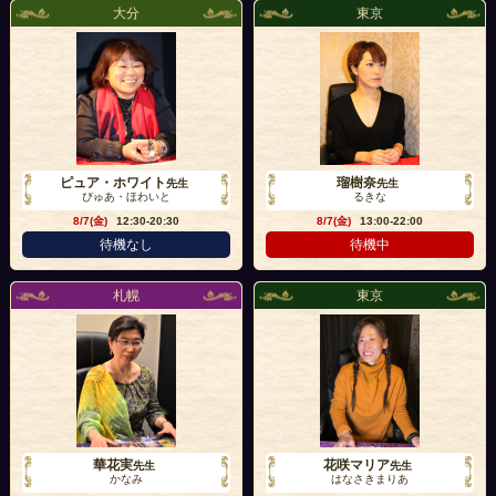
大分
東京
ピュア・ホワイト
瑠樹奈
先生
先生
ぴゅあ・ほわいと
るきな
8/7(金)
12:30-20:30
8/7(金)
13:00-22:00
待機なし
待機中
札幌
東京
華花実
花咲マリア
先生
先生
かなみ
はなさきまりあ