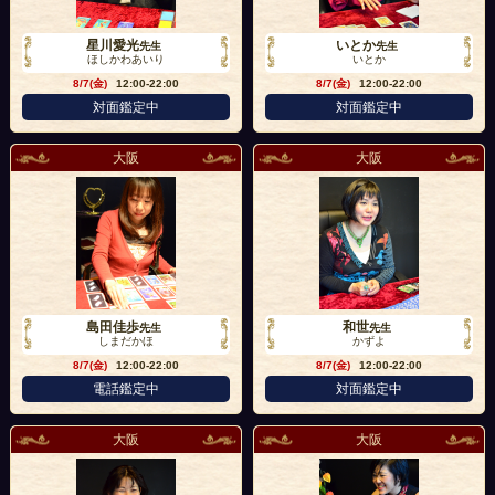
星川愛光
いとか
先生
先生
ほしかわあいり
いとか
8/7(金)
12:00-22:00
8/7(金)
12:00-22:00
対面鑑定中
対面鑑定中
大阪
大阪
島田佳歩
和世
先生
先生
しまだかほ
かずよ
8/7(金)
12:00-22:00
8/7(金)
12:00-22:00
電話鑑定中
対面鑑定中
大阪
大阪