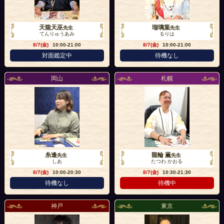
天龍天巫
瑠璃葉
先生
先生
てんりゅうあみ
るりは
8/7(金)
10:00-21:00
8/7(金)
10:00-21:00
対面鑑定中
待機なし
岡山
札幌
糸逢
龍輪 薫
先生
先生
しあ
たつわ かおる
8/7(金)
10:00-20:30
8/7(金)
10:30-21:30
待機なし
待機中
神戸
東京