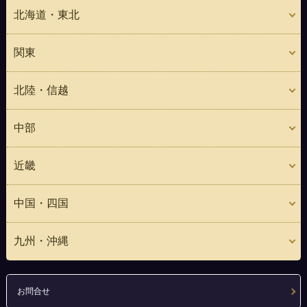
北海道・東北
関東
北陸・信越
中部
近畿
中国・四国
九州・沖縄
お問合せ