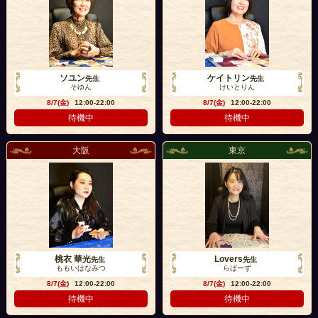
ソユン
ケイトリン
先生
先生
そゆん
けいとりん
8/7(金)
12:00-22:00
8/7(金)
12:00-22:00
待機中
待機中
大阪
東京
桃衣 華光
Lovers
先生
先生
ももいはなみつ
らばーず
8/7(金)
12:00-22:00
8/7(金)
12:00-22:00
待機中
待機中