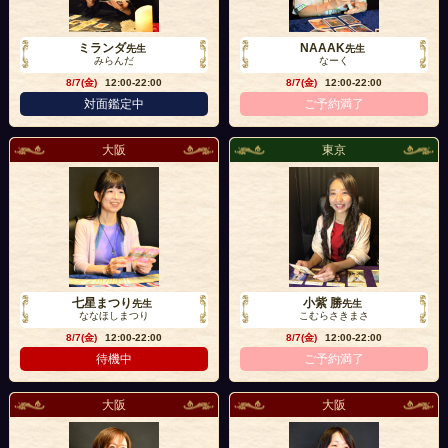
ミランダ
NAAAK
先生
先生
みらんだ
なーく
8/7(金)
12:00-22:00
8/7(金)
12:00-22:00
対面鑑定中
ご予約満了
大阪
東京
七星まつり
小紫 勝
先生
先生
ななほしまつり
こむらさきまさ
8/7(金)
12:00-22:00
8/7(金)
12:00-22:00
待機中
ご予約満了
大阪
大阪