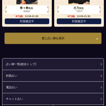
寧々華
月乃
先生
先生
ねねか
つきの
8/7(金)
13:00-21:30
8/7(金)
13:00-21:30
対面鑑定中
対面鑑定中
更に占い師を表示
占い師一覧(総合トップ)
対面占い
電話占い
チャット占い