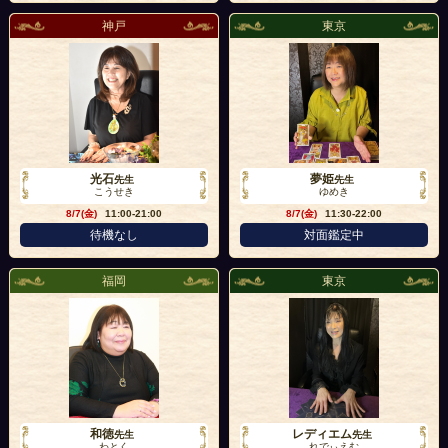
神戸
東京
光石
夢姫
先生
先生
こうせき
ゆめき
8/7(金)
11:00-21:00
8/7(金)
11:30-22:00
待機なし
対面鑑定中
福岡
東京
和徳
レディエム
先生
先生
わとく
れでぃえむ