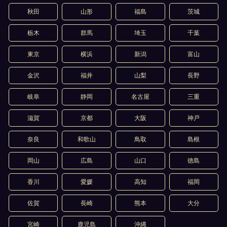
秋田
山形
福島
茨城
栃木
群馬
埼玉
千葉
東京
横浜
新潟
富山
金沢
福井
山梨
長野
岐阜
静岡
名古屋
三重
滋賀
京都
大阪
神戸
奈良
和歌山
鳥取
島根
岡山
広島
山口
徳島
香川
愛媛
高知
福岡
佐賀
長崎
熊本
大分
宮崎
鹿児島
沖縄