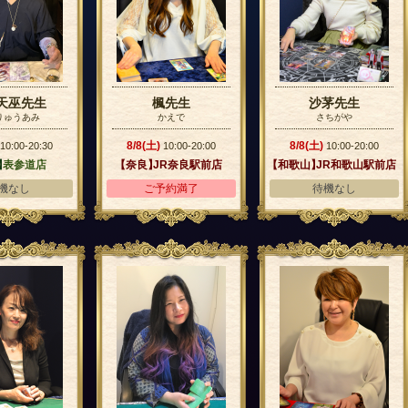
天巫先生
楓先生
沙茅先生
りゅうあみ
かえで
さちがや
8/8(土)
8/8(土)
10:00-20:30
10:00-20:00
10:00-20:00
】
表参道店
【奈良】
JR奈良駅前店
【和歌山】
JR和歌山駅前店
機なし
ご予約満了
待機なし