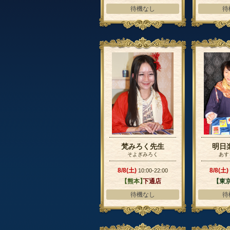
待機なし
待
梵みろく先生
明日
そよぎみろく
あす
8/8(土)
8/8(土)
10:00-22:00
【熊本】
下通店
【東
待機なし
待