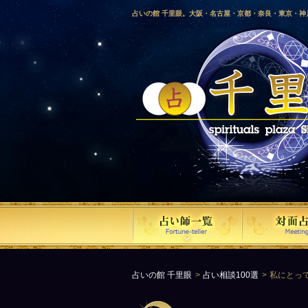
占いの館 千里眼。大阪・名古屋・京都・奈良・東京・
愛媛・鹿児島・徳島・香川・山形・岡山・横浜・千葉・
梨・長野・埼玉・茨城・栃木・金沢・佐賀・長崎・鳥取
気占い師による占い。
占いの館 千里眼
占い相談100選
私にとっ