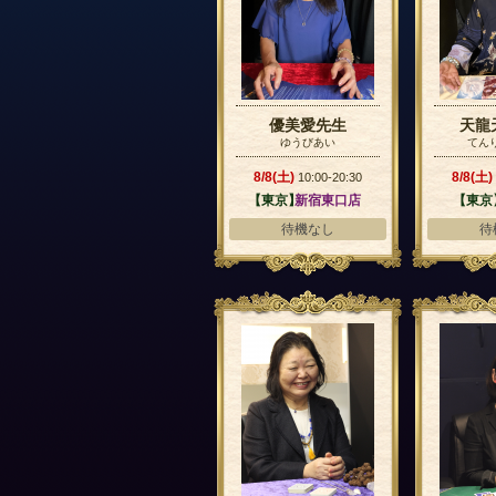
優美愛先生
天龍
ゆうびあい
てん
8/8(土)
8/8(土)
10:00-20:30
【東京】
新宿東口店
【東京
待機なし
待