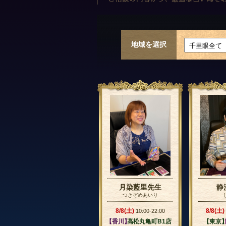
地域を選択
月染藍里先生
静
つきぞめあいり
8/8(土)
8/8(土)
10:00-22:00
【香川】
高松丸亀町B1店
【東京