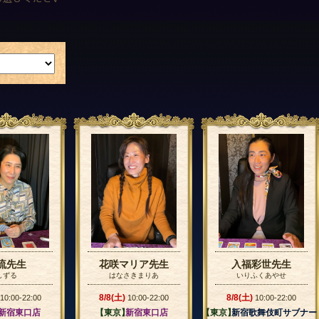
流先生
花咲マリア先生
入福彩世先生
しずる
はなさきまりあ
いりふくあやせ
8/8(土)
8/8(土)
10:00-22:00
10:00-22:00
10:00-22:00
】
新宿東口店
【東京】
新宿東口店
【東京】
新宿歌舞伎町サブナー