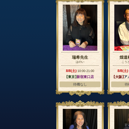
瑞希先生
煌道
はのい
こう
8/8(土)
8/8(土)
10:00-21:00
【東京】
新宿東口店
【大阪】
ア
待機なし
待