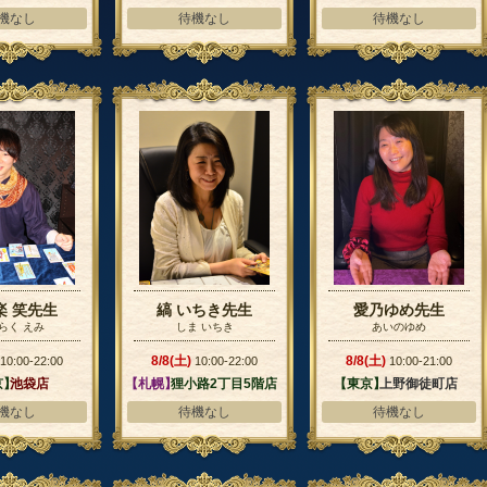
ド店
機なし
待機なし
待機なし
楽 笑先生
縞 いちき先生
愛乃ゆめ先生
らく えみ
しま いちき
あいのゆめ
8/8(土)
8/8(土)
10:00-22:00
10:00-22:00
10:00-21:00
京】
池袋店
【札幌】
狸小路2丁目5階店
【東京】
上野御徒町店
機なし
待機なし
待機なし