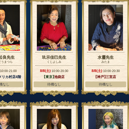
松良先生
玖示佳巳先生
水靈先生
どうまつら
くじよしみ
みたま
8/8(土)
8/8(土)
10:00-21:00
10:00-20:30
10:00-20:30
メリカ村店4階
【東京】
池袋店
【神戸】
三宮店
機なし
待機なし
待機なし