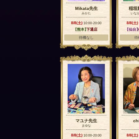
Mikata先生
稲垣
みかた
いなが
8/8(土)
8/8(土)
10:00-20:00
【熊本】
下通店
【仙台
待機なし
待
マユナ先生
ch
まゆな
8/8(土)
8/8(土)
10:00-20:00