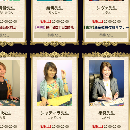
舞音先生
綸壽先生
シヴァ先生
き まのん
りんじゅ
しゔぁ
8/8(土)
8/8(土)
10:00-20:00
10:00-20:00
10:00-20:00
】
仙台駅前店
【札幌】
狸小路2丁目2階店
【東京】
新宿歌舞伎町サブナー
ド店
機なし
待機なし
待機なし
ill先生
シャティラ先生
泰良先生
ちる
しゃてぃら
たいら
8/8(土)
8/8(土)
10:00-20:00
10:00-20:00
10:00-20:00