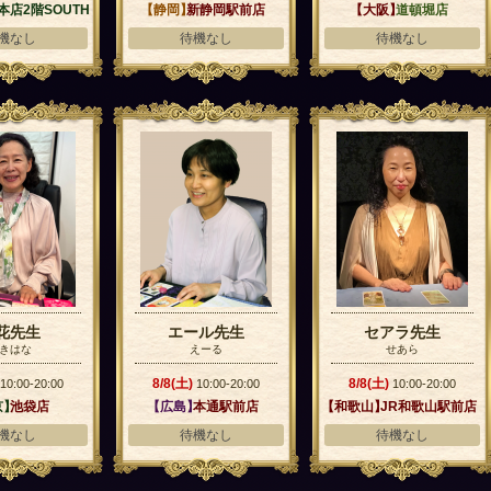
本店2階SOUTH
【静岡】
新静岡駅前店
【大阪】
道頓堀店
機なし
待機なし
待機なし
花先生
エール先生
セアラ先生
きはな
えーる
せあら
8/8(土)
8/8(土)
10:00-20:00
10:00-20:00
10:00-20:00
京】
池袋店
【広島】
本通駅前店
【和歌山】
JR和歌山駅前店
機なし
待機なし
待機なし