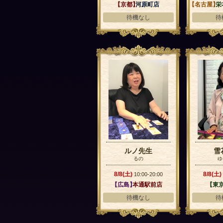
【京都】
河原町店
【名古屋】
栄
待機なし
待
ルノ先生
雪
るの
ゆ
8/8(土)
8/8(土)
10:00-20:00
【広島】
本通駅前店
【東
待機なし
待