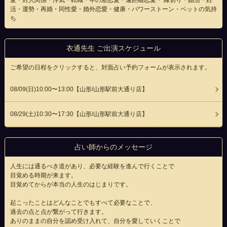
愛・対人関係・浮気・転職・年の差恋愛・遠距離恋愛・ 縁切り・婚活・妊
活・運勢・再婚・同性愛・婚外恋愛・健康・パワーストーン・ペットの気持
ち
衣通先生 ご出演スケジュール
ご希望の日程をクリックすると、対面占い予約フォームが表示されます。
08/09(
日
)10:00〜13:00
【山形/山形駅前大通り店】
08/29(
土
)10:30〜17:30
【山形/山形駅前大通り店】
占い師からのメッセージ
人生には通るべき道があり、必要な経験を進んで行くことで
目覚める時期が来ます。
目覚めてからが本当の人生のはじまりです。
起こったことはどんなことでもすべて必要なことで、
過去の点と点が繋がって行きます。
ありのままの自分を認め受け入れて、自分を愛していくことで