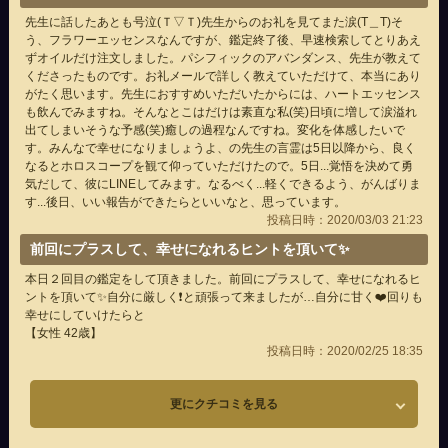
先生に話したあとも号泣(Ｔ▽Ｔ)先生からのお礼を見てまた涙(T＿T)そ
う、フラワーエッセンスなんですが、鑑定終了後、早速検索してとりあえ
ずオイルだけ注文しました。パシフィックのアバンダンス、先生が教えて
くださったものです。お礼メールで詳しく教えていただけて、本当にあり
がたく思います。先生におすすめいただいたからには、ハートエッセンス
も飲んでみますね。そんなとこはだけは素直な私(笑)日頃に増して涙溢れ
出てしまいそうな予感(笑)癒しの過程なんですね。変化を体感したいで
す。みんなで幸せになりましょうよ、の先生の言霊は5日以降から、良く
なるとホロスコープを観て仰っていただけたので。5日...覚悟を決めて勇
気だして、彼にLINEしてみます。なるべく...軽くできるよう、がんばりま
す...後日、いい報告ができたらといいなと、思っています。
投稿日時：2020/03/03 21:23
前回にプラスして、幸せになれるヒントを頂いて✨
本日２回目の鑑定をして頂きました。前回にプラスして、幸せになれるヒ
ントを頂いて✨自分に厳しく❗️と頑張って来ましたが…自分に甘く❤️回りも
幸せにしていけたらと
【女性 42歳】
投稿日時：2020/02/25 18:35
更にクチコミを見る