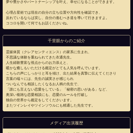
夢や豊かさやパートナーシップを叶え、幸せになることができます。
心理占星術では現在の自分の立ち位置や方向性を確認でき、
反れているならば戻し、自分の進むべき道を導いて行きますよ。
ココロを開いて何でもお話くださいね。
千里眼からのご紹介
霊媒体質（クレアセンティエンス）の家系に生まれ、
不思議な体験を重ねられてきた衣通先生。
人生経験豊富な視点からのお力添えと、
暖かな癒しもいただける鑑定がとても人気を呼んでいます。
こちらの声にしっかりと耳を傾け、出た結果を真摯に伝えてくださり
言葉の端々には、先生の誠実さが感じられ
ついなんでも相談したくなるお人柄の先生で、
「誰にも言えない恋愛をしている」「秘密の思いがある」など、
奥深い複雑な恋愛相談にも、恋愛のルールを打破し
独自の世界から鑑定をしてくださいます。
またツインレイやツインソウルにも精通した先生です。
メディア出演履歴