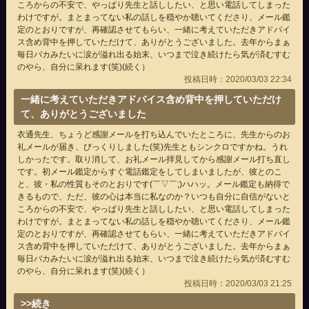
ころからの不安で、やっぱり先生と話ししたい、と思い電話してしまった
わけですが。まとまってない私の話しを穏やか聴いてくださり、メール鑑
定のとおりですが、再確認させてもらい、一緒に考えていただきアドバイ
ス含め背中を押していただけて、ありがとうございました。去年からまぁ
毎日バカみたいに涙が溢れ出る始末、いつまで泣き続けたら気が済むすむ
のやら、自分に呆れます(笑)(続く）
投稿日時：2020/03/03 22:34
一緒に考えていただきアドバイス含め背中を押していただけ
て、ありがとうございました
衣通先生、ちょうど感謝メールを打ち込んでいたところに、先生からのお
礼メールが届き、びっくりしました(笑)先生ともシンクロですかね。うれ
しかったです。取り消して、お礼メール拝見してから感謝メール打ち直し
です。初メール鑑定からすぐ電話鑑定をしてしまいましたが、彼とのこ
と、彼・私の性質もそのとおりです(￣▽￣;)ハハッ。メール鑑定も納得で
きるもので、ただ、彼の心は本当に私なのか？いつも自分に自信がないと
ころからの不安で、やっぱり先生と話ししたい、と思い電話してしまった
わけですが。まとまってない私の話しを穏やか聴いてくださり、メール鑑
定のとおりですが、再確認させてもらい、一緒に考えていただきアドバイ
ス含め背中を押していただけて、ありがとうございました。去年からまぁ
毎日バカみたいに涙が溢れ出る始末、いつまで泣き続けたら気が済むすむ
のやら、自分に呆れます(笑)(続く）
投稿日時：2020/03/03 21:25
>>続き