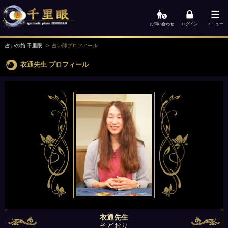
お問い合わせ
ログイン
メニュー
占いの館 千里眼
占い師
プロフィール
衣通先生
プロフィール
衣通先生
そどおり