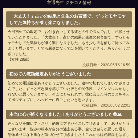
衣通先生 クチコミ情報
「大丈夫！」占いの結果と先生のお言葉で、ずっとモヤモヤ
してた気持ちが凄く楽になりました。
今回初めての鑑定で、お付き合いしてる彼との件で悩んでおり、相談させ
ていただきました。「大丈夫！」占いの結果と先生のお言葉で、ずっとモ
ヤモヤしてた気持ちが凄く楽になりました。もう少し彼を信じて待ってみ
ようと思います。とても親身になって話を聞いてくださり、ありがとうご
ざいました。
【女性 28歳】
投稿日時：2020/05/16 16:59
初めての電話鑑定ありがとうございました
初めての電話鑑定ありがとうございました。途中で切れてしまいすみませ
んでした。ずっと不思議を感じていた彼との関係性、ツインソウルかもし
れないと思っていますが、そこにとらわれず、彼に会えた時のことを考え
てポジティブに、ハッピーに過ごしたいと思います。
投稿日時：2020/05/02 22:01
本当に心が軽くなりました！ありがとうございました😆🙏
色々な話を聞いて下さり、的確にアドバイスして頂きまして、ありがとう
ございます！悩みの根本が自分の過去ある事、全ては自らが思った通り、
想像通りになる事など気づかせて頂きました！これからは色眼鏡をはずし