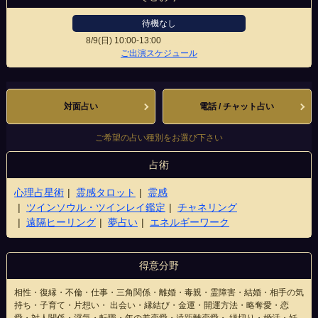
待機なし
8/9(日)
10:00-13:00
山形駅前大通り店
ご出演スケジュール
対面占い
電話 / チャット占い
ご希望の占い種別をお選び下さい
占術
心理占星術
霊感タロット
霊感
ツインソウル・ツインレイ鑑定
チャネリング
遠隔ヒーリング
夢占い
エネルギーワーク
得意分野
相性・復縁・不倫・仕事・三角関係・離婚・毒親・霊障害・結婚・相手の気
持ち・子育て・片想い・ 出会い・縁結び・金運・開運方法・略奪愛・恋