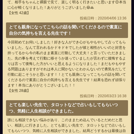
て、相手をちゃんと裸眼で見て、楽しく明るく行きたいと思います😊本当
に心が軽くなりました！ありがとうございました😆🙏
【女性 42歳】
投稿日時：2020/04/06 13:36
とても親身になってこちらの話を聞いてくださるので素直に
自分の気持ちを言える先生です！
今回初めてお伺いしました！好きな人ができ心がもやもやして占ってもら
いました。なんて言われるかドキドキでしたが彼と相性がいいのと好意を
持ってるから今の私のまま素直に行動して大丈夫！と言っていただきまし
た。先の事を考えて行動に移そうか迷っていましたが言わずに後悔するよ
りは言って後悔した方がいいと思えるようになりました！まだもやもやす
る問題はありますがそれは本人に聞かないとわかんないので勇気をだして
行動に起こそうかと思います！！とても親身になってこちらの話を聞いて
くださるので素直に自分の気持ちを言える先生です！結果を恐れず頑張り
ます！本当にありがとうございました！！
【女性 28歳】
投稿日時：2020/03/23 16:38
とても楽しい先生で、タロットなどで占いもしてもらいつ
つ、気軽に人生相談ができました。
誰にも相談できない悩みがあり、このままため込んでいるとだめだと思
い、相談しに行きました。とても楽しい先生で、タロットなどで占いもし
てもらいつつ、気軽に人生相談ができました。結局どうするかは最後は自