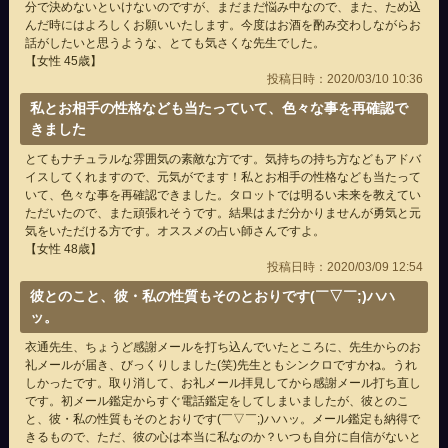
分で決めないといけないのですが、まだまだ悩み中なので、また、ため込
んだ時にはよろしくお願いいたします。今度はお酒を酌み交わしながらお
話がしたいと思うような、とても気さくな先生でした。
【女性 45歳】
投稿日時：2020/03/10 10:36
私とお相手の性格なども当たっていて、色々な事を再確認で
きました
とてもナチュラルな雰囲気の素敵な方です。気持ちの持ち方などもアドバ
イスしてくれますので、元気がでます！私とお相手の性格なども当たって
いて、色々な事を再確認できました。タロットでは明るい未来を教えてい
ただいたので、また頑張れそうです。結果はまだ分かりませんが勇気と元
気をいただける方です。オススメの占い師さんですよ。
【女性 48歳】
投稿日時：2020/03/09 12:54
彼とのこと、彼・私の性質もそのとおりです(￣▽￣;)ハハ
ッ。
衣通先生、ちょうど感謝メールを打ち込んでいたところに、先生からのお
礼メールが届き、びっくりしました(笑)先生ともシンクロですかね。うれ
しかったです。取り消して、お礼メール拝見してから感謝メール打ち直し
です。初メール鑑定からすぐ電話鑑定をしてしまいましたが、彼とのこ
と、彼・私の性質もそのとおりです(￣▽￣;)ハハッ。メール鑑定も納得で
きるもので、ただ、彼の心は本当に私なのか？いつも自分に自信がないと