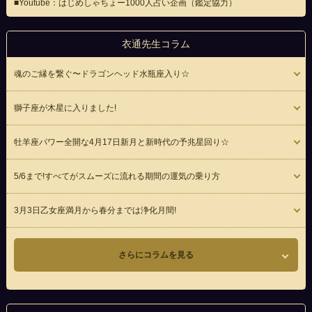
■Youtube：はじめしゃちょー1000人占い企画（鑑定協力）
衣通先生コラム
魂のご縁を繋ぐ〜ドラゴンヘッド水瓶座入り☆
獅子座が木星に入りました!
牡羊座パワー全開な4月17日新月と新時代の予兆星回り☆
5/6まで!すべてがスムーズに流れる期間の運気の乗り方
3月3日乙女座満月から春分までは浄化月間!
さらにコラムを見る