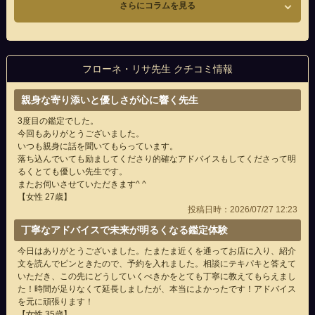
さらにコラムを見る
フローネ・リサ先生 クチコミ情報
親身な寄り添いと優しさが心に響く先生
3度目の鑑定でした。
今回もありがとうございました。
いつも親身に話を聞いてもらっています。
落ち込んでいても励ましてくださり的確なアドバイスもしてくださって明
るくとても優しい先生です。
またお伺いさせていただきます^ ^
【女性 27歳】
投稿日時：2026/07/27 12:23
丁寧なアドバイスで未来が明るくなる鑑定体験
今日はありがとうございました。たまたま近くを通ってお店に入り、紹介
文を読んでピンときたので、予約を入れました。相談にテキパキと答えて
いただき、この先にどうしていくべきかをとても丁寧に教えてもらえまし
た！時間が足りなくて延長しましたが、本当によかったです！アドバイス
を元に頑張ります！
【女性 35歳】