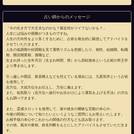
占い師からのメッセージ
「今の生き方で大丈夫なのかな？最近何かツイてないかも？」
人生には悩みや困難がつきものですね。
人生の方向性をより良くするために、占術を複合的に駆使してアドバイスを
させていただきます。
人生の低調期や好調期を見て運勢リズムを把握したり、相性、結婚期、転職
期、開店開業期、適職など、
生まれ持った生年月日（生まれ時間、県）から四柱推命という占術の帝王学
より導き出します。
引っ越しや開店、新居構えなどを控えている場合には、九星気学という占術
を使用して、
吉方位、大凶方位をお伝えし、万全に備えます。
また、祐気取り（吉方位へ旅行やお出かけにより運気を上げる手法）の方位
もお調べできます。
また、霊感タロットを使用して、彼や彼女の曖昧な言動の本心や、
今後の関係について知りたいというようなご質問にもお答えいたします。
お相手様の本心やこれからの関係の行方なども読み取ります。
その他、風水や家相、姓名判断をもとにしたアドバイスもさせていただきま
す。