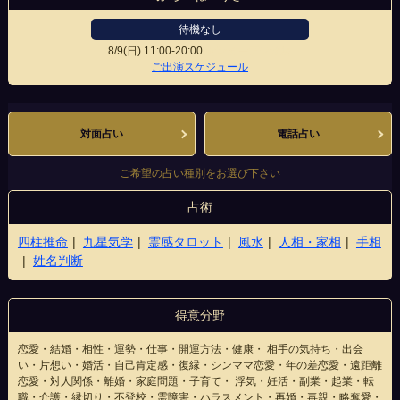
待機なし
8/9(日)
11:00-20:00
センタープラザ店
ご出演スケジュール
対面占い
電話占い
ご希望の占い種別をお選び下さい
占術
四柱推命
九星気学
霊感タロット
風水
人相・家相
手相
姓名判断
得意分野
恋愛・結婚・相性・運勢・仕事・開運方法・健康・ 相手の気持ち・出会
い・片想い・婚活・自己肯定感・復縁・シンママ恋愛・年の差恋愛・遠距離
恋愛・対人関係・離婚・家庭問題・子育て・ 浮気・妊活・副業・起業・転
職・介護・縁切り・不登校・霊障害・ハラスメント・再婚・毒親・略奪愛・