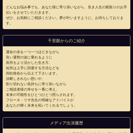
どんなお悩み事でも、あなた様に寄り添いながら、良き人生の舵取りのお手
伝いをさせていただきます。
ぜひ、お気軽にご相談ください。夢が叶いますように。お待ちしておりま
す。
千里眼からのご紹介
運命の糸を一つ一つほどきながら
良い運勢の波に乗れるように
長所をより活かした生き方、
短所は上手に回避する方法などを
四柱推命から伝えて下さいます。
決断しきれない想いや、
割り切れない気持ちに寄り添いながら
ご相談者様の幸せを一番に考え、
未来の可能性をひとつひとつ照らされます。
フローネ・リサ先生の明確なアドバイスが
あなたの輝く未来を拓いてくれるでしょう。
メディア出演履歴