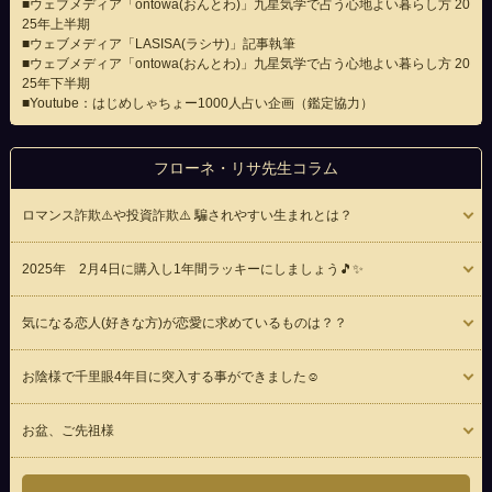
■ウェブメディア「ontowa(おんとわ)」九星気学で占う心地よい暮らし方 20
25年上半期
■ウェブメディア「LASISA(ラシサ)」記事執筆
■ウェブメディア「ontowa(おんとわ)」九星気学で占う心地よい暮らし方 20
25年下半期
■Youtube：はじめしゃちょー1000人占い企画（鑑定協力）
フローネ・リサ先生コラム
ロマンス詐欺⚠️や投資詐欺⚠️ 騙されやすい生まれとは？
2025年 2月4日に購入し1年間ラッキーにしましょう🎵✨
気になる恋人(好きな方)が恋愛に求めているものは？？
お陰様で千里眼4年目に突入する事ができました☺️
お盆、ご先祖様