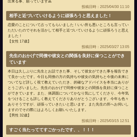
出来る事、願っています🙏
投稿日時：2025/04/30 11:10
相手と近づいていけるように頑張ろうと思えました！
恋愛のことについて占ってもらいました！いい所も悪いところも言ってい
ただいたのでそれを活かして相手と近づいていけるように頑張ろうと思え
ました！
【女性 17歳】
投稿日時：2025/03/27 13:05
先生のおかげで同僚や彼女との関係を良好に保つことができ
ています
本日は久しぶりに先生とお話できた事、そして彼女ができた事を報告でき
て良かったです。今日も同僚の方の気持ちや彼女の気持ちと今後の未来に
ついてなど詳しく視て教えていただき、的確なアドバイスを本当にありが
とうございました。先生のおかげで同僚や彼女との関係を良好に保つこと
ができています。また、体調面についてかなり気にしてくださり、今年気
をつけることも詳しく教えてくださりありがとうございます。今年も色々
ありそうですが、頑張っていきたいと思います。また先生の所へお伺いし
ますのでその際にはよろしくお願いいたします。
【男性 32歳】
投稿日時：2025/03/15 12:51
すごく当たっててすごかったです、、！！！