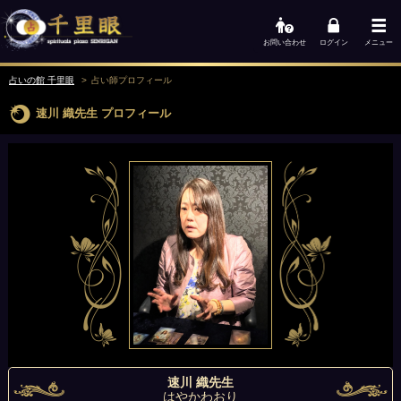
お問い合わせ
ログイン
メニュー
占いの館 千里眼
占い師
プロフィール
速川 織先生
プロフィール
速川 織先生
はやかわおり