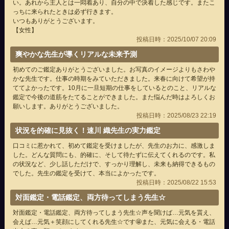
い。あれから主人とは一悶着あり、自分の中で決着した感じです。またこ
っちに来られたときは必ず行きます。
いつもありがとうございます。
【女性】
投稿日時：2025/10/07 20:09
爽やかな先生が導くリアルな未来予測
初めてのご鑑定ありがとうございました。お写真のイメージよりもさわや
かな先生です。仕事の時期をみていただきました。来春に向けて希望が持
ててよかったです。10月に一旦短期の仕事をしているとのこと、リアルな
鑑定で今後の道筋をたてることができました。また悩んだ時はよろしくお
願いします。ありがとうございました。
投稿日時：2025/08/23 22:19
状況を的確に見抜く！速川 織先生の実力鑑定
口コミに惹かれて、初めて鑑定を受けましたが、先生のお力に、感激しま
した。どんな質問にも、的確に、そして待たずに伝えてくれるのです。私
の状況など、少し話しただけで、すっかり理解し、未来も納得できるもの
でした。先生の鑑定を受けて、本当によかったです。
投稿日時：2025/08/22 15:53
対面鑑定・電話鑑定、両方待ってしまう先生☆
対面鑑定・電話鑑定、両方待ってしまう先生☆声を聞けば…元気を貰え、
会えば…元気＋笑顔にしてくれる先生☆です🤩また、元気に会える・電話