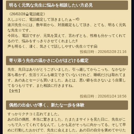
明るく元気な先生に悩みを相談したい方必見
《26/02/28🔮電話鑑定》
久しぶりに、電話鑑定して頂きましたぁ～🫡
速川先生☆には、数年前から、対面鑑定もして頂き、とても、明るく元気
な先生☆です。
今回も、電話ですが、元気を貰えて、言わずとも、性格も分かってくれて
るので、悩みをすっきりさせてくれました‼️
声も明るく、凄く、気さくで話ししやすい先生☆です🤗
投稿日時：2026/02/28 21:16
寄り添う先生の温かさに心がほどける鑑定
先生、先日はありがとうございました。引っ越してからこっち、なかなか
落ち着かず。生活リズムも確立できていないけれど、睡眠だけは取れてま
す。あのあとセージも買いました。あとは、悪い癖を出さないよう自重し
てるつもりです。また相談に行きますね。
【女性】
投稿日時：2026/01/24 18:56
偶然の出会いが導く、新たな一歩を体験
すっかりクチコミ忘れてました。
あの日の偶然、本当に驚きました。たまたまサイトを見た日に、先生がこ
っちで入ってくれてるなんて。しかも足がそっちに向かってる。そして早
めに行動したおかげで、先生に会えました。あの日の自分を褒めてやりた