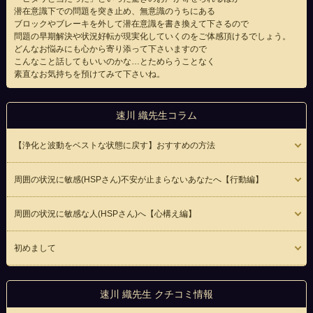
潜在意識下での問題を突き止め、無意識のうちにある
ブロックやブレーキを外して潜在意識を書き換えて下さるので
問題の早期解決や状況好転が現実化していくのをご体感頂けるでしょう。
どんなお悩みにも心から寄り添って下さいますので
こんなこと話してもいいのかな…とためらうことなく
素直なお気持ちを預けてみて下さいね。
速川 織先生コラム
【浄化と波動をベストな状態に戻す】おすすめの方法
周囲の状況に敏感(HSPさん)不安が止まらないあなたへ【行動編】
周囲の状況に敏感な人(HSPさん)へ【心構え編】
初めまして
速川 織先生 クチコミ情報