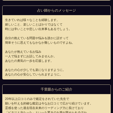
占い師からのメッセージ
生きていれば様々なことを経験します。
嬉しいこと、楽しいことばかりではなくて
時には辛いことや悲しい出来事もあるでしょう。
自分の抱えている問題や悩みを誰かに話すって
簡単そうに思えてもなかなか難しいものですよね。
あなたが抱えているお悩み
一人で悩まずにお話してみませんか。
あなたの勇気の一歩を応援します。
あなたの心が少しでも楽になりますように。
あなたの心が安心していられますように。
千里眼からのご紹介
20年以上口コミのみで鑑定をされていた先生で
願いを叶える的確な鑑定は今なお口コミで広がり続けています。
霊感を使った過去現在未来のリーディング力に長けており
「ピタリと当たった」といった驚きのお声が寄せられるほか