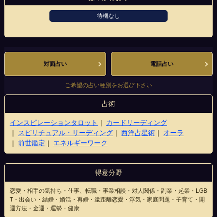
待機なし
JR和歌山駅前店
対面占い
電話占い
ご希望の占い種別をお選び下さい
占術
インスピレーションタロット
カードリーディング
スピリチュアル・リーディング
西洋占星術
オーラ
前世鑑定
エネルギーワーク
得意分野
恋愛・相手の気持ち・仕事、転職・事業相談・対人関係・副業・起業・LGB
T・出会い・結婚・婚活・再婚・遠距離恋愛・浮気・家庭問題・子育て・開
運方法・金運・運勢・健康