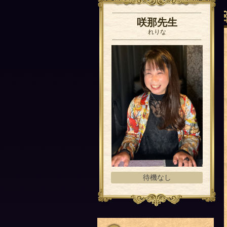
咲那先生
れりな
待機なし