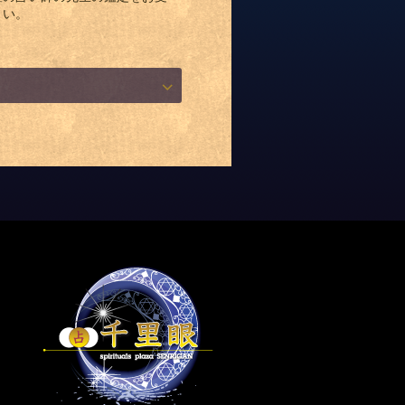
さい。
内