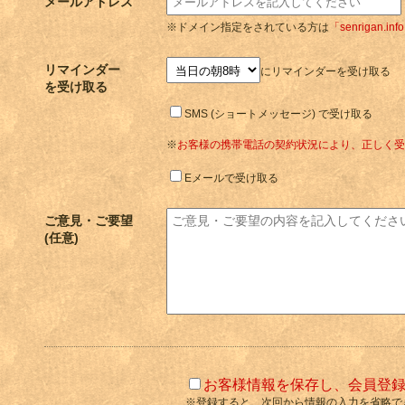
メールアドレス
※ドメイン指定をされている方は
「senrigan.inf
リマインダー
にリマインダーを受け取る
を受け取る
SMS (ショートメッセージ) で受け取る
※
お客様の携帯電話の契約状況により、正しく受
Eメールで受け取る
ご意見・ご要望
(任意)
お客様情報を保存し、会員登
※登録すると、次回から情報の入力を省略で