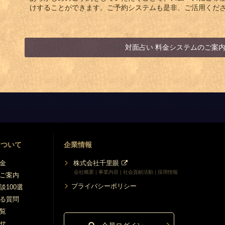
けすることができます。ご予約システムも是非、ご活用くだ
対面占い 料金システムのご案
について
企業情報
金
株式会社千里眼
会社概要 | 事業内容 | 社会貢献活動 | 採用情報
ご案内
プライバシーポリシー
談100選
る質問
覧
せ