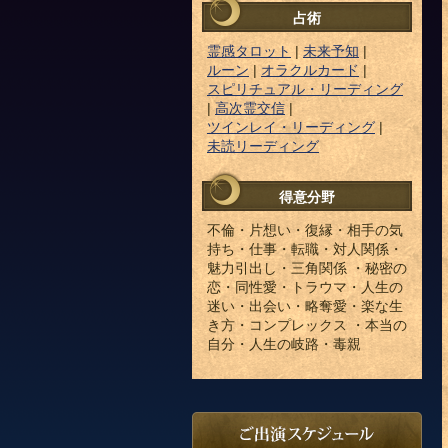
占術
霊感タロット
|
未来予知
|
ルーン
|
オラクルカード
|
スピリチュアル・リーディング
|
高次霊交信
|
ツインレイ・リーディング
|
未読リーディング
得意分野
不倫・片想い・復縁・相手の気
持ち・仕事・転職・対人関係・
魅力引出し・三角関係 ・秘密の
恋・同性愛・トラウマ・人生の
迷い・出会い・略奪愛・楽な生
き方・コンプレックス ・本当の
自分・人生の岐路・毒親