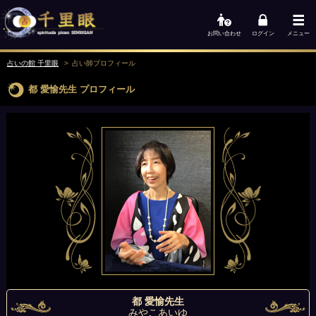
お問い合わせ
ログイン
メニュー
占いの館 千里眼
占い師
プロフィール
都 愛愉先生
プロフィール
都 愛愉先生
みやこあいゆ