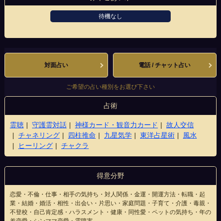
待機なし
横浜駅西口店
対面占い
電話 / チャット占い
ご希望の占い種別をお選び下さい
占術
霊聴
守護霊対話
神様カード・観音力カード
故人交信
チャネリング
四柱推命
九星気学
東洋占星術
風水
ヒーリング
チャクラ
得意分野
恋愛・不倫・仕事・相手の気持ち・対人関係・金運・開運方法・転職・起
業・結婚・婚活・相性・出会い・片思い・家庭問題・子育て・介護・毒親・
不登校・自己肯定感・ハラスメント・健康・同性愛・ペットの気持ち・年の