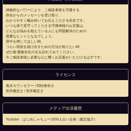
神秘的なパワーにより、ご相談者様を守護する
存在からのメッセージを受け取り、
わかりやすく噛み砕いてお伝えくださる先生です。
いつも傍で見守ってくださる守護神様のお言葉は、
どんなお悩みを抱えている人にも問題解決のための
貴重なヒントとなるでしょう。
背中を押してほしい時、
つらい現状を抜け出すための方法が知りたい時、
ぜひ都 愛愉先生の元を訪れてみてください。
今ご相談者様に必要な心に響くお言葉がいただけるはずです。
ライセンス
風水カウンセラー / 四柱推命士
気学鑑定士 / 気学鑑定士
メディア出演履歴
Youtube：はじめしゃちょー1000人占い企画（鑑定協力）