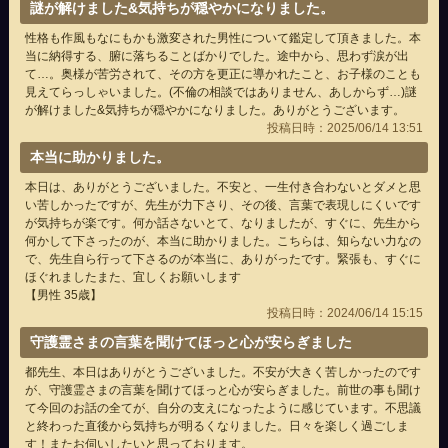
謎が解けました&気持ちが穏やかになりました。
性格も作風もなにもかも激変された男性について鑑定して頂きました。本
当に納得する、腑に落ちることばかりでした。途中から、思わず涙が出
て…。奥様が苦労されて、その方を更正に導かれたこと、お子様のことも
見えてらっしゃいました。(不倫の相談ではありません、あしからず…)謎
が解けました&気持ちが穏やかになりました。ありがとうございます。
投稿日時：2025/06/14 13:51
本当に助かりました。
本日は、ありがとうございました。不安と、一生付き合わないとダメと思
い苦しかったですが、先生が力下さり、その後、言葉で表現しにくいです
が気持ちが楽です。何か話さないとて、なりましたが、すぐに、先生から
何かして下さったのが、本当に助かりました。こちらは、知らない力なの
で、先生自ら行って下さるのが本当に、ありがったです。緊張も、すぐに
ほぐれましたまた、宜しくお願いします
【男性 35歳】
投稿日時：2024/06/14 15:15
守護霊さまの言葉を聞けてほっと心が安らぎました
都先生、本日はありがとうございました。不安が大きく苦しかったのです
が、守護霊さまの言葉を聞けてほっと心が安らぎました。前世の事も聞け
て今回のお話の全てが、自分の支えになったように感じています。不思議
と終わった直後から気持ちが明るくなりました。日々を楽しく過ごしま
す！またお伺いしたいと思っております。