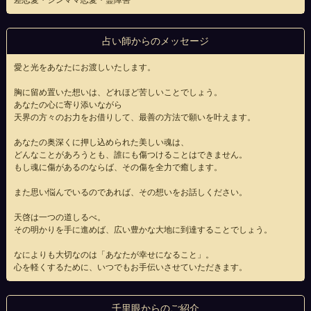
差恋愛・シンママ恋愛・霊障害
占い師からのメッセージ
愛と光をあなたにお渡しいたします。
胸に留め置いた想いは、どれほど苦しいことでしょう。
あなたの心に寄り添いながら
天界の方々のお力をお借りして、最善の方法で願いを叶えます。
あなたの奥深くに押し込められた美しい魂は、
どんなことがあろうとも、誰にも傷つけることはできません。
もし魂に傷があるのならば、その傷を全力で癒します。
また思い悩んでいるのであれば、その想いをお話しください。
天啓は一つの道しるべ。
その明かりを手に進めば、広い豊かな大地に到達することでしょう。
なによりも大切なのは「あなたが幸せになること」。
心を軽くするために、いつでもお手伝いさせていただきます。
千里眼からのご紹介