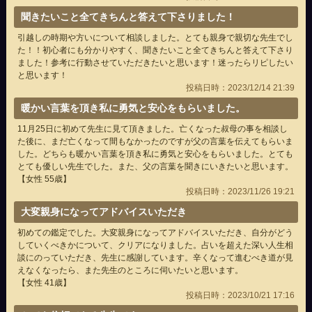
聞きたいこと全てきちんと答えて下さりました！
引越しの時期や方いについて相談しました。とても親身で親切な先生でし
た！！初心者にも分かりやすく、聞きたいこと全てきちんと答えて下さり
ました！参考に行動させていただきたいと思います！迷ったらリピしたい
と思います！
投稿日時：2023/12/14 21:39
暖かい言葉を頂き私に勇気と安心をもらいました。
11月25日に初めて先生に見て頂きました。亡くなった叔母の事を相談し
た後に、まだ亡くなって間もなかったのですが父の言葉を伝えてもらいま
した。どちらも暖かい言葉を頂き私に勇気と安心をもらいました。とても
とても優しい先生でした。また、父の言葉を聞きにいきたいと思います。
【女性 55歳】
投稿日時：2023/11/26 19:21
大変親身になってアドバイスいただき
初めての鑑定でした。大変親身になってアドバイスいただき、自分がどう
していくべきかについて、クリアになりました。占いを超えた深い人生相
談にのっていただき、先生に感謝しています。辛くなって進むべき道が見
えなくなったら、また先生のところに伺いたいと思います。
【女性 41歳】
投稿日時：2023/10/21 17:16