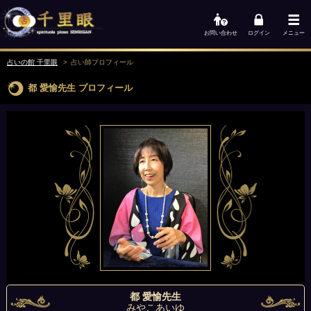
お問い合わせ
ログイン
メニュー
占いの館 千里眼
占い師
プロフィール
都 愛愉先生
プロフィール
都 愛愉先生
みやこあいゆ