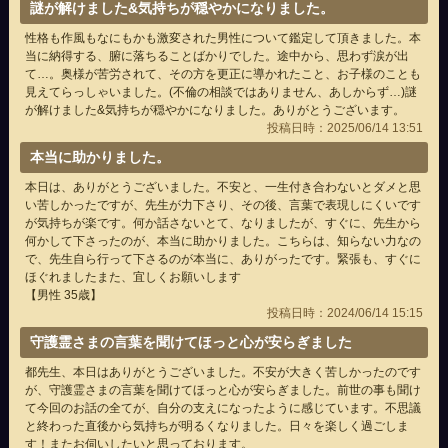
謎が解けました&気持ちが穏やかになりました。
性格も作風もなにもかも激変された男性について鑑定して頂きました。本
当に納得する、腑に落ちることばかりでした。途中から、思わず涙が出
て…。奥様が苦労されて、その方を更正に導かれたこと、お子様のことも
見えてらっしゃいました。(不倫の相談ではありません、あしからず…)謎
が解けました&気持ちが穏やかになりました。ありがとうございます。
投稿日時：2025/06/14 13:51
本当に助かりました。
本日は、ありがとうございました。不安と、一生付き合わないとダメと思
い苦しかったですが、先生が力下さり、その後、言葉で表現しにくいです
が気持ちが楽です。何か話さないとて、なりましたが、すぐに、先生から
何かして下さったのが、本当に助かりました。こちらは、知らない力なの
で、先生自ら行って下さるのが本当に、ありがったです。緊張も、すぐに
ほぐれましたまた、宜しくお願いします
【男性 35歳】
投稿日時：2024/06/14 15:15
守護霊さまの言葉を聞けてほっと心が安らぎました
都先生、本日はありがとうございました。不安が大きく苦しかったのです
が、守護霊さまの言葉を聞けてほっと心が安らぎました。前世の事も聞け
て今回のお話の全てが、自分の支えになったように感じています。不思議
と終わった直後から気持ちが明るくなりました。日々を楽しく過ごしま
す！またお伺いしたいと思っております。