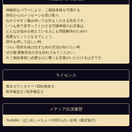
神秘的なパワーにより、ご相談者様を守護する
存在からのメッセージを受け取り、
わかりやすく噛み砕いてお伝えくださる先生です。
いつも傍で見守ってくださる守護神様のお言葉は、
どんなお悩みを抱えている人にも問題解決のための
貴重なヒントとなるでしょう。
背中を押してほしい時、
つらい現状を抜け出すための方法が知りたい時、
ぜひ都 愛愉先生の元を訪れてみてください。
今ご相談者様に必要な心に響くお言葉がいただけるはずです。
ライセンス
風水カウンセラー / 四柱推命士
気学鑑定士 / 気学鑑定士
メディア出演履歴
Youtube：はじめしゃちょー1000人占い企画（鑑定協力）