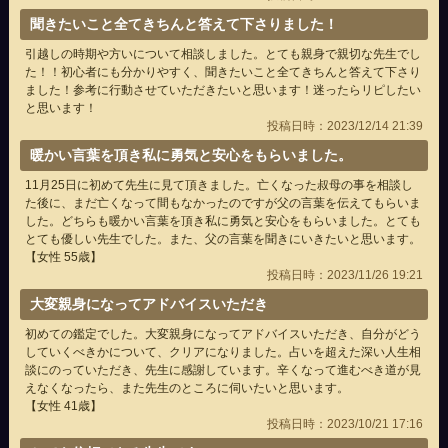
聞きたいこと全てきちんと答えて下さりました！
引越しの時期や方いについて相談しました。とても親身で親切な先生でし
た！！初心者にも分かりやすく、聞きたいこと全てきちんと答えて下さり
ました！参考に行動させていただきたいと思います！迷ったらリピしたい
と思います！
投稿日時：2023/12/14 21:39
暖かい言葉を頂き私に勇気と安心をもらいました。
11月25日に初めて先生に見て頂きました。亡くなった叔母の事を相談し
た後に、まだ亡くなって間もなかったのですが父の言葉を伝えてもらいま
した。どちらも暖かい言葉を頂き私に勇気と安心をもらいました。とても
とても優しい先生でした。また、父の言葉を聞きにいきたいと思います。
【女性 55歳】
投稿日時：2023/11/26 19:21
大変親身になってアドバイスいただき
初めての鑑定でした。大変親身になってアドバイスいただき、自分がどう
していくべきかについて、クリアになりました。占いを超えた深い人生相
談にのっていただき、先生に感謝しています。辛くなって進むべき道が見
えなくなったら、また先生のところに伺いたいと思います。
【女性 41歳】
投稿日時：2023/10/21 17:16