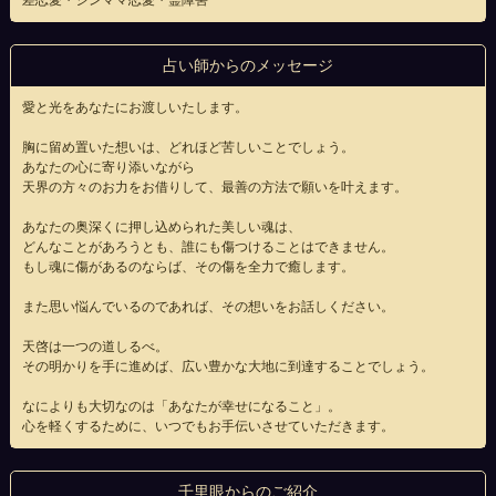
差恋愛・シンママ恋愛・霊障害
占い師からのメッセージ
愛と光をあなたにお渡しいたします。
胸に留め置いた想いは、どれほど苦しいことでしょう。
あなたの心に寄り添いながら
天界の方々のお力をお借りして、最善の方法で願いを叶えます。
あなたの奥深くに押し込められた美しい魂は、
どんなことがあろうとも、誰にも傷つけることはできません。
もし魂に傷があるのならば、その傷を全力で癒します。
また思い悩んでいるのであれば、その想いをお話しください。
天啓は一つの道しるべ。
その明かりを手に進めば、広い豊かな大地に到達することでしょう。
なによりも大切なのは「あなたが幸せになること」。
心を軽くするために、いつでもお手伝いさせていただきます。
千里眼からのご紹介