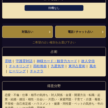
待機なし
横浜駅西口店
対面占い
電話 / チャット占い
ご希望の占い種別をお選び下さい
占術
霊聴
守護霊対話
神様カード・観音力カード
故人交信
チャネリング
四柱推命
九星気学
東洋占星術
風水
ヒーリング
チャクラ
得意分野
恋愛・不倫・仕事・相手の気持ち・対人関係・金運・開運方法・転職・起
業・結婚・婚活・相性・出会い・片思い・家庭問題・子育て・介護・毒親・
不登校・自己肯定感・ハラスメント・健康・同性愛・ペットの気持ち・年の