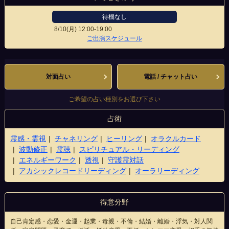
待機なし
8/10(月)
12:00-19:00
宇都宮オリオン通り店
ご出演スケジュール
対面占い
電話 / チャット占い
ご希望の占い種別をお選び下さい
占術
霊感・霊視
チャネリング
ヒーリング
オラクルカード
波動修正
霊聴
スピリチュアル・リーディング
エネルギーワーク
透視
守護霊対話
アカシックレコードリーディング
オーラリーディング
得意分野
自己肯定感・恋愛・金運・起業・毒親・不倫・結婚・離婚・浮気・対人関