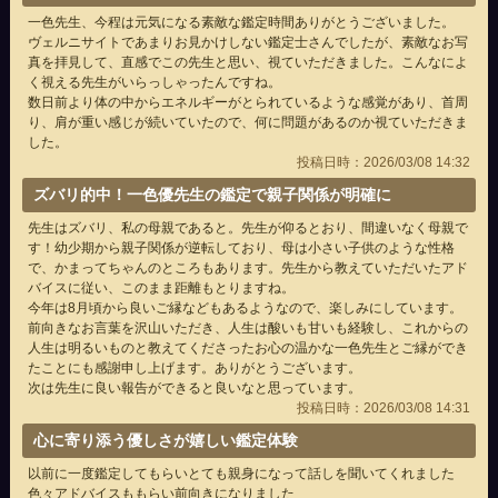
一色先生、今程は元気になる素敵な鑑定時間ありがとうございました。
ヴェルニサイトであまりお見かけしない鑑定士さんでしたが、素敵なお写
真を拝見して、直感でこの先生と思い、視ていただきました。こんなによ
く視える先生がいらっしゃったんですね。
数日前より体の中からエネルギーがとられているような感覚があり、首周
り、肩が重い感じが続いていたので、何に問題があるのか視ていただきま
した。
投稿日時：2026/03/08 14:32
ズバリ的中！一色優先生の鑑定で親子関係が明確に
先生はズバリ、私の母親であると。先生が仰るとおり、間違いなく母親で
す！幼少期から親子関係が逆転しており、母は小さい子供のような性格
で、かまってちゃんのところもあります。先生から教えていただいたアド
バイスに従い、このまま距離もとりますね。
今年は8月頃から良いご縁などもあるようなので、楽しみにしています。
前向きなお言葉を沢山いただき、人生は酸いも甘いも経験し、これからの
人生は明るいものと教えてくださったお心の温かな一色先生とご縁ができ
たことにも感謝申し上げます。ありがとうございます。
次は先生に良い報告ができると良いなと思っています。
投稿日時：2026/03/08 14:31
心に寄り添う優しさが嬉しい鑑定体験
以前に一度鑑定してもらいとても親身になって話しを聞いてくれました
色々アドバイスももらい前向きになりました