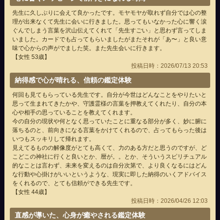
先生に久しぶりに会えて良かったです。モヤモヤが取れず自分では心の整
理が出来なくて先生に会いに行きました。思ってもいなかった心に響く涙
ぐんでしまう言葉を沢山伝えてくれて「先生すごい」と思わず言ってしま
いました。カードでも占ってもらいましたがまたそれが「あ〜」と良い意
味で心からの声がでました笑。また先生会いに行きます。
【女性 53歳】
投稿日時：2026/07/13 20:53
納得感で心が晴れる、信頼の鑑定体験
何回も見てもらっている先生です。自分が今世はどんなことをやりたいと
思って生まれてきたかや、守護霊様の言葉を押教えてくれたり、自分の本
心や相手の思っていることを教えてくれます。
今の自分の現状や何となく思っていたことに重なる部分が多く、妙に腑に
落ちるのと、前向きになる言葉をかけてくれるので、占ってもらった後は
いつもスッキリして帰れます。
見えてるものの解像度がとても高くて、力のある方だと思うのですが、ど
こどこの神社に行くと良いとか、暦が。。とか、そういうスピリチュアル
的なことは言わず、未来を変えるのは自分次第で、より良くなるにはどん
な行動や心掛けがいいというような、現実に即した納得のいくアドバイス
をくれるので、とても信頼ができる先生です。
【女性 44歳】
投稿日時：2026/04/26 12:03
直感が導いた、心身が癒やされる鑑定体験