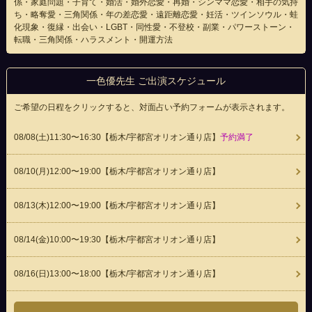
係・家庭問題・子育て・婚活・婚外恋愛・再婚・シンママ恋愛・相手の気持
ち・略奪愛・三角関係・年の差恋愛・遠距離恋愛・妊活・ツインソウル・蛙
化現象・復縁・出会い・LGBT・同性愛・不登校・副業・パワーストーン・
転職・三角関係・ハラスメント・開運方法
一色優先生 ご出演スケジュール
ご希望の日程をクリックすると、対面占い予約フォームが表示されます。
08/08(
土
)11:30〜16:30
【栃木/宇都宮オリオン通り店】
予約満了
08/10(
月
)12:00〜19:00
【栃木/宇都宮オリオン通り店】
08/13(
木
)12:00〜19:00
【栃木/宇都宮オリオン通り店】
08/14(
金
)10:00〜19:30
【栃木/宇都宮オリオン通り店】
08/16(
日
)13:00〜18:00
【栃木/宇都宮オリオン通り店】