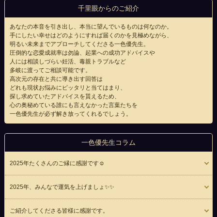
千里眼からのご紹介
あなたの本音を引き出し、本当に望んでいるものは何なのか。
手にしたい幸せはどのようにすれば届くのかを見極めながら、
明るい未来までアプローチしてくださる一色優先生。
圧倒的な恋愛成就率は勿論、起業への成功アドバイスや
人には相談しづらい妊活、毒親トラブルなど
多岐に渡ってご相談可能です。
高次元の存在と共に導き出す回答は
どれも現状お悩みにピッタリと当てはまり、
探し求めていたアドバイスを貰えるため、
心の奥秘めている誰にも言えなかった言葉たちを
一色優先生が必ず解き放ってくれるでしょう。
一色優先生コラム
2025年たくさんのご縁に感謝です☺️
2025年、みんなで運気を上げましょ✨✨
ご紹介してくださる皆様に感謝です。