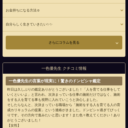
お金持ちになる方法☺️
自分らしく生きていきたい✨✨
さらにコラムを見る
一色優先生 クチコミ情報
一色優先生の言葉が現実に！驚きのドンピシャ鑑定
昨日は久しぶりの鑑定ありがとうございました！「人を育てる仕事をして
いくといいよ」と言われ、次決まっている仕事の施術だけではなく、施術
をする人を育てる事も視野に入れていこうと決心しました。
そしたらなんと、次決まっている職場から「施術をする人を育てる人の育
成カリキュラムの提案」という連絡がきました。ドンピシャ過ぎてびっく
りです。その方向で進みたいと思います！また色々教えてください！あり
がとうございました！
【女性】