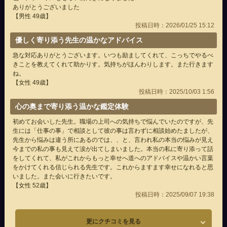
ありがとうございました
【男性 49歳】
投稿日時：2026/01/25 15:12
優しく寄り添う先生の温かなアドバイス
急な対応ありがとうございます。いつも励ましてくれて、こっちでやるべ
きことを教えてくれて助かりす。気持ちがほんわりします。また行きます
ね。
【女性 49歳】
投稿日時：2025/10/03 1:56
心の奥まで寄り添う温かな鑑定体験
初めてお会いした先生。職場の上司への気持ちで悩んでいたのですが、先
生には「仕事の事」で相談として彼の事は言わずに相談始めたましたが、
先生から悩みは違う所にあるのでは、、と、言われ私の本当の悩みが見え
今までの私の事も見えて涙が出てしまいました。本当の私に寄り添って話
をしてくれて、私がこれからもっと幸せへ道へのアドバイスや温かい言葉
をかけてくれる信じられる先生です。これからますます幸せになれると思
いました。また会いに行きたいです。
【女性 52歳】
投稿日時：2025/09/07 19:38
更にクチコミを見る