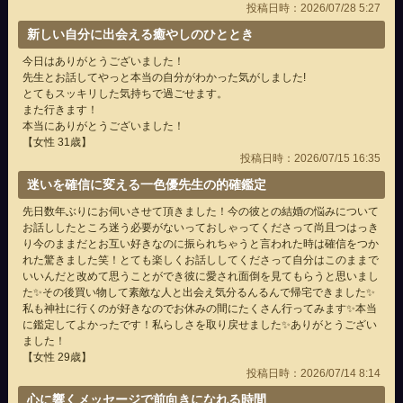
投稿日時：2026/07/28 5:27
新しい自分に出会える癒やしのひととき
今日はありがとうございました！
先生とお話してやっと本当の自分がわかった気がしました!
とてもスッキリした気持ちで過ごせます。
また行きます！
本当にありがとうございました！
【女性 31歳】
投稿日時：2026/07/15 16:35
迷いを確信に変える一色優先生の的確鑑定
先日数年ぶりにお伺いさせて頂きました！今の彼との結婚の悩みについて
お話ししたところ迷う必要がないっておしゃってくださって尚且つはっき
り今のままだとお互い好きなのに振られちゃうと言われた時は確信をつか
れた驚きました笑！とても楽しくお話ししてくださって自分はこのままで
いいんだと改めて思うことができ彼に愛され面倒を見てもらうと思いまし
た✨その後買い物して素敵な人と出会え気分るんるんで帰宅できました✨
私も神社に行くのが好きなのでお休みの間にたくさん行ってみます✨本当
に鑑定してよかったです！私らしさを取り戻せました✨ありがとうござい
ました！
【女性 29歳】
投稿日時：2026/07/14 8:14
心に響くメッセージで前向きになれる時間