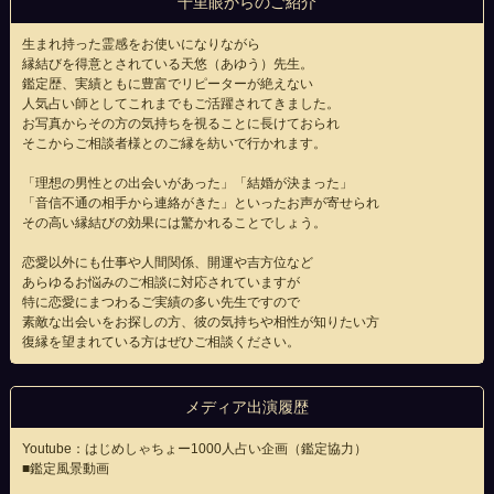
千里眼からのご紹介
生まれ持った霊感をお使いになりながら
縁結びを得意とされている天悠（あゆう）先生。
鑑定歴、実績ともに豊富でリピーターが絶えない
人気占い師としてこれまでもご活躍されてきました。
お写真からその方の気持ちを視ることに長けておられ
そこからご相談者様とのご縁を紡いで行かれます。
「理想の男性との出会いがあった」「結婚が決まった」
「音信不通の相手から連絡がきた」といったお声が寄せられ
その高い縁結びの効果には驚かれることでしょう。
恋愛以外にも仕事や人間関係、開運や吉方位など
あらゆるお悩みのご相談に対応されていますが
特に恋愛にまつわるご実績の多い先生ですので
素敵な出会いをお探しの方、彼の気持ちや相性が知りたい方
復縁を望まれている方はぜひご相談ください。
メディア出演履歴
Youtube：はじめしゃちょー1000人占い企画（鑑定協力）
■鑑定風景動画