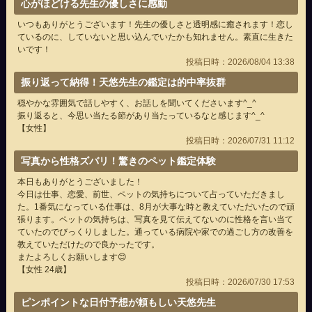
心がほどける先生の優しさに感動
いつもありがとうございます！先生の優しさと透明感に癒されます！恋し
ているのに、していないと思い込んでいたかも知れません。素直に生きた
いです！
投稿日時：2026/08/04 13:38
振り返って納得！天悠先生の鑑定は的中率抜群
穏やかな雰囲気で話しやすく、お話しを聞いてくださいます^_^
振り返ると、今思い当たる節があり当たっているなと感じます^_^
【女性】
投稿日時：2026/07/31 11:12
写真から性格ズバリ！驚きのペット鑑定体験
本日もありがとうございました！
今日は仕事、恋愛、前世、ペットの気持ちについて占っていただきまし
た。1番気になっている仕事は、8月が大事な時と教えていただいたので頑
張ります。ペットの気持ちは、写真を見て伝えてないのに性格を言い当て
ていたのでびっくりしました。通っている病院や家での過ごし方の改善を
教えていただけたので良かったです。
またよろしくお願いします😊
【女性 24歳】
投稿日時：2026/07/30 17:53
ピンポイントな日付予想が頼もしい天悠先生