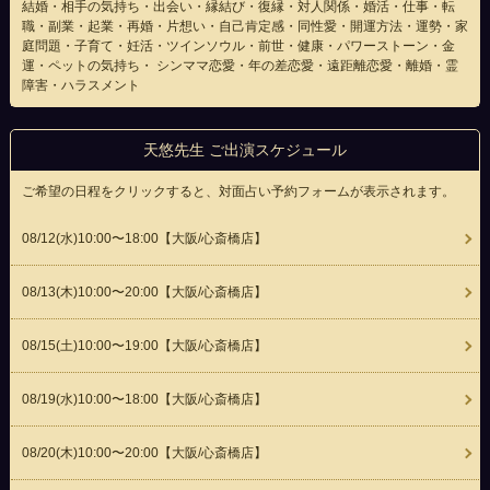
結婚・相手の気持ち・出会い・縁結び・復縁・対人関係・婚活・仕事・転
職・副業・起業・再婚・片想い・自己肯定感・同性愛・開運方法・運勢・家
庭問題・子育て・妊活・ツインソウル・前世・健康・パワーストーン・金
運・ペットの気持ち・ シンママ恋愛・年の差恋愛・遠距離恋愛・離婚・霊
障害・ハラスメント
天悠先生 ご出演スケジュール
ご希望の日程をクリックすると、対面占い予約フォームが表示されます。
08/12(
水
)10:00〜18:00
【大阪/心斎橋店】
08/13(
木
)10:00〜20:00
【大阪/心斎橋店】
08/15(
土
)10:00〜19:00
【大阪/心斎橋店】
08/19(
水
)10:00〜18:00
【大阪/心斎橋店】
08/20(
木
)10:00〜20:00
【大阪/心斎橋店】