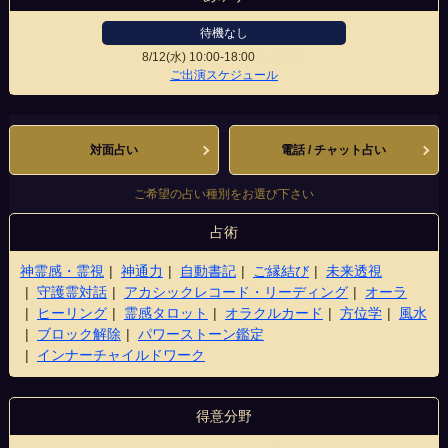
待機なし
8/12(水)
10:00-18:00
心斎橋店
ご出演スケジュール
対面占い
電話 / チャット占い
ご希望の占い種別をお選び下さい
占術
神霊感・霊視
神通力
自動書記
ご縁結び
未来透視
守護霊対話
アカシックレコード・リーディング
オーラ
ヒーリング
霊感タロット
オラクルカード
方位学
風水
ブロック解除
パワーストーン鑑定
インナーチャイルドワーク
得意分野