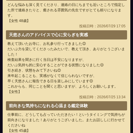
どんな悩みも深く見てくださり、連絡の日にちまでも近いところで指定し
た所で連絡きたりと、癒される雰囲気の先生ですがとても頼りになりま
す。
【女性 48歳】
投稿日時：2026/07/29 17:05
天悠さんのアドバイスで心に安らぎを実感
教えて頂いたお寺に、お礼参り行ってきました😊
だいぶ力を貸してくださったみたいで、教えて頂き、ありがとうございま
した！
検査結果を聞きに行く当日は不安になりますが、
だいぶ気持ち的に安心することができる状態になりました😌
引き続き、状態をみて下さいね😊
来年起こることも、実感がなくて信じられないですが、
早く天悠さんに報告できる日を楽しみにしています😊
これからも、同じことを聞くと思いますが、よろしくお願いします。
【女性】
投稿日時：2026/07/25 13:34
前向きな気持ちになれる心温まる鑑定体験
仕事前に、どうしても占っていただきたい！というタイミングで気持ちが
前向きになりました！ありがとうございました。またお話ししに行かせて
くださいね
【女性 45歳】