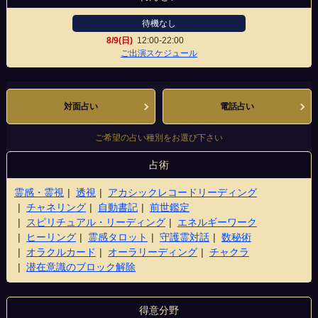
待機なし
8/9(日)
12:00-22:00
渋谷店
ご出演スケジュール
対面占い
電話占い
ご希望の占い種別をお選び下さい
占術
霊感・霊視
透視
アカシックレコードリーディング
チャネリング
自動書記
前世鑑定
スピリチュアル・リーディング
エネルギーワーク
ヒーリング
霊感タロット
守護霊対話
数秘術
オラクルカード
オーラリーディング
チャクラ
潜在意識のブロック解除
得意分野