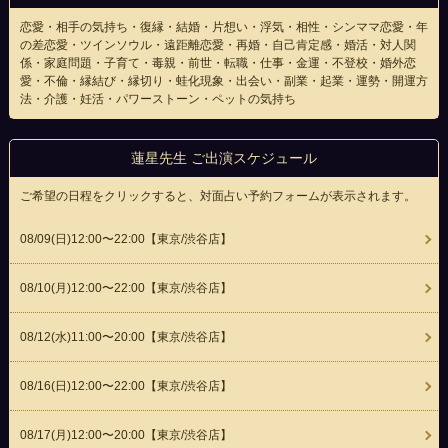
恋愛・相手の気持ち・復縁・結婚・片想い・浮気・相性・シンママ恋愛・年
の差恋愛・ツインソウル・遠距離恋愛・再婚・自己肯定感・婚活・対人関
係・家庭問題・子育て・毒親・前世・転職・仕事・金運・不登校・婚外恋
愛・不倫・縁結び・縁切り・蛙化現象・出会い・副業・起業・運勢・開運方
法・介護・妊活・パワーストーン・ペットの気持ち
蓮星先生 ご出演スケジュール
ご希望の日程をクリックすると、対面占い予約フォームが表示されます。
08/09(
日
)12:00〜22:00
【東京/渋谷店】
08/10(
月
)12:00〜22:00
【東京/渋谷店】
08/12(
水
)11:00〜20:00
【東京/渋谷店】
08/16(
日
)12:00〜22:00
【東京/渋谷店】
08/17(
月
)12:00〜20:00
【東京/渋谷店】