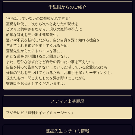
千里眼からのご紹介
“何も話していないのに視抜かれすぎる”
霊視を駆使し、次から次へとあなたの現状を
ピタリと的中させながら、現状の疑問や不安に
的確な答えを見い出す蓮星先生。
迷いや不安を払拭しながら、自分自身を深く知れる機会を
与えてくれる鑑定を施してくれるため、
蓮星先生からのアドバイスを基に、
新たな道を切り開けること間違いなし。
また、恋仲なはずだけど自分の言いたい事を言えない。
自信を持って告白できない…といった滞っている恋愛状況にも
好転の兆しを見つけてくれるため、お相手を深くリーディングし、
視えたもの、聞こえたものを浮き彫りにしながら
突破口をお伝えしてくださいますよ。
メディア出演履歴
フジテレビ「週刊ナイナイミュージック」
蓮星先生 クチコミ情報