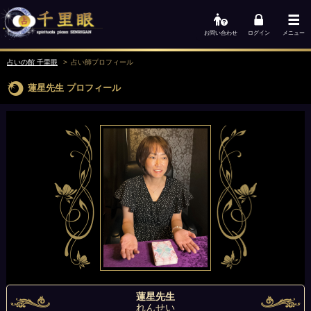
お問い合わせ
ログイン
メニュー
占いの館 千里眼
占い師
プロフィール
蓮星先生
プロフィール
蓮星先生
れんせい