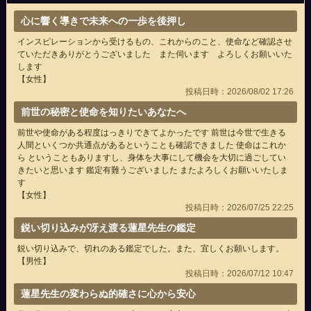
心に響く導きで未来への一歩を後押し
インスピレーションから受けるもの、これからのこと、使命など確認させ
ていただきありがとうございました また伺います よろしくお願いいた
します
【女性】
投稿日時：2026/08/02 17:26
前世の秘密と使命を知りたいあなたへ
前世や使命がある程度はっきりできてよかったです 前世は今世で生きる
人間といくつか共通点があるということも確認できました 使命はこれか
ら ということもありますし、身体を大事にして機会を大切に過ごしてい
きたいと思います 鑑定有難うございました またよろしくお願いいたしま
す
【女性】
投稿日時：2026/07/25 22:25
鋭い切り込みが冴え渡る蓮星先生の鑑定
鋭い切り込みで、切れのある鑑定でした。また、宜しくお願いします。
【男性】
投稿日時：2026/07/12 10:47
蓮星先生の変わらぬ的確さに心から安心