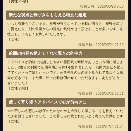
【男性 26歳】
投稿日時：2026/06/20 8:00
新たな視点と気づきをもらえる特別な鑑定
いつも有難うございます。視野が狭くなっている時に伺うと、視野を広げ
て貰えたり、別の角度からの視点に気付かせて頂けることが多いです。今
後とも、よろしくお願いいたします。
【女性】
投稿日時：2026/05/04 21:50
前回の内容も覚えてくれて驚きの的中力
アドバイスが的確でお話ししやすい雰囲気で時間があっという間に感じま
した。2度目の利用で初回利用から約1年空きましたが、前回のお話を覚え
ててくださって嬉しかったです。蓮星先生の目の奥を見られてるような感
覚が好きです！また道に迷った時は伺わせていただきます。ありがとうご
ざいました！
【女性 28歳】
投稿日時：2026/05/03 22:51
優しく寄り添うアドバイスで心が前向きに
今の苦しみや悲しみは何のためなのかを透視して感じることを教えていた
だき有難うございました この苦しみに飲まれないよう考えて行動します
【女性】
投稿日時：2026/04/24 21:54