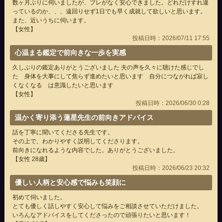
数ヶ月ぶりに伺いましたが、ブレがなく安心できました。どれだけすれ違
っているのか、、、遠回りせず1日でも早く成就して欲しいと思います。
また、近いうちに伺います。
【女性】
投稿日時：2026/07/11 17:55
心温まる鑑定で前向きな一歩を実感
久しぶりの鑑定ありがとうございました 夫の声を久々に聴けた感じでし
た 身体を大事にして焦らず進めたいと思います 自分につながれば寂し
くなくなる は意識したいと思います
【女性】
投稿日時：2026/06/30 0:28
温かく寄り添う蓮星先生の前向きアドバイス
話を丁寧に聞いてくださる先生です。
その上で、わかりやすく説明してくださります。
前向きになれるような内容でした。ありがとうございました。
【女性 28歳】
投稿日時：2026/06/23 20:32
優しい人柄と安心感で悩みも笑顔に
初めて伺いました。
とても優しく話しやすく安心して悩みをご相談させていただけました。
いろんなアドバイスをしてくださったので頑張りたいと思います！