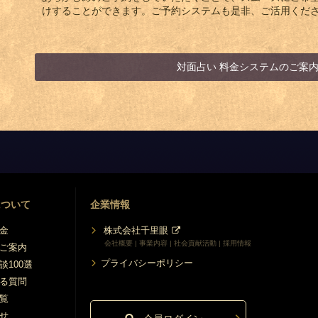
けすることができます。ご予約システムも是非、ご活用くだ
対面占い 料金システムのご案
について
企業情報
金
株式会社千里眼
会社概要 | 事業内容 | 社会貢献活動 | 採用情報
ご案内
プライバシーポリシー
談100選
る質問
覧
せ