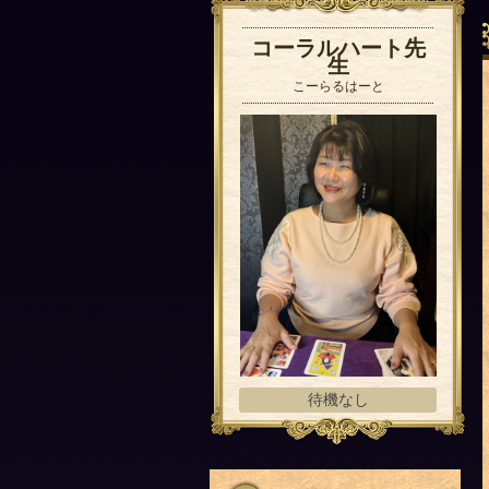
コーラルハート先
生
こーらるはーと
待機なし