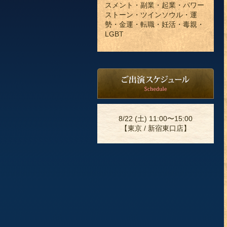
スメント・副業・起業・パワー
ストーン・ツインソウル・運
勢・金運・転職・妊活・毒親・
LGBT
8/22 (土) 11:00〜15:00
【東京 / 新宿東口店】