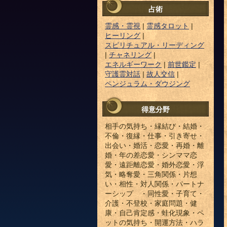
占術
霊感・霊視
|
霊感タロット
|
ヒーリング
|
スピリチュアル・リーディング
|
チャネリング
|
エネルギーワーク
|
前世鑑定
|
守護霊対話
|
故人交信
|
ペンジュラム・ダウジング
得意分野
相手の気持ち・縁結び・結婚・
不倫・復縁・仕事・引き寄せ・
出会い・婚活・恋愛・再婚・離
婚・年の差恋愛・シンママ恋
愛・遠距離恋愛・婚外恋愛・浮
気・略奪愛・三角関係・片想
い・相性・対人関係・パートナ
ーシップ ・同性愛・子育て・
介護・不登校・家庭問題・健
康・自己肯定感・蛙化現象・ペ
ットの気持ち・開運方法・ハラ