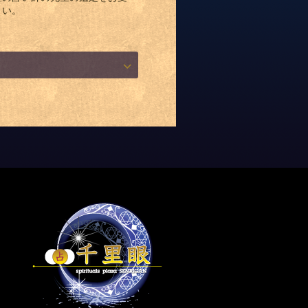
さい。
内