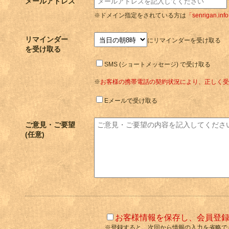
メールアドレス
※ドメイン指定をされている方は
「senrigan.inf
リマインダー
にリマインダーを受け取る
を受け取る
SMS (ショートメッセージ) で受け取る
※
お客様の携帯電話の契約状況により、正しく受
Eメールで受け取る
ご意見・ご要望
(任意)
お客様情報を保存し、会員登
※登録すると、次回から情報の入力を省略で