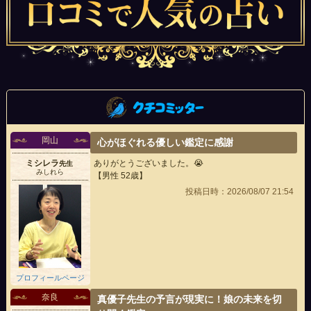
岡山
心がほぐれる優しい鑑定に感謝
ミシレラ
ありがとうございました。😭
先生
みしれら
【男性 52歳】
投稿日時：2026/08/07 21:54
プロフィールページ
奈良
真優子先生の予言が現実に！娘の未来を切