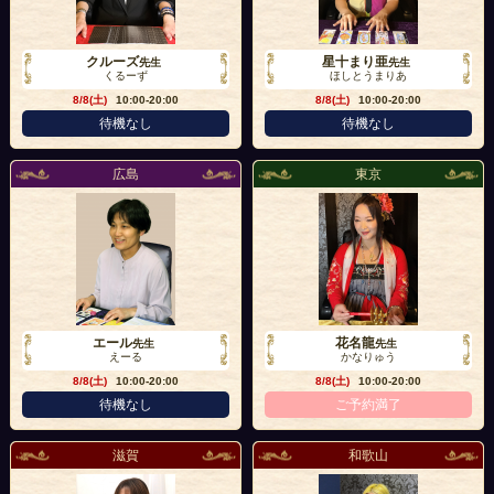
クルーズ
星十まり亜
先生
先生
くるーず
ほしとうまりあ
8/8(土)
10:00-20:00
8/8(土)
10:00-20:00
待機なし
待機なし
広島
東京
エール
花名龍
先生
先生
えーる
かなりゅう
8/8(土)
10:00-20:00
8/8(土)
10:00-20:00
待機なし
ご予約満了
滋賀
和歌山