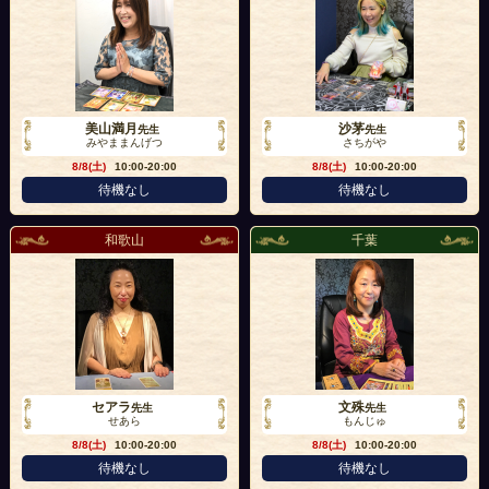
美山満月
沙茅
先生
先生
みやままんげつ
さちがや
8/8(土)
10:00-20:00
8/8(土)
10:00-20:00
待機なし
待機なし
和歌山
千葉
セアラ
文殊
先生
先生
せあら
もんじゅ
8/8(土)
10:00-20:00
8/8(土)
10:00-20:00
待機なし
待機なし