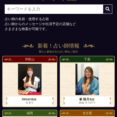
占い師の名前・使用する占術
占い師からのメッセージや出演予定の店舗など
さまざまな検索が可能です。
新着！占い師情報
新たに参加された占い師をご紹介
和歌山
千葉
himari
峯 狼月
先生
先生
ひまり
みね ろうげつ
福岡
名古屋