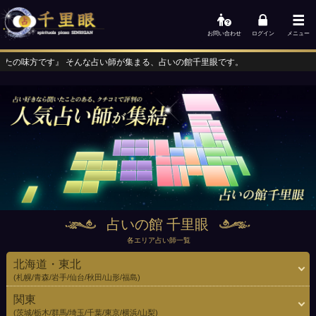
お問い合わせ
ログイン
メニュー
占い師が集まる、占いの館千里眼です。
占いの館 千里眼
各エリア占い師一覧
北海道・東北
(札幌/青森/岩手/仙台/秋田/山形/福島)
関東
(茨城/栃木/群馬/埼玉/千葉/東京/横浜/山梨)