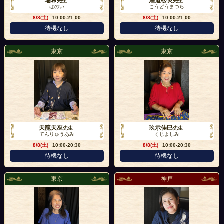
瑞希
煌道松良
先生
先生
はのい
こうどうまつら
8/8(土)
10:00-21:00
8/8(土)
10:00-21:00
待機なし
待機なし
東京
東京
天龍天巫
玖示佳巳
先生
先生
てんりゅうあみ
くじよしみ
8/8(土)
10:00-20:30
8/8(土)
10:00-20:30
待機なし
待機なし
東京
神戸