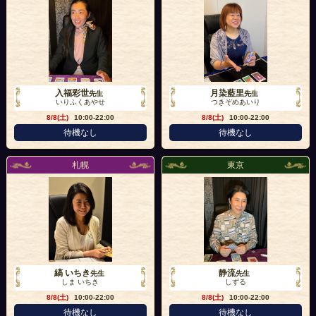
入福彩世
月染藍里
先生
先生
いりふくあやせ
つきぞめあいり
8/8(土)
10:00-22:00
8/8(土)
10:00-22:00
待機なし
待機なし
札幌
東京
縞 いちき
静流
先生
先生
しま いちき
しずる
8/8(土)
10:00-22:00
8/8(土)
10:00-22:00
待機なし
待機なし