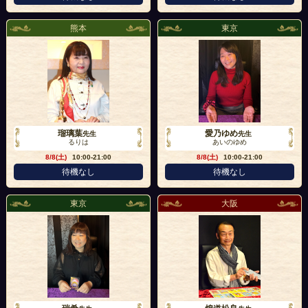
熊本
東京
瑠璃葉
愛乃ゆめ
先生
先生
るりは
あいのゆめ
8/8(土)
10:00-21:00
8/8(土)
10:00-21:00
待機なし
待機なし
東京
大阪