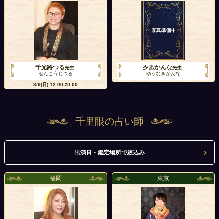
千光路つる
夕凪かんな
先生
先生
せんこうじつる
ゆうなぎかんな
8/9(日)
12:00-20:00
千里眼の占い師
出演日・鑑定場所で絞込み
福岡
東京