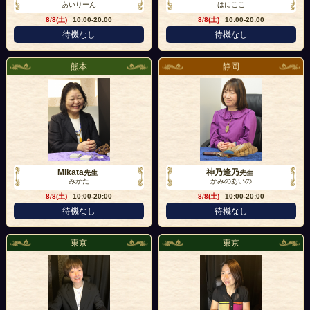
あいりーん
はにここ
8/8(土)
10:00-20:00
8/8(土)
10:00-20:00
待機なし
待機なし
熊本
静岡
Mikata
神乃逢乃
先生
先生
みかた
かみのあいの
8/8(土)
10:00-20:00
8/8(土)
10:00-20:00
待機なし
待機なし
東京
東京