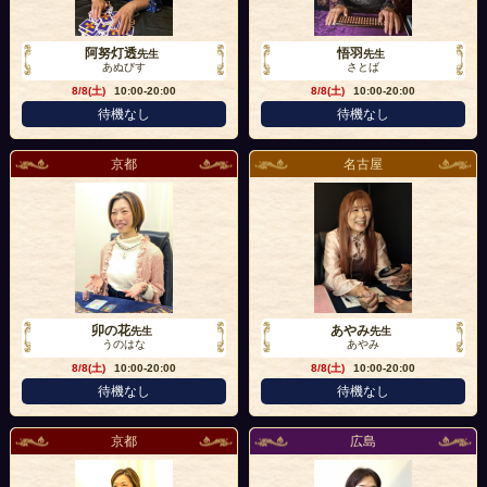
阿努灯透
悟羽
先生
先生
あぬびす
さとば
8/8(土)
10:00-20:00
8/8(土)
10:00-20:00
待機なし
待機なし
京都
名古屋
卯の花
あやみ
先生
先生
うのはな
あやみ
8/8(土)
10:00-20:00
8/8(土)
10:00-20:00
待機なし
待機なし
京都
広島