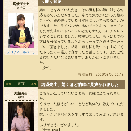
り開く鑑定
真優子
先生
まゆこ
娘のことをみていただき、その後も私の娘に対する対
応もみていただきました。今まで気づかなかった娘の
ことや、娘の持っている可能性についても知ることが
できました。ライバルがいるので△とおっしゃってま
したが先生のアドバイスのとおり新たな方にチャレン
ジすることにしました。結果◯でした。もうひとつの
方は多分残っているよとおっしゃってた通りで当たっ
ていて驚きました。結果、娘も私も先生のすすめてく
ださった方を選んで良かったと話してます。またご報
プロフィールページ
告に行きたいなと思います。ありがとうございまし
た。
【女性】
投稿日時：2026/08/07 21:48
東京
結望先生、驚くほど的確に見抜かれました
結望
こちらが話していないことも、的確に当てられまし
先生
ゆの
た。
今後やったほうがいいことなど具体的に教えていただ
きました。
教わったアドバイスを少しずつ試してみようと思いま
す。
ありがとうございました。
【女性 32歳】