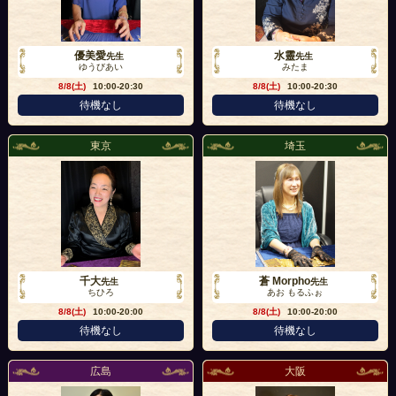
優美愛
水靈
先生
先生
ゆうびあい
みたま
8/8(土)
10:00-20:30
8/8(土)
10:00-20:30
待機なし
待機なし
東京
埼玉
千大
蒼 Morpho
先生
先生
ちひろ
あお もるふぉ
8/8(土)
10:00-20:00
8/8(土)
10:00-20:00
待機なし
待機なし
広島
大阪