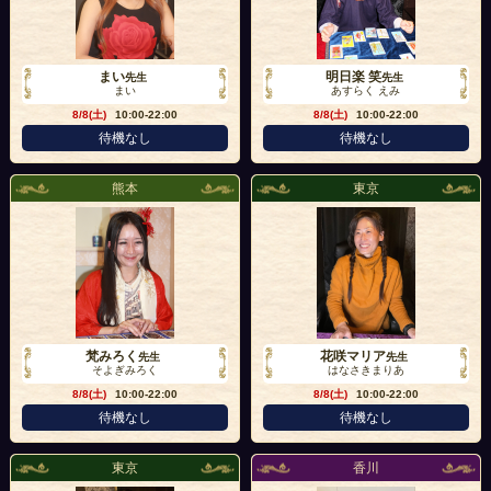
まい
明日楽 笑
先生
先生
まい
あすらく えみ
8/8(土)
10:00-22:00
8/8(土)
10:00-22:00
待機なし
待機なし
熊本
東京
梵みろく
花咲マリア
先生
先生
そよぎみろく
はなさきまりあ
8/8(土)
10:00-22:00
8/8(土)
10:00-22:00
待機なし
待機なし
東京
香川