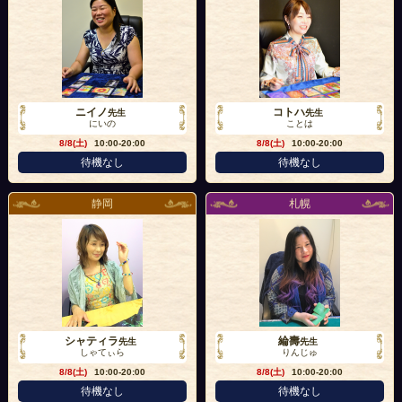
ニイノ
コトハ
先生
先生
にいの
ことは
8/8(土)
10:00-20:00
8/8(土)
10:00-20:00
待機なし
待機なし
静岡
札幌
シャティラ
綸壽
先生
先生
しゃてぃら
りんじゅ
8/8(土)
10:00-20:00
8/8(土)
10:00-20:00
待機なし
待機なし