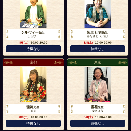
シルヴィー
皆里 紅羽
先生
先生
しるびー
みなさと くれは
8/8(土)
10:00-20:00
8/8(土)
10:00-20:00
待機なし
待機なし
京都
東京
龍舞
雪花
先生
先生
るま
ゆきはな
8/8(土)
10:00-20:00
8/8(土)
10:00-20:00
待機なし
待機なし