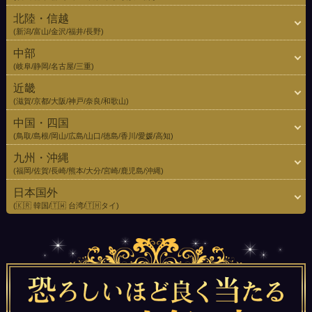
北陸・信越
(新潟/富山/金沢/福井/長野)
中部
(岐阜/静岡/名古屋/三重)
近畿
(滋賀/京都/大阪/神戸/奈良/和歌山)
中国・四国
(鳥取/島根/岡山/広島/山口/徳島/香川/愛媛/高知)
九州・沖縄
(福岡/佐賀/長崎/熊本/大分/宮崎/鹿児島/沖縄)
日本国外
(🇰🇷 韓国/🇹🇼 台湾/🇹🇭タイ)