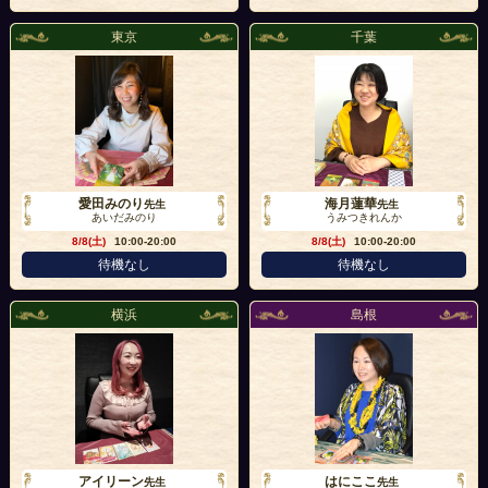
東京
千葉
愛田みのり
海月蓮華
先生
先生
あいだみのり
うみつきれんか
8/8(土)
10:00-20:00
8/8(土)
10:00-20:00
待機なし
待機なし
横浜
島根
アイリーン
はにここ
先生
先生