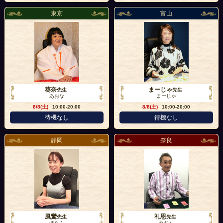
東京
富山
葵奈
まーじゃ
先生
先生
あおな
まーじゃ
8/8(土)
10:00-20:00
8/8(土)
10:00-20:00
待機なし
待機なし
静岡
奈良
風鸞
礼恩
先生
先生
ほらん
れおん