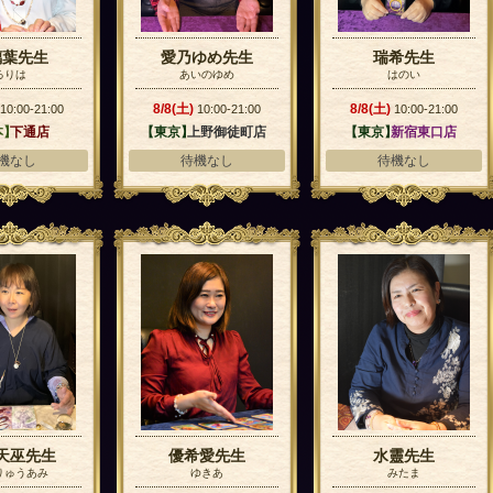
璃葉先生
愛乃ゆめ先生
瑞希先生
るりは
あいのゆめ
はのい
8/8(土)
8/8(土)
10:00-21:00
10:00-21:00
10:00-21:00
本】
下通店
【東京】
上野御徒町店
【東京】
新宿東口店
機なし
待機なし
待機なし
天巫先生
優希愛先生
水靈先生
りゅうあみ
ゆきあ
みたま