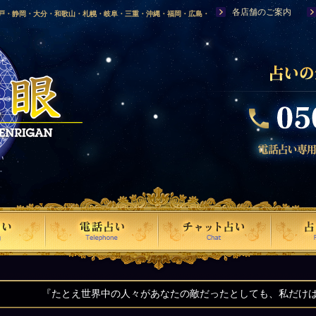
各店舗のご案内
神戸・静岡・大分・和歌山・札幌・岐阜・三重・沖縄・福岡・広島・
福島・岩手・高知・熊本・群馬・滋賀・福井・仙台・山口・宮崎・山
・富山・新潟・秋田・青森・島根に店舗を構える、口コミで評判の人
界中の人々があなたの敵だったとしても、私だけはあなたの味方です』