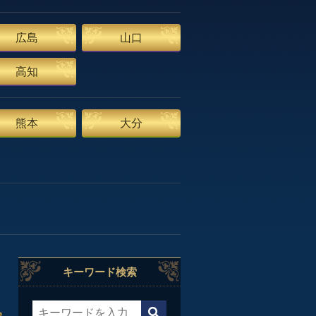
広島
山口
高知
熊本
大分
キーワード検索