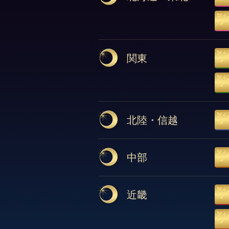
関東
北陸・信越
中部
近畿