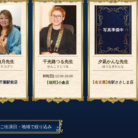
狼月先生
千光路つる先生
夕凪かんな先生
 ろうげつ
せんこうじつる
ゆうなぎかんな
8/9(日)
12:00-20:00
】
千葉駅前店
【名古屋】
名駅ささしま店
【福岡】
小倉店
ご出演日・地域で絞り込み