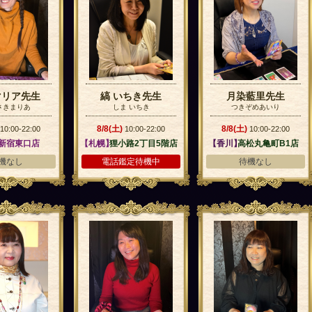
マリア先生
縞 いちき先生
月染藍里先生
さきまりあ
しま いちき
つきぞめあいり
8/8(土)
8/8(土)
10:00-22:00
10:00-22:00
10:00-22:00
】
新宿東口店
【札幌】
狸小路2丁目5階店
【香川】
高松丸亀町B1店
機なし
電話鑑定待機中
待機なし