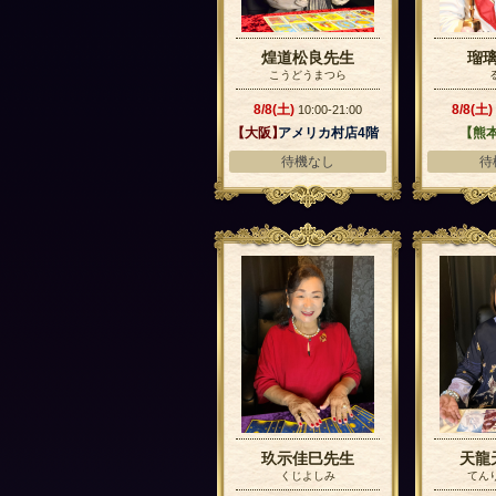
煌道松良先生
瑠
こうどうまつら
8/8(土)
8/8(土)
10:00-21:00
【大阪】
アメリカ村店4階
【熊
待機なし
待
玖示佳巳先生
天龍
くじよしみ
てん