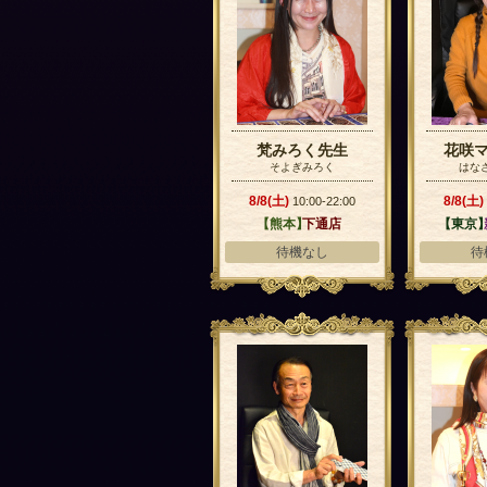
梵みろく先生
花咲
そよぎみろく
はな
8/8(土)
8/8(土)
10:00-22:00
【熊本】
下通店
【東京
待機なし
待