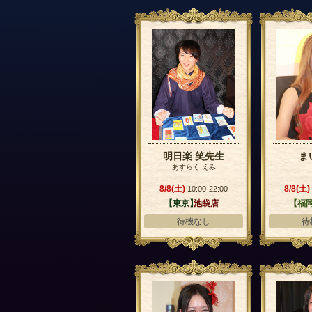
明日楽 笑先生
ま
あすらく えみ
8/8(土)
8/8(土)
10:00-22:00
【東京】
池袋店
【福
待機なし
待