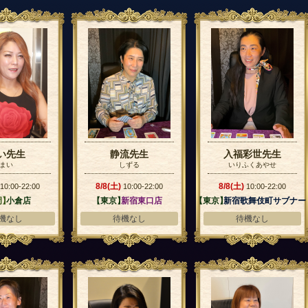
い先生
静流先生
入福彩世先生
まい
しずる
いりふくあやせ
8/8(土)
8/8(土)
10:00-22:00
10:00-22:00
10:00-22:00
岡】
小倉店
【東京】
新宿東口店
【東京】
新宿歌舞伎町サブナー
ド店
機なし
待機なし
待機なし