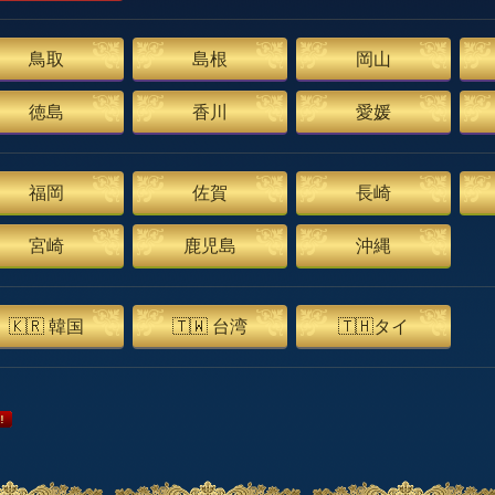
鳥取
島根
岡山
徳島
香川
愛媛
福岡
佐賀
長崎
宮崎
鹿児島
沖縄
🇰🇷 韓国
🇹🇼 台湾
🇹🇭タイ