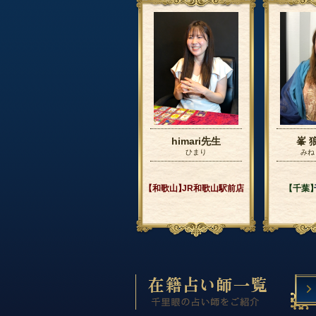
himari先生
峯 
ひまり
みね
【和歌山】
JR和歌山駅前店
【千葉