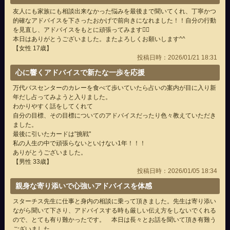
友人にも家族にも相談出来なかった悩みを最後まで聞いてくれ、丁寧かつ
的確なアドバイスを下さったおかげで前向きになれました！！自分の行動
を見直し、アドバイスをもとに頑張ってみます✊🏻
本日はありがとうございました。またよろしくお願いします^^
【女性 17歳】
投稿日時：2026/01/21 18:31
心に響くアドバイスで新たな一歩を応援
万代バスセンターのカレーを食べて歩いていたら占いの案内が目に入り新
年だし占ってみようと入りました。
わかりやすく話をしてくれて
自分の目標、その目標についてのアドバイスだったり色々教えていただき
ました。
最後に引いたカードは"挑戦"
私の人生の中で頑張らないといけない1年！！！
ありがとうございました。
【男性 33歳】
投稿日時：2026/01/05 18:34
親身な寄り添いで心強いアドバイスを体感
スターチス先生に仕事と身内の相談に乗って頂きました。先生は寄り添い
ながら聞いて下さり、アドバイスする時も厳しい伝え方をしないでくれる
ので、とても有り難かったです。 本日は長々とお話を聞いて頂き有難う
ございました。