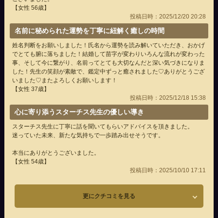
【女性 56歳】
投稿日時：2025/12/20 20:28
名前に秘められた運勢を丁寧に紐解く癒しの時間
姓名判断をお願いしました！氏名から運勢を読み解いていただき、おかげ
でとても腑に落ちました！結婚して苗字が変わりいろんな流れが変わった
事、そして今に繋がり、名前ってとても大切なんだと深い気づきになりま
した！先生の笑顔が素敵で、鑑定中ずっと癒されました♡ありがとうござ
いました♡またよろしくお願いします！
【女性 37歳】
投稿日時：2025/12/18 15:38
心に寄り添うスターチス先生の優しい導き
スターチス先生に丁寧に話を聞いてもらいアドバイスを頂きました。
迷っていた未来、新たな気持ちで一歩踏み出せそうです。
本当にありがとうございました。
【女性 54歳】
投稿日時：2025/10/10 17:11
更にクチコミを見る