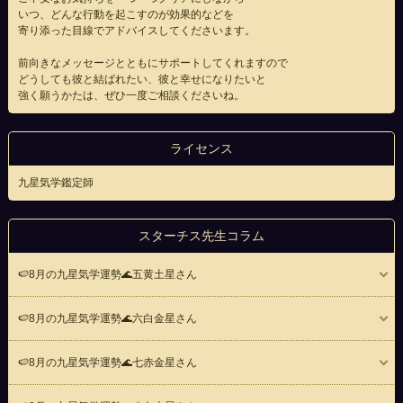
いつ、どんな行動を起こすのが効果的などを
寄り添った目線でアドバイスしてくださいます。
前向きなメッセージとともにサポートしてくれますので
どうしても彼と結ばれたい、彼と幸せになりたいと
強く願うかたは、ぜひ一度ご相談くださいね。
ライセンス
九星気学鑑定師
スターチス先生コラム
🍉8月の九星気学運勢🌊五黄土星さん
🍉8月の九星気学運勢🌊六白金星さん
🍉8月の九星気学運勢🌊七赤金星さん