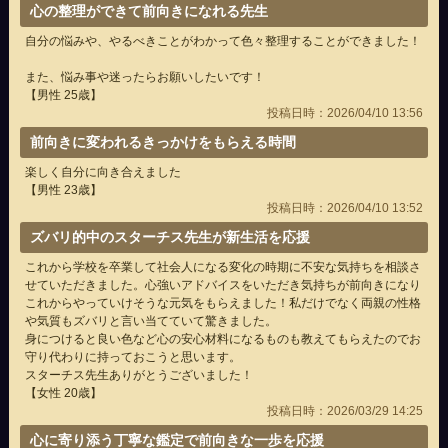
心の整理ができて前向きになれる先生
自分の悩みや、やるべきことがわかって色々整理することができました！
また、悩み事や迷ったらお願いしたいです！
【男性 25歳】
投稿日時：2026/04/10 13:56
前向きに変われるきっかけをもらえる時間
楽しく自分に向き合えました
【男性 23歳】
投稿日時：2026/04/10 13:52
ズバリ的中のスターチス先生が新生活を応援
これから学校を卒業して社会人になる変化の時期に不安な気持ちを相談さ
せていただきました。心強いアドバイスをいただき気持ちが前向きになり
これからやっていけそうな元気をもらえました！私だけでなく両親の性格
や気質もズバリと言い当てていて驚きました。
身につけると良い色など心の安心材料になるものも教えてもらえたのでお
守り代わりに持っておこうと思います。
スターチス先生ありがとうございました！
【女性 20歳】
投稿日時：2026/03/29 14:25
心に寄り添う丁寧な鑑定で前向きな一歩を応援