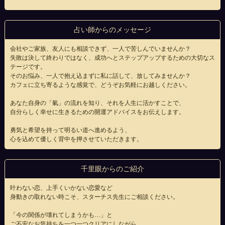
占い師からのメッセージ
会社やご家族、友人にも相談できず、一人で苦しんでいませんか？
失敗は決して終わりではなく、成功へとステップアップするための大切なス
テージです。
そのお悩み、一人で抱え込まずに私に話して、放してみませんか？
カフェに立ち寄るような感覚で、どうぞお気軽にお越しください。
あなた自身の「氣」の流れを知り、それを人生に活かすことで、
自分らしく幸せに生きるための開運アドバイスをお伝えします。
勇気と希望を持って明るい道へ進めるよう、
心を込めて優しく背中を押させていただきます。
千里眼からのご紹介
叶わない恋、上手くいかない恋愛など
身動きの取れない時こそ、スターチス先生にご相談ください。
「今の関係が壊れてしまうかも…」と
ご不安なお気持ちを一つ一つクリアにしながら