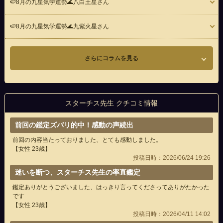
🍉8月の九星気学運勢🌊八白土星さん
🍉8月の九星気学運勢🌊九紫火星さん
さらにコラムを見る
スターチス先生 クチコミ情報
前回の鑑定ズバリ的中！感動の声続出
前回の内容当たっておりました、とても感動しました。
【女性 23歳】
投稿日時：2026/06/24 19:26
迷いを断つ、スターチス先生の率直鑑定
鑑定ありがとうございました、はっきり言ってくださってありがたかった
です
【女性 23歳】
投稿日時：2026/04/11 14:02