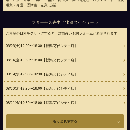
活・妊活・健康・出会い・相性・同性愛・自己肯定感・ハラスメント・蛙化
現象・介護・霊障害・副業/ 起業
スターチス先生 ご出演スケジュール
ご希望の日程をクリックすると、対面占い予約フォームが表示されます。
08/08(
土
)12:00〜18:30
【新潟/万代シテイ店】
08/14(
金
)11:30〜18:00
【新潟/万代シテイ店】
08/19(
水
)12:00〜18:30
【新潟/万代シテイ店】
08/20(
木
)13:30〜19:00
【新潟/万代シテイ店】
08/21(
金
)10:30〜18:00
【新潟/万代シテイ店】
もっと表示する