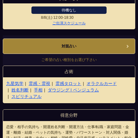
待機なし
8/8(土)
12:00-18:30
万代シテイ店
ご出演スケジュール
対面占い
ご希望の占い種別をお選び下さい
占術
九星気学
霊感・霊視
霊感タロット
オラクルカード
姓名判断
手相
ダウジング | ペンジュラム
スピリチュアル
得意分野
恋愛・相手の気持ち・開運姓名判断・開運方法・仕事/転職・家庭問題・金
運・離婚・結婚・ペットの気持ち・運勢・パワーストーン・対人関係・婚