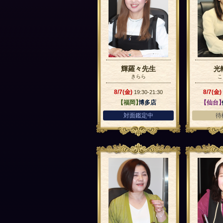
輝羅々先生
光
きらら
こ
8/7(金)
8/7(金)
19:30-21:30
【福岡】
博多店
【仙台
対面鑑定中
待