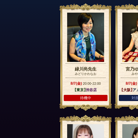
緑川尚先生
宮乃
みどりかわなお
みや
8/7(金)
8/7(金)
20:00-22:00
【東京】
渋谷店
【大阪】
ア
待機中
対