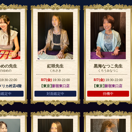
ゆめの先生
紅咲先生
黒海なつこ先生
のゆめの
くれさき
くろうみなつこ
8/7(金)
8/7(金)
19:30-22:00
19:30-22:00
19:30-22:00
メリカ村店4階
【東京】
新宿東口店
【東京】
新宿東口店
面鑑定中
対面鑑定中
待機中