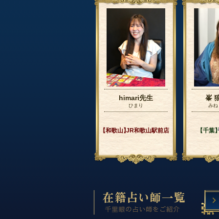
himari先生
峯 
ひまり
みね
【和歌山】
JR和歌山駅前店
【千葉