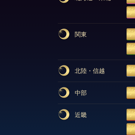
関東
北陸・信越
中部
近畿