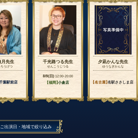
狼月先生
千光路つる先生
夕凪かんな先生
 ろうげつ
せんこうじつる
ゆうなぎかんな
8/9(日)
12:00-20:00
】
千葉駅前店
【名古屋】
名駅ささしま店
【福岡】
小倉店
ご出演日・地域で絞り込み