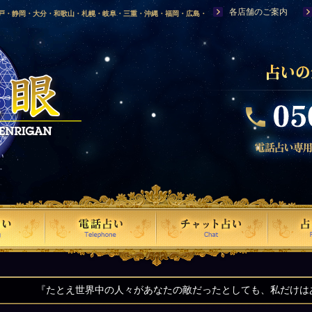
各店舗のご案内
神戸・静岡・大分・和歌山・札幌・岐阜・三重・沖縄・福岡・広島・
福島・岩手・高知・熊本・群馬・滋賀・福井・仙台・山口・宮崎・山
・富山・新潟・秋田・青森・島根に店舗を構える、口コミで評判の人
界中の人々があなたの敵だったとしても、私だけはあなたの味方です』