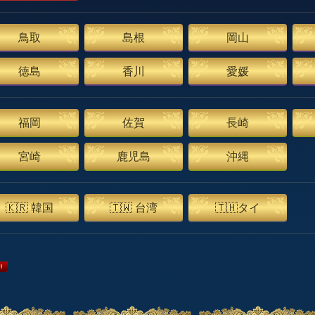
鳥取
島根
岡山
徳島
香川
愛媛
福岡
佐賀
長崎
宮崎
鹿児島
沖縄
🇰🇷 韓国
🇹🇼 台湾
🇹🇭タイ