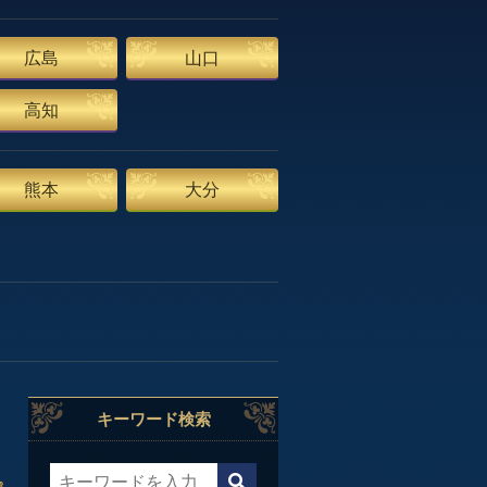
広島
山口
高知
熊本
大分
キーワード検索