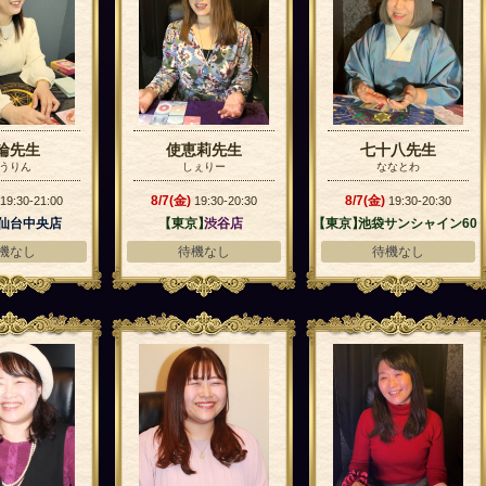
輪先生
使恵莉先生
七十八先生
うりん
しぇりー
ななとわ
8/7(金)
8/7(金)
19:30-21:00
19:30-20:30
19:30-20:30
】
仙台中央店
【東京】
渋谷店
【東京】
池袋サンシャイン60
通り店
機なし
待機なし
待機なし