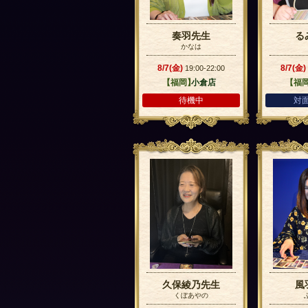
奏羽先生
る
かなは
8/7(金)
8/7(金)
19:00-22:00
【福岡】
小倉店
【福
待機中
対
久保綾乃先生
風
くぼあやの