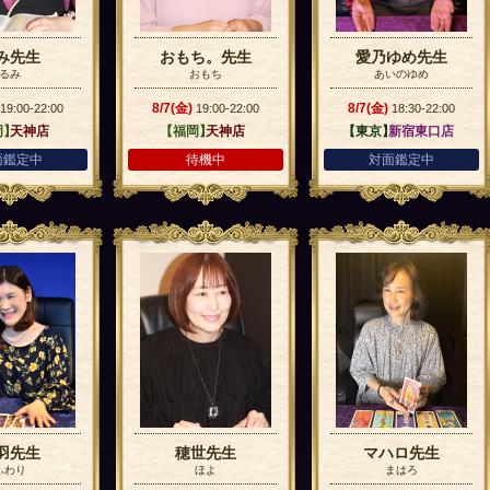
み先生
おもち。先生
愛乃ゆめ先生
るみ
おもち
あいのゆめ
8/7(金)
8/7(金)
19:00-22:00
19:00-22:00
18:30-22:00
岡】
天神店
【福岡】
天神店
【東京】
新宿東口店
面鑑定中
待機中
対面鑑定中
羽先生
穂世先生
マハロ先生
ふわり
ほよ
まはろ