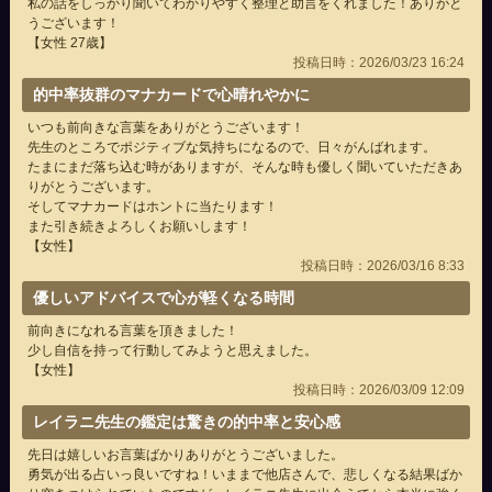
私の話をしっかり聞いてわかりやすく整理と助言をくれました！ありがと
うございます！
【女性 27歳】
投稿日時：2026/03/23 16:24
的中率抜群のマナカードで心晴れやかに
いつも前向きな言葉をありがとうございます！
先生のところでポジティブな気持ちになるので、日々がんばれます。
たまにまだ落ち込む時がありますが、そんな時も優しく聞いていただきあ
りがとうございます。
そしてマナカードはホントに当たります！
また引き続きよろしくお願いします！
【女性】
投稿日時：2026/03/16 8:33
優しいアドバイスで心が軽くなる時間
前向きになれる言葉を頂きました！
少し自信を持って行動してみようと思えました。
【女性】
投稿日時：2026/03/09 12:09
レイラニ先生の鑑定は驚きの的中率と安心感
先日は嬉しいお言葉ばかりありがとうございました。
勇気が出る占いっ良いですね！いままで他店さんで、悲しくなる結果ばか