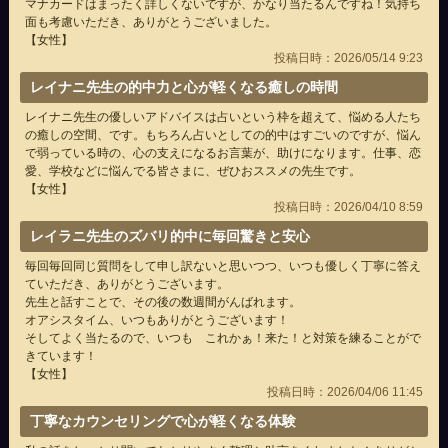
マナカードはまったく詳しくないですが、かなり当たるんですね！気持ち
面も考慮いただき、ありがとうございました。
【女性】
投稿日時：2026/05/14 9:23
レイナニ先生の的中力と心が軽くなる癒しの時間
レイナニ先生の優しいアドバイスは占いという枠を超えて、悩める人たち
の癒しの空間、です。もちろん占いとしての的中はすごいのですが、悩ん
で弱っている時の、心の支えになるお言葉が、助けになります。仕事、恋
愛、学校などに悩んでる皆さまに、ぜひおススメの先生です。
【女性】
投稿日時：2026/04/10 8:59
レイラニ先生のズバリ的中に毎回驚きと安心
毎回毎回同じ質問をして申し訳ないと思いつつ、いつも優しく丁寧に答え
ていただき、ありがとうございます。
先生と話すことで、その後の数週間がんばれます。
オアシスタイム、いつもありがとうございます！
そしてよく当たるので、いつも これかぁ！来た！と対策を練ることがで
きています！
【女性】
投稿日時：2026/04/06 11:45
丁寧なカウンセリングで心が軽くなる体験