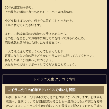
10年の鑑定歴を誇り、
その長年の経験に裏打ちされたアドバイスは具体的。
今どう動けばよいか、何を心に留めておくべきかを、
丁寧に教えてくださいます。
また、ご相談者様のお気持ちを受け止めながら、
その想いを念としてお相手に届ける力を持っておられるため、
恋愛成就を願う時にも頼りになる存在です。
一人で抱え込んで苦しくなってしまったとき、
言葉にならない心の声をどうかレイラニ先生に託してみてください。
あなたの願いが現実へと近づくよう、
あたたかく力強くサポートしてくださることでしょう。
レイラニ先生 クチコミ情報
レイラニ先生の的確アドバイスで迷いを解消
時折、何かに迷った時や不安なときにお世話になっております。お仕事も
恋愛も、健康についても普段ほ流せることも一度気になると不安になる時
があります。レイラニ先生はお話をいつも最後まで聞いてくださり的確な