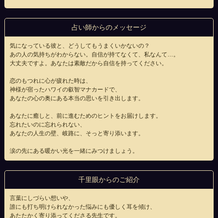
占い師からのメッセージ
気になっている彼と、どうしてもうまくいかないの？
あの人の気持ちがわからない。自信が持てなくて、私なんて…。
大丈夫ですよ。あなたは素敵だから自信を持ってください。
恋のもつれに心が疲れた時は、
神様が宿ったハワイの叡智マナカードで、
あなたの心の奥にある本当の思いを引き出します。
あなたに癒しと、前に進むためのヒントをお届けします。
忘れたいのに忘れられない、
あなたの人生の壁、岐路に、そっと寄り添います。
涙の先にある暖かい光を一緒にみつけましょう。
千里眼からのご紹介
言葉にしづらい想いや、
誰にも打ち明けられなかった悩みにも優しく耳を傾け、
あたたかく寄り添ってくださる先生です。