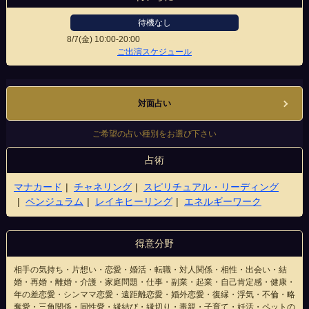
待機なし
8/7(金)
10:00-20:00
新宿歌舞伎町サブナード店
ご出演スケジュール
対面占い
ご希望の占い種別をお選び下さい
占術
マナカード
チャネリング
スピリチュアル・リーディング
ペンジュラム
レイキヒーリング
エネルギーワーク
得意分野
相手の気持ち・片想い・恋愛・婚活・転職・対人関係・相性・出会い・結
婚・再婚・離婚・介護・家庭問題・仕事・副業・起業・自己肯定感・健康・
年の差恋愛・シンママ恋愛・遠距離恋愛・婚外恋愛・復縁・浮気・不倫・略
奪愛・三角関係・同性愛・縁結び・縁切り・毒親・子育て・妊活・ペットの