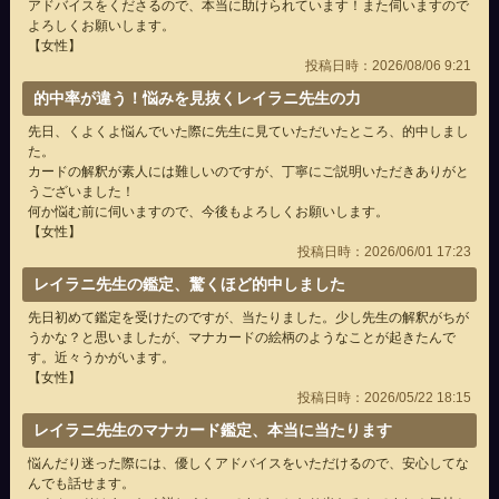
アドバイスをくださるので、本当に助けられています！また伺いますので
よろしくお願いします。
【女性】
投稿日時：2026/08/06 9:21
的中率が違う！悩みを見抜くレイラニ先生の力
先日、くよくよ悩んでいた際に先生に見ていただいたところ、的中しまし
た。
カードの解釈が素人には難しいのですが、丁寧にご説明いただきありがと
うございました！
何か悩む前に伺いますので、今後もよろしくお願いします。
【女性】
投稿日時：2026/06/01 17:23
レイラニ先生の鑑定、驚くほど的中しました
先日初めて鑑定を受けたのですが、当たりました。少し先生の解釈がちが
うかな？と思いましたが、マナカードの絵柄のようなことが起きたんで
す。近々うかがいます。
【女性】
投稿日時：2026/05/22 18:15
レイラニ先生のマナカード鑑定、本当に当たります
悩んだり迷った際には、優しくアドバイスをいただけるので、安心してな
んでも話せます。