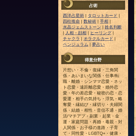
占術
西洋占星術
|
タロットカード
|
四柱推命
|
数秘術
|
手相
|
水晶ジェムストーン
|
姓名判断
|
人相・顔相
|
ヒーリング
|
チャクラ
|
オラクルカード
|
ペンジュラム
|
夢占い
得意分野
片想い・不倫・復縁・三角関
係・あいまいな関係・仕事/転
職・離婚・シンママ恋愛・ネッ
ト恋愛・遠距離恋愛・婚外恋
愛・年の差恋愛・秘密の恋・恋
愛運・相手の気持ち・浮気・略
奪愛・縁結び・縁切り・夫婦関
係・結婚・相性・音信不通・婚
活/マチアプ・副業・起業・金
運・家庭問題・再婚・毒親・対
人関係・お子様の進路・子育
て・同性愛・LGBTQ+・健康・