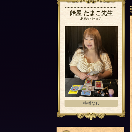
飴屋 たまこ先生
あめや たまこ
待機なし