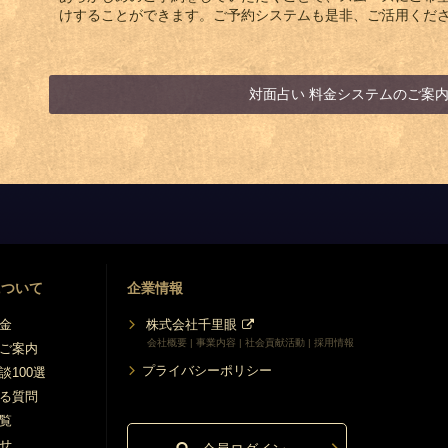
けすることができます。ご予約システムも是非、ご活用くだ
対面占い 料金システムのご案
について
企業情報
金
株式会社千里眼
会社概要 | 事業内容 | 社会貢献活動 | 採用情報
ご案内
プライバシーポリシー
談100選
る質問
覧
せ