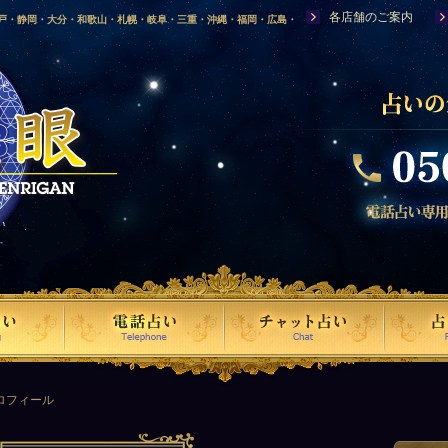
各店舗のご案内
神戸・静岡・大分・和歌山・札幌・岐阜・三重・沖縄・福岡・広島・
福島・岩手・高知・熊本・群馬・滋賀・福井・仙台・山口・宮崎・山
・富山・新潟・秋田・青森・島根に店舗を構える、口コミで評判の人
ロフィール