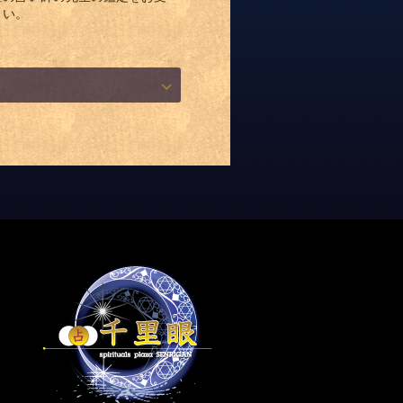
さい。
内