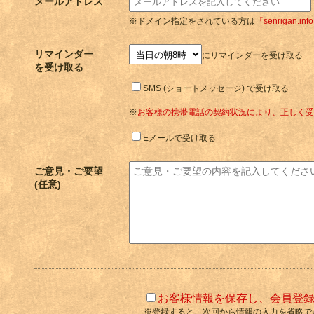
メールアドレス
※ドメイン指定をされている方は
「senrigan.inf
リマインダー
にリマインダーを受け取る
を受け取る
SMS (ショートメッセージ) で受け取る
※
お客様の携帯電話の契約状況により、正しく受
Eメールで受け取る
ご意見・ご要望
(任意)
お客様情報を保存し、会員登
※登録すると、次回から情報の入力を省略で