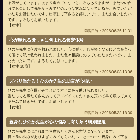
る気がしています。あまり進めていないところもありますが、また今の自
分でお会いして先生からみてどのような状況になっているか、みていただ
いたりお話したいです。出演して下さると嬉しいです。またお会いしたい
です。よろしくお願いします。
【女性】
投稿日時：2026/06/26 11:31
心が晴れる優しさに包まれる鑑定体験
ひのか先生に何度も救われました。心に響く、心が軽くなるひと言を言っ
て頂けて私は救われました。また色々相談にのっていただきたいです。ま
た会いたいです。よろしくお願いします。
【女性 30歳】
投稿日時：2026/06/08 13:06
ズバリ当たる！ひのか先生の助言が心強い
ひのか先生に何回かみて頂いて本当に色々助けられました。
当たってる事たくさんあってアドバイスもたくさん頂いて早く戻って来て
またみて頂きたいです。お願いします！
【女性】
投稿日時：2026/05/28 18:39
親身なひのか先生が心の悩みに寄り添う特別鑑定
ひのか先生にはこれまで何度もたくさんお世話になっています。
目の前の悩みがありすぎてみてもらいたいこと一つ一つ親身にみて下さっ