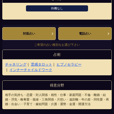
待機なし
アメリカ村店4階
対面占い
電話占い
ご希望の占い種別をお選び下さい
占術
チャネリング
霊感タロット
ヒプノセラピー
インナーチャイルドワーク
得意分野
相手の気持ち・恋愛・対人関係・相性・仕事・家庭問題・不倫・離婚・結
婚・浮気・略奪愛・復縁・三角関係・片想い・遠距離・年の差・同性愛・再
婚・出会い・子育て・嫁姑問題・介護・運勢・金運・開運方法