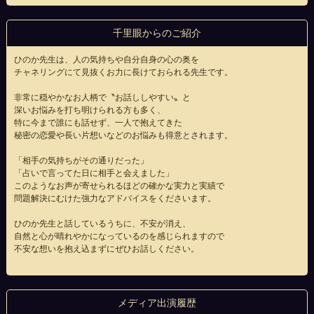
千里眼からのご紹介
ひのか先生は、人の気持ちや自分自身の心の奥を
チャネリングにて見抜くお力に長けておられる先生です。
非常に穏やかなお人柄で〝お話ししやすい〟と
深いお悩みを打ち明けられる方も多く、
特に今まで誰にも話せず、一人で抱えてきた
秘密の恋愛や長い片想いなどのお悩みも得意とされます。
「相手の気持ちがその通りだった」
「占いで言ってた日に相手と会えました」
このようなお声が寄せられるほどの確かな実力と実績で
問題解決にむけた強力なアドバイスをくださいます。
ひのか先生と話しているうちに、不安が消え、
自然と心が晴れやかになっているのを感じられますので
不安な想いを抱え込まずにぜひお話しください。
メディア出演履歴