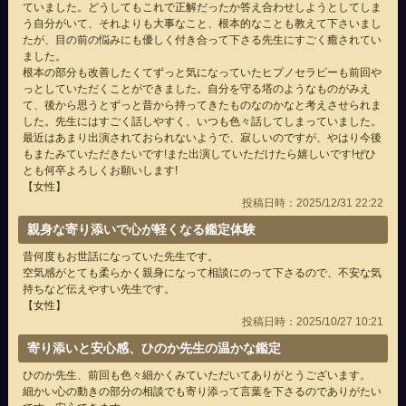
ていました。どうしてもこれで正解だったか答え合わせしようとしてしま
う自分がいて、それよりも大事なこと、根本的なことも教えて下さいまし
たが、目の前の悩みにも優しく付き合って下さる先生にすごく癒されてい
ました。
根本の部分も改善したくてずっと気になっていたヒプノセラピーも前回や
っとしていただくことができました。自分を守る塔のようなものがみえ
て、後から思うとずっと昔から持ってきたものなのかなと考えさせられま
した。先生にはすごく話しやすく、いつも色々話してしまっていました。
最近はあまり出演されておられないようで、寂しいのですが、やはり今後
もまたみていただきたいです!また出演していただけたら嬉しいです!ぜひ
とも何卒よろしくお願いします!
【女性】
投稿日時：2025/12/31 22:22
親身な寄り添いで心が軽くなる鑑定体験
昔何度もお世話になっていた先生です。
空気感がとても柔らかく親身になって相談にのって下さるので、不安な気
持ちなど伝えやすい先生です。
【女性】
投稿日時：2025/10/27 10:21
寄り添いと安心感、ひのか先生の温かな鑑定
ひのか先生、前回も色々細かくみていただいてありがとうございます。
細かい心の動きの部分の相談でも寄り添って言葉を下さるのでありがたい