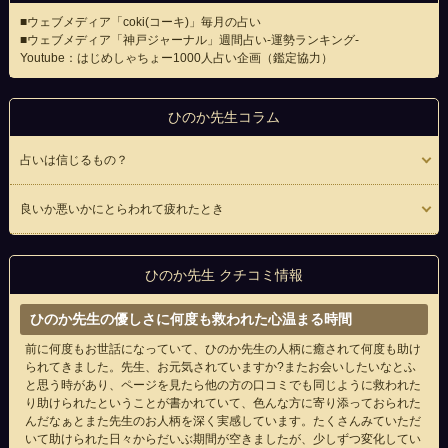
■
ウェブメディア「coki(コーキ)」毎月の占い
■ウェブメディア「神戸ジャーナル」週間占い-運勢ランキング-
Youtube：はじめしゃちょー1000人占い企画（鑑定協力）
ひのか先生コラム
占いは信じるもの？
良いか悪いかにとらわれて疲れたとき
ひのか先生 クチコミ情報
ひのか先生の優しさに何度も救われた心温まる時間
前に何度もお世話になっていて、ひのか先生の人柄に癒されて何度も助け
られてきました。先生、お元気されていますか?またお会いしたいなとふ
と思う時があり、ページを見たら他の方の口コミでも同じように救われた
り助けられたということが書かれていて、色んな方に寄り添っておられた
んだなぁとまた先生のお人柄を深く実感しています。たくさんみていただ
いて助けられた日々からだいぶ期間が空きましたが、少しずつ変化してい