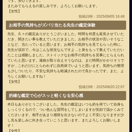
です。安心できます。
またみてもらえるの楽しみです。よろしくお願いします。
【女性】
投稿日時：2025/09/05 16:48
お相手の気持ちがズバリ当たる先生の鑑定体験
先生、久々の鑑定ありがとうございました。時間を何度も延長させていた
だき、聞きたい事を教えていただきました。お相手の状況や言いそうなこ
となど、当たっていると思います。お相手の気持ちを見てもらった時に、
先生が涙目で…今はこんな状況なんですよ…と身をもって教えていただい
たことは感動しました。ストイックなお相手の気持ちを見事にとらえられ
ていたと思います。連絡が取り合えそうなのは、まだ時間がかかりそうで
すが…これだけにとらわれずに自然体でいようと思います。気持ちの整理
も少しついたり、不安な気持ちも軽減されたので良かったです。また、よ
ろしくお願いしますね！
【女性】
投稿日時：2025/08/20 22:07
的確な鑑定で心がスッと軽くなる安心感
本日もありがとうございました。先生の鑑定はいつも的を得ていて自身も
しっくりくるので、つい色んな質問をしてしまいますが笑顔で温かくみて
くださいます。相手があまり感情を出さないのでよく不安になりますが少
し先を楽しみに向き合っていこうと思います。またよろしくお願いしま
す！
【女性】