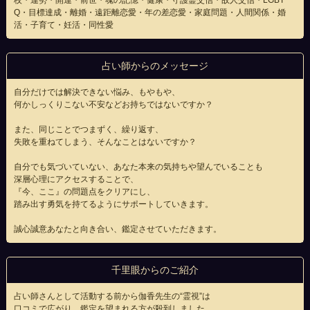
校・運勢・開運・前世・魂の記憶・健康・守護霊交信・故人交信・LGBT
Q・目標達成・離婚・遠距離恋愛・年の差恋愛・家庭問題・人間関係・婚
活・子育て・妊活・同性愛
占い師からのメッセージ
自分だけでは解決できない悩み、もやもや、
何かしっくりこない不安などお持ちではないですか？
また、同じことでつまずく、繰り返す、
失敗を重ねてしまう、そんなことはないですか？
自分でも気づいていない、あなた本来の気持ちや望んでいることも
深層心理にアクセスすることで、
『今、ここ』の問題点をクリアにし、
踏み出す勇気を持てるようにサポートしていきます。
誠心誠意あなたと向き合い、鑑定させていただきます。
千里眼からのご紹介
占い師さんとして活動する前から伽香先生の“霊視”は
口コミで広がり、鑑定を望まれる方が殺到しました。