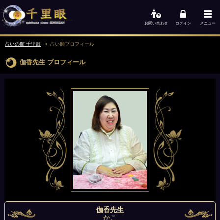
お問い合わせ
ログイン
メニュー
占いの館 千里眼
占い師
プロフィール
伽香先生
プロフィール
伽香先生
かこ