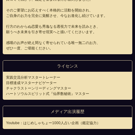
そのご要望にお応えすべく本格的に活動を開始され、
ご自身のお力を完全に覚醒させ、今なお進化し続けています。
行方のわからぬ恋愛も秀逸なる透視力で未来を読みとき、
願うべき未来を引き寄せ現実へと描いてくださいます。
感嘆のお声が絶え間なく寄せられている唯一無二のお力、
ぜひ一度、ご堪能ください。
ライセンス
実践交流分析マスタートレーナー
目標達成マスターナビゲーター
チャクラストーンリーディングマスター
ハートソウルスピリット式『仙界数秘術』マスター
メディア出演履歴
Youtube：はじめしゃちょー1000人占い企画（鑑定協力）