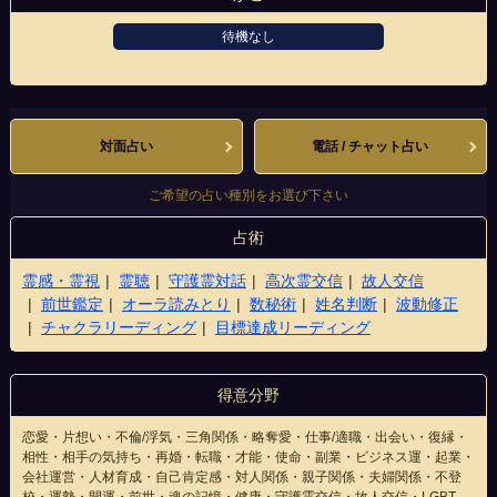
待機なし
福山宮通り店
対面占い
電話 / チャット占い
ご希望の占い種別をお選び下さい
占術
霊感・霊視
霊聴
守護霊対話
高次霊交信
故人交信
前世鑑定
オーラ読みとり
数秘術
姓名判断
波動修正
チャクラリーディング
目標達成リーディング
得意分野
恋愛・片想い・不倫/浮気・三角関係・略奪愛・仕事/適職・出会い・復縁・
相性・相手の気持ち・再婚・転職・才能・使命・副業・ビジネス運・起業・
会社運営・人材育成・自己肯定感・対人関係・親子関係・夫婦関係・不登