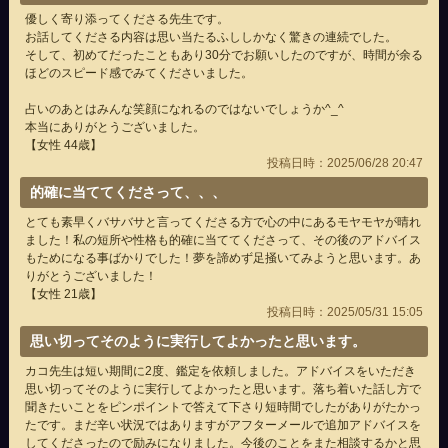
優しく寄り添ってくださる先生です。
お話してくださる内容は思い当たるふししかなく驚きの連続でした。
そして、初めてだったこともあり30分でお願いしたのですが、時間が余る
ほどのスピード感でみてくださいました。
占いのあとはみんな笑顔になれるのではないでしょうか^_^
本当にありがとうございました。
【女性 44歳】
投稿日時：2025/06/28 20:47
的確に当ててくださって、、、
とても素早くバサバサと言ってくださる方で心の中にあるモヤモヤが晴れ
ました！私の短所や性格も的確に当ててくださって、その後のアドバイス
もためになる事ばかりでした！夢を諦めず足掻いてみようと思います。あ
りがとうございました！
【女性 21歳】
投稿日時：2025/05/31 15:05
思い切ってそのように実行してよかったと思います。
カコ先生は短い期間に2度、鑑定を依頼しました。アドバイスをいただき
思い切ってそのように実行してよかったと思います。落ち着いた話し方で
聞きたいことをピンポイントで答えて下さり短時間でしたがありがたかっ
たです。まだ辛い状況ではありますがアフターメールで追加アドバイスを
してくださったので励みになりました。今後のことをまた相談するかと思