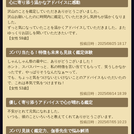
心に寄り添う温かなアドバイスに感動
沢山のことを鑑定していただきありがとうございました。
沢山お願いしたのに時間内に鑑定していただき少し気持ちが温かくなりま
した。
ずっと気になっていたことを温かくアドバイスしていただきました。また
ゆっくりお話しを聞いていただきたいです。
【女性 59歳】
投稿日時：2025/08/25 18:17
ズバリ当たる！特徴も未来も見抜く鑑定体験
しゃんしゃん祭の最中に、ありがどうございました！
ホント、スパスパーっと、私の特徴を言い当ててもらって、笑うしかなか
ったです。やっぱりそうなんだなぁ〜って。
でも、ちょっと気をつけないといけないことのアドバイスもいただいたの
で、これは本気で気をつけますね！
【女性 53歳】
投稿日時：2025/08/14 18:39
優しく寄り添うアドバイスで心が晴れる鑑定
不安がとれて元気になれました。
いつも、彼のこといろいろと教えてくれてありがとうございます。
投稿日時：2025/07/05 10:23
ズバリ見抜く鑑定力、伽香先生で悩み解消