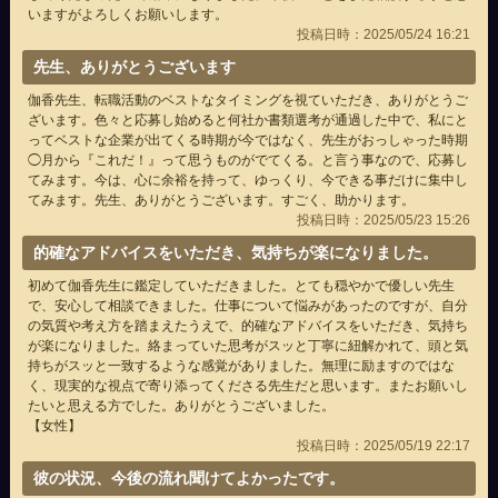
いますがよろしくお願いします。
投稿日時：2025/05/24 16:21
先生、ありがとうございます
伽香先生、転職活動のベストなタイミングを視ていただき、ありがとうご
ざいます。色々と応募し始めると何社か書類選考が通過した中で、私にと
ってベストな企業が出てくる時期が今ではなく、先生がおっしゃった時期
◯月から『これだ！』って思うものがでてくる。と言う事なので、応募し
てみます。今は、心に余裕を持って、ゆっくり、今できる事だけに集中し
てみます。先生、ありがとうございます。すごく、助かります。
投稿日時：2025/05/23 15:26
的確なアドバイスをいただき、気持ちが楽になりました。
初めて伽香先生に鑑定していただきました。とても穏やかで優しい先生
で、安心して相談できました。仕事について悩みがあったのですが、自分
の気質や考え方を踏まえたうえで、的確なアドバイスをいただき、気持ち
が楽になりました。絡まっていた思考がスッと丁寧に紐解かれて、頭と気
持ちがスッと一致するような感覚がありました。無理に励ますのではな
く、現実的な視点で寄り添ってくださる先生だと思います。またお願いし
たいと思える方でした。ありがとうございました。
【女性】
投稿日時：2025/05/19 22:17
彼の状況、今後の流れ聞けてよかったです。