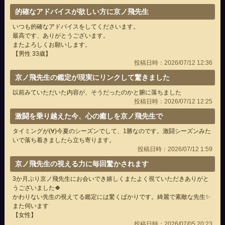
的確なアドバイスが欲しい方に京ノ飛先生
いつも的確なアドバイスをしてくださいます。
最高です、ありがとうございます。
またよろしくお願いします。
【男性 33歳】
投稿日時：2026/07/12 12:36
京ノ飛先生の鑑定が現実にリンクして驚きました
以前みていただいた内容が、そうだったのかと腑に落ちました
投稿日時：2026/07/12 12:25
激闘を乗り越えた今、心の癒しを京ノ飛先生で
タイミングが(∀)今夏のシーズンでして、1勝なのです。激闘シーズンみた
いで落ち着きましたら立ち寄ります。
投稿日時：2026/07/12 1:59
京ノ飛先生の視える力に毎回驚かされます
3か月ぶり京ノ飛先生にお会いでき嬉しくまたよく視ていただきありがと
うございました🍀
かわりない先生の視えてる鑑定には驚くばかりです。綺麗で素敵な先生✨
また伺います
【女性】
投稿日時：2026/07/05 20:23