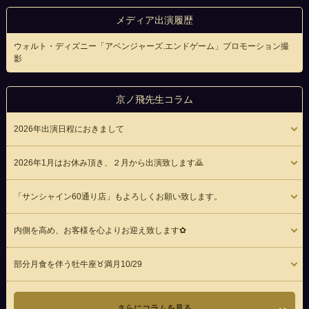
メディア出演履歴
ウォルト・ディズニー「アベンジャーズ.エンドゲーム」プロモーション撮
影
京ノ飛先生コラム
2026年出演日程におきまして
2026年1月はお休み頂き、２月から出演致します🙇
「サンシャイン60通り店」もよろしくお願い致します。
内側を高め、お客様を心よりお迎え致します✿
部分月食を伴う牡牛座♉満月10/29
さらにコラムを見る