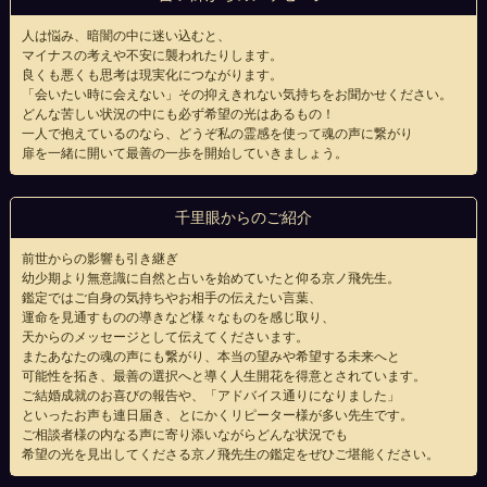
人は悩み、暗闇の中に迷い込むと、
マイナスの考えや不安に襲われたりします。
良くも悪くも思考は現実化につながります。
「会いたい時に会えない」その抑えきれない気持ちをお聞かせください。
どんな苦しい状況の中にも必ず希望の光はあるもの！
一人で抱えているのなら、どうぞ私の霊感を使って魂の声に繋がり
扉を一緒に開いて最善の一歩を開始していきましょう。
千里眼からのご紹介
前世からの影響も引き継ぎ
幼少期より無意識に自然と占いを始めていたと仰る京ノ飛先生。
鑑定ではご自身の気持ちやお相手の伝えたい言葉、
運命を見通すものの導きなど様々なものを感じ取り、
天からのメッセージとして伝えてくださいます。
またあなたの魂の声にも繋がり、本当の望みや希望する未来へと
可能性を拓き、最善の選択へと導く人生開花を得意とされています。
ご結婚成就のお喜びの報告や、「アドバイス通りになりました」
といったお声も連日届き、とにかくリピーター様が多い先生です。
ご相談者様の内なる声に寄り添いながらどんな状況でも
希望の光を見出してくださる京ノ飛先生の鑑定をぜひご堪能ください。