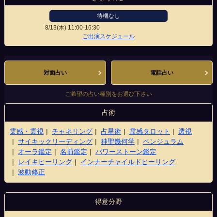
待機なし
8/13(木)
11:00-16:30
池袋サンシャイン60通り店
ご出演スケジュール
対面占い
電話占い
ご希望の占い種別をお選び下さい
占術
霊感・霊視
チャネリング
占星術
霊感タロット
透視
サイキックリーディング
神聖幾何学
ペンジュラム
オーラ鑑定
名前鑑定
パワーストーン鑑定
レイキヒーリング
インナーチャイルドヒーリング
波動修正
得意分野