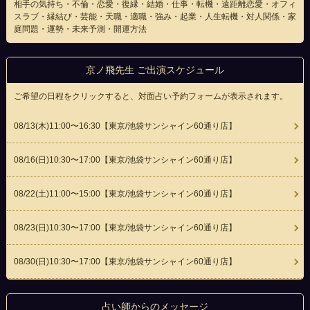
相手の気持ち・不倫・恋愛・復縁・結婚・仕事・転機・遠距離恋愛・オフィ
スラブ・縁結び・芸能・天職・適職・強み・起業・人生転機・対人関係・家
庭問題・運勢・未来予測・開運方法
京ノ飛先生 ご出演スケジュール
ご希望の日程をクリックすると、対面占い予約フォームが表示されます。
08/13(
木
)11:00〜16:30
【東京/池袋サンシャイン60通り店】
08/16(
日
)10:30〜17:00
【東京/池袋サンシャイン60通り店】
08/22(
土
)11:00〜15:00
【東京/池袋サンシャイン60通り店】
08/23(
日
)10:30〜17:00
【東京/池袋サンシャイン60通り店】
08/30(
日
)10:30〜17:00
【東京/池袋サンシャイン60通り店】
占い師からのメッセージ