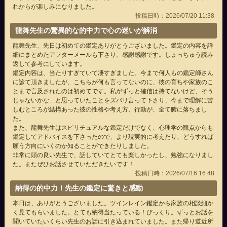
れからが楽しみになりました。
投稿日時：2026/07/20 11:38
龍舞先生の驚異的な的中力で心の迷いが解消
龍舞先生、先日は初めての鑑定ありがとうございました。鑑定の内容を詳
細にまとめたアフターメールも下さり、感謝感謝です。しょっちゅう読み
返して参考にしています。
鑑定内容は、当たりすぎていて凄すぎました。今まで何人もの鑑定師さん
に診て頂きましたが、こちらが何も言ってないのに、彼の育ちや家族のこ
とまで言及されたのは初めてです。私がずっと確信は持てないけど、そう
じゃないかな…と思っていたことをズバリ言って下さり、今まで理解に苦
しむところが結構あった彼の性格や考え方、行動が、全て腑に落ちまし
た。
また、龍舞先生はスピリチュアルな鑑定だけでなく、心理学の観点からも
鑑定してアドバイスを下さったので、より現実的に考えたり、どうすれば
願う方向にいくのか知ることができたりしました。
非常に頭の良い先生で、話していてとても楽しかったし、勉強になりまし
た。またぜひお話させていただきたいです！
投稿日時：2026/07/16 16:48
納得の的中力！先生の鑑定に驚きと感動
本日は、ありがとうございました。ツインレイン鑑定から家族の相談細か
く見てもらいました。とても納得当たっている！びっくり。ずっとお話を
聞いていたいくらい先生のお話に引き込まれていました。また帰り道近所