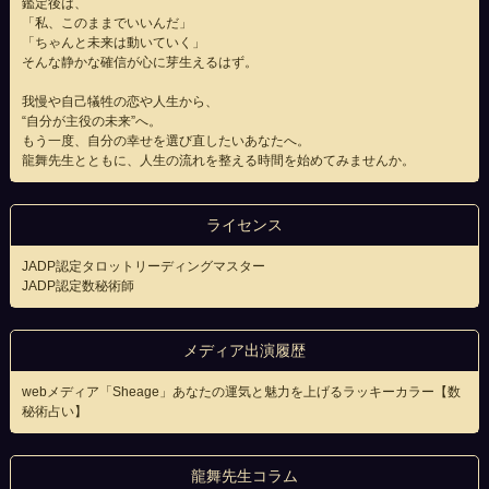
鑑定後は、
「私、このままでいいんだ」
「ちゃんと未来は動いていく」
そんな静かな確信が心に芽生えるはず。
我慢や自己犠牲の恋や人生から、
“自分が主役の未来”へ。
もう一度、自分の幸せを選び直したいあなたへ。
龍舞先生とともに、人生の流れを整える時間を始めてみませんか。
ライセンス
JADP認定タロットリーディングマスター
JADP認定数秘術師
メディア出演履歴
webメディア「Sheage」あなたの運気と魅力を上げるラッキーカラー【数
秘術占い】
龍舞先生コラム