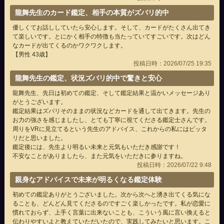
龍舞先生のカード鑑定、相手の本質がズバリ的中
優しくてお話ししていたら安心します。そして、カードがたくさん出てき
て楽しいです。とにかく相手の特徴も当たっていてすごいです。次はどん
なカードが出てくるのかワクワクします。
【男性 43歳】
投稿日時：2026/07/25 19:35
龍舞先生の鑑定、状況ズバリ的中で驚きと安心
龍舞先生、先日は初めての鑑定、そして鑑定結果と温かいメッセージあり
がとうございます。
鑑定結果はズバリそのままの状況などカードを通して出てきます。先生の
お力の強さを感じましたし、とても丁寧に視てくださる鑑定士さんです。
周りをVRに見立てるという先生のアドバイス、これからの私にはピッタ
リだと思いました。
鑑定後には、先生より明るい未来と元気もいただき感謝です！
不安なことがありましたら、また元気をいただきに参りますね。
投稿日時：2026/07/22 9:48
親身なアドバイスで未来が明るくなる鑑定体験
初めての鑑定ありがとうございました。次から次へと湧き出てくる気にな
ることも、どんどん見てくださるのですごく楽しかったです。私が恋愛に
慣れておらず、上手く言葉に出来ないことも、こういう風に言い換えると
伝わりやすいよと教えていただいたので、実践してみたいと思います。こ