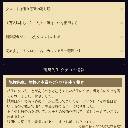
タロットは潜在意識の写し鏡
１万人取材して知った！一流は占いを活用する
新聞記者がハマったタロットの世界
初めまして！タロット占いカウンセラー龍舞です
龍舞先生 クチコミ情報
龍舞先生、性格と本質をズバリ的中で驚き
相手に会ったことがあるのかと思うくらい相手の性格、考え方のクセを当
てられてました。驚きました。
試練ばかりでもう諦めようかと思ってましたが、ツインレイが本当はどう
いうものか教えて頂き、希望が持てるようになりました。
もう少し肩の力を抜いて、相手との関係を信じて、楽しく生きていこうと
思えました。
説明が大変上手で説得力があり、またお願いしたいです。
投稿日時：2026/07/27 9:57