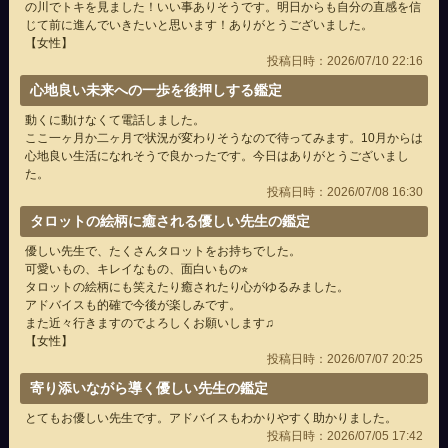
の川でトキを見ました！いい事ありそうです。明日からも自分の直感を信
じて前に進んでいきたいと思います！ありがとうございました。
【女性】
投稿日時：2026/07/10 22:16
心地良い未来への一歩を後押しする鑑定
動くに動けなくて電話しました。
ここ一ヶ月か二ヶ月で状況が変わりそうなので待ってみます。10月からは
心地良い生活になれそうで良かったです。今日はありがとうございまし
た。
投稿日時：2026/07/08 16:30
タロットの絵柄に癒される優しい先生の鑑定
優しい先生で、たくさんタロットをお持ちでした。
可愛いもの、キレイなもの、面白いもの⭐︎
タロットの絵柄にも笑えたり癒されたり心がゆるみました。
アドバイスも的確で今後が楽しみです。
また近々行きますのでよろしくお願いします♫
【女性】
投稿日時：2026/07/07 20:25
寄り添いながら導く優しい先生の鑑定
とてもお優しい先生です。アドバイスもわかりやすく助かりました。
投稿日時：2026/07/05 17:42