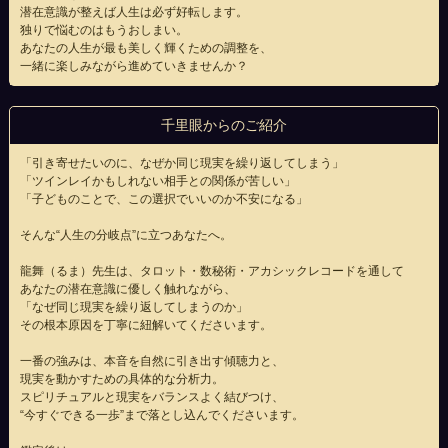
潜在意識が整えば人生は必ず好転します。
独りで悩むのはもうおしまい。
あなたの人生が最も美しく輝くための調整を、
一緒に楽しみながら進めていきませんか？
千里眼からのご紹介
「引き寄せたいのに、なぜか同じ現実を繰り返してしまう」
「ツインレイかもしれない相手との関係が苦しい」
「子どものことで、この選択でいいのか不安になる」
そんな“人生の分岐点”に立つあなたへ。
龍舞（るま）先生は、タロット・数秘術・アカシックレコードを通して
あなたの潜在意識に優しく触れながら、
「なぜ同じ現実を繰り返してしまうのか」
その根本原因を丁寧に紐解いてくださいます。
一番の強みは、本音を自然に引き出す傾聴力と、
現実を動かすための具体的な分析力。
スピリチュアルと現実をバランスよく結びつけ、
“今すぐできる一歩”まで落とし込んでくださいます。