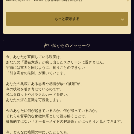
もっと表示する
占い師からのメッセージ
今、あなたが直面している現実は、
あなたの「潜在意識」が映し出したスクリーンに過ぎません。
宇宙には重力と同じように、抗うことのできない
「引き寄せの法則」が働いています。
あなたの奥底にある思考や感情が放つ“波動”が、
今の状況を引き寄せているのです。
私はタロットやオラクルカードを使い、
あなたの潜在意識を可視化します。
今のあなたに何が起きているのか、何が滞っているのか。
それらを哲学的な象徴体系として読み解くことで、
抽象的ではない「オーダーメイドの解決策」がはっきりと見えてきます。
今、どんなに暗闇の中にいたとしても、