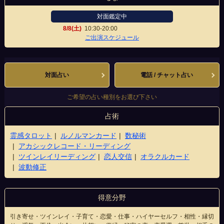
対面鑑定中
8/8(土)
10:30-20:00
錦天満宮前南店
ご出演スケジュール
対面占い
電話 / チャット占い
ご希望の占い種別をお選び下さい
占術
霊感タロット
ルノルマンカード
数秘術
アカシックレコード・リーディング
ツインレイリーディング
恋人交信
オラクルカード
波動修正
得意分野
引き寄せ・ツインレイ・子育て・恋愛・仕事・ハイヤーセルフ・相性・縁切