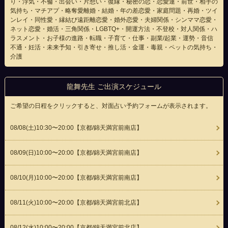
り・浮気・不倫・出会い・片想い・復縁・秘密の恋・恋愛運・前世・相手の
気持ち・マチアプ・略奪愛離婚・結婚・年の差恋愛・家庭問題・再婚・ツイ
ンレイ・同性愛・縁結び遠距離恋愛・婚外恋愛・夫婦関係・シンママ恋愛・
ネット恋愛・婚活・三角関係・LGBTQ+・開運方法・不登校・対人関係・ハ
ラスメント・お子様の進路・転職・子育て・仕事・副業/起業・運勢・音信
不通・妊活・未来予知・引き寄せ・推し活・金運・毒親・ペットの気持ち・
介護
龍舞先生 ご出演スケジュール
ご希望の日程をクリックすると、対面占い予約フォームが表示されます。
08/08(
土
)10:30〜20:00
【京都/錦天満宮前南店】
08/09(
日
)10:00〜20:00
【京都/錦天満宮前南店】
08/10(
月
)10:00〜20:00
【京都/錦天満宮前南店】
08/11(
火
)10:00〜20:00
【京都/錦天満宮前北店】
08/12(
水
)10:00〜20:00
【京都/錦天満宮前北店】