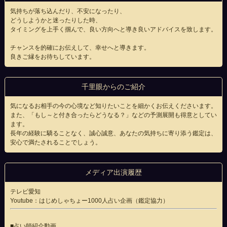
気持ちが落ち込んだり、不安になったり、
どうしようかと迷ったりした時、
タイミングを上手く掴んで、良い方向へと導き良いアドバイスを致します。
チャンスを的確にお伝えして、幸せへと導きます。
良きご縁をお待ちしています。
千里眼からのご紹介
気になるお相手の今の心境など知りたいことを細かくお伝えくださいます。
また、「もし～と付き合ったらどうなる？」などの予測展開も得意としてい
ます。
長年の経験に驕ることなく、誠心誠意、あなたの気持ちに寄り添う鑑定は、
安心で満たされることでしょう。
メディア出演履歴
テレビ愛知
Youtube：はじめしゃちょー1000人占い企画（鑑定協力）
■占い師紹介動画