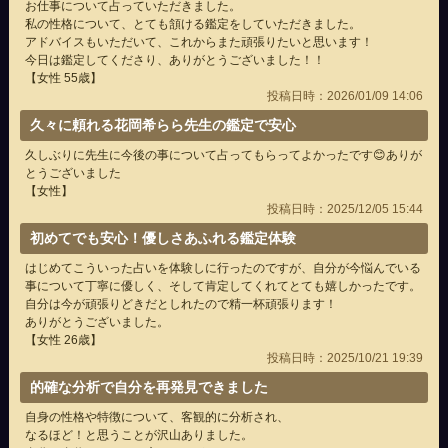
お仕事について占っていただきました。
私の性格について、とても頷ける鑑定をしていただきました。
アドバイスもいただいて、これからまた頑張りたいと思います！
今日は鑑定してくださり、ありがとうございました！！
【女性 55歳】
投稿日時：2026/01/09 14:06
久々に頼れる花岡希らら先生の鑑定で安心
久しぶりに先生に今後の事について占ってもらってよかったです😊ありが
とうございました
【女性】
投稿日時：2025/12/05 15:44
初めてでも安心！優しさあふれる鑑定体験
はじめてこういった占いを体験しに行ったのですが、自分が今悩んでいる
事について丁寧に優しく、そして肯定してくれてとても嬉しかったです。
自分は今が頑張りどきだとしれたので精一杯頑張ります！
ありがとうございました。
【女性 26歳】
投稿日時：2025/10/21 19:39
的確な分析で自分を再発見できました
自身の性格や特徴について、客観的に分析され、
なるほど！と思うことが沢山ありました。