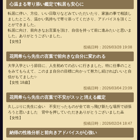
心温まる寄り添い鑑定で転居も安心に
転居に伴い、方位、いい日取りなどみていただいたり、家族の事で相談し
ましたところ、温かい気持ちで寄り添ってくださり、アドバイスを頂くこ
とができました。
転居に向け、前向きなお言葉を頂け、自信を持って前に進みたいと思いま
した。ありがとうございました。
【女性】
投稿日時：2026/03/28 19:08
花岡希らら先生の言葉で前向きな自分に変われる
大学入学という節目に、人生初めての占いに行きました。特に仕事のこと
をみてもらえて、このまま自分の目標に向かって努力し続ければいいと自
信がもてました✨️
【女性 18歳】
投稿日時：2026/03/04 23:09
花岡希らら先生の言葉で不安がスッと消える鑑定
久しぶりに先生に会い 不安だったものが全て吹っ飛び新たな場所で頑張
ろうと思いました 背中を押していただきありがとうございました🙇
【女性】
投稿日時：2026/02/24 18:47
納得の性格分析と前向きアドバイスが心強い