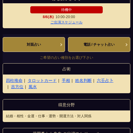
待機中
8/6(木)
10:00-20:00
名駅前店
ご出演スケジュール
対面占い
電話 / チャット占い
ご希望の占い種別をお選び下さい
占術
四柱推命
タロットカード
手相
姓名判断
六壬占卜
吉方位
風水
得意分野
結婚・相性・金運・仕事・運勢・開運方法・対人関係