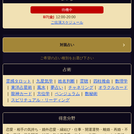
待機中
8/7(金)
12:00-20:00
河原町店
ご出演スケジュール
対面占い
ご希望の占い種別をお選び下さい
占術
霊感タロット
九星気学
姓名判断
霊聴
四柱推命
数理学
東洋占星術
風水
夢占い
チャネリング
オラクルカード
龍神カード
方位学
ペンジュラム
数秘術
スピリチュアル・リーディング
得意分野
恋愛・相手の気持ち・婚外恋愛・縁結び・仕事・開運運勢・離婚・再婚・不