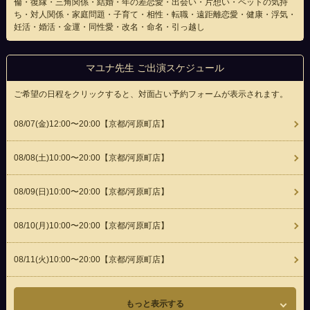
倫・復縁・三角関係・結婚・年の差恋愛・出会い・片想い・ペットの気持
ち・対人関係・家庭問題・子育て・相性・転職・遠距離恋愛・健康・浮気・
妊活・婚活・金運・同性愛・改名・命名・引っ越し
マユナ先生 ご出演スケジュール
ご希望の日程をクリックすると、対面占い予約フォームが表示されます。
08/07(
金
)12:00〜20:00
【京都/河原町店】
08/08(
土
)10:00〜20:00
【京都/河原町店】
08/09(
日
)10:00〜20:00
【京都/河原町店】
08/10(
月
)10:00〜20:00
【京都/河原町店】
08/11(
火
)10:00〜20:00
【京都/河原町店】
もっと表示する