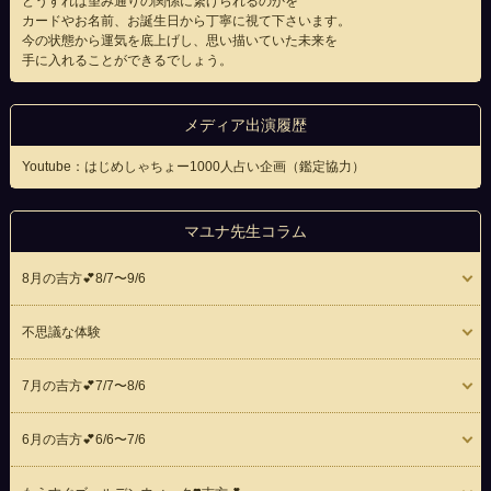
どうすれば望み通りの関係に繋げられるのかを
カードやお名前、お誕生日から丁寧に視て下さいます。
今の状態から運気を底上げし、思い描いていた未来を
手に入れることができるでしょう。
メディア出演履歴
Youtube：はじめしゃちょー1000人占い企画（鑑定協力）
マユナ先生コラム
8月の吉方💕8/7〜9/6
不思議な体験
7月の吉方💕7/7〜8/6
6月の吉方💕6/6〜7/6