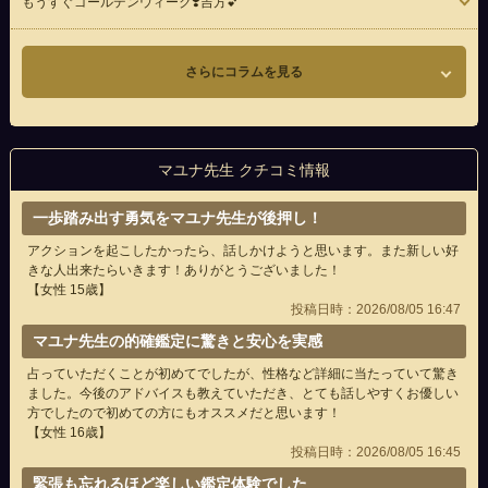
もうすぐゴールデンウィーク❣️吉方💕
さらにコラムを見る
マユナ先生 クチコミ情報
一歩踏み出す勇気をマユナ先生が後押し！
アクションを起こしたかったら、話しかけようと思います。また新しい好
きな人出来たらいきます！ありがとうございました！
【女性 15歳】
投稿日時：2026/08/05 16:47
マユナ先生の的確鑑定に驚きと安心を実感
占っていただくことが初めてでしたが、性格など詳細に当たっていて驚き
ました。今後のアドバイスも教えていただき、とても話しやすくお優しい
方でしたので初めての方にもオススメだと思います！
【女性 16歳】
投稿日時：2026/08/05 16:45
緊張も忘れるほど楽しい鑑定体験でした