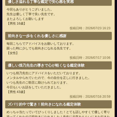
優しさ溢れる丁寧な鑑定で安心感を実感
今回もありがとうございました。
先生は優しく丁寧で良い先生です。
またよろしくお願いします
【男性 16歳】
投稿日時：2026/07/23 16:23
前向きな一歩をくれる優しさに感謝
毎回こちらでアドバイスをお願いしております。
困った時に少しでも前向きになれる先生です。
【女性】
投稿日時：2026/07/17 10:06
優しい煌乃先生の導きで心が軽くなる鑑定体験
いつも煌乃先生にアドバイスをいただいております。
メンタルやられていたので、今の自分を正しに行きました。
いつも先生のご助言に助けられております。
今日もいいお話をしていただきました。
【男性 43歳】
投稿日時：2026/07/16 20:59
ズバリ的中で驚き！前向きになれる鑑定体験
めっちゃ当たっていてびっくりしました！とても話しやすくて優しく寄り
添ってくれたので前向きになれました！先生に元気をもらいにまた行きた