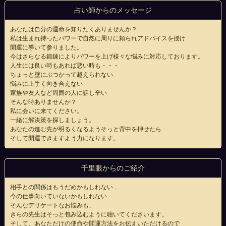
占い師からのメッセージ
あなたは自分の運命を知りたくありませんか？
私は生まれ持ったパワーで自然に周りに頼られアドバイスを授け
開運に導いて参りました。
今はさらなる鍛錬によりパワーを上げ様々な悩みに対応しております。
人生には良い時もあれば悪い時も・・・
ちょっと壁にぶつかって越えられない
悩みに上手く向き合えない
家族や友人など周囲の人に話し辛い
そんな時ありませんか？
私に会いに来てください。
一緒に解決策を探しましょう。
あなたの進む先が明るくなるようそっと背中を押せたら
そして開運できますよう力になります。
千里眼からのご紹介
相手との関係はもうだめかもしれない…
今の仕事向いていないかもしれない…
そんなデリケートなお悩みも、
きらの先生はそっと包み込むように聴いてくださいます。
そして、あなただけの使命や開運方法をお伝えいただけるので