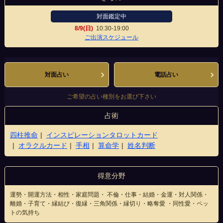
対面鑑定中
8/9(日)
10:30-19:00
天神店
ご出演スケジュール
対面占い
電話占い
ご希望の占い種別をお選び下さい
占術
四柱推命
インスピレーションタロットカード
オラクルカード
手相
算命学
姓名判断
得意分野
運勢・開運方法・相性・家庭問題・ 不倫・仕事・結婚・金運・対人関係・
離婚・子育て・縁結び・復縁・三角関係・縁切り・略奪愛 ・同性愛・ペッ
トの気持ち